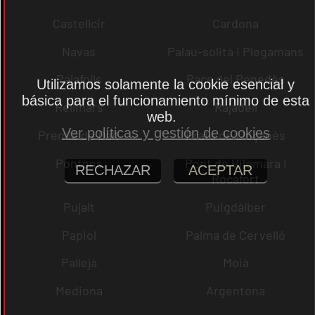
Castellcir
Cardona
Navas
Palau-solità i Plegamans
Palafolls
Pacs del Penedès
Utilizamos solamente la cookie esencial y
básica para el funcionamiento mínimo de esta
Rellinars
Rajadell
web.
Ver políticas y gestión de cookies
Premià de Dalt
Prats de Lluçanès
Pontons
Pont de Vilomara i
RECHAZAR
ACEPTAR
Rocafort
Pujalt
Puigdàlber
Papiol
Palma de Cervelló
Pallejà
Moià
Mediona
Argentona