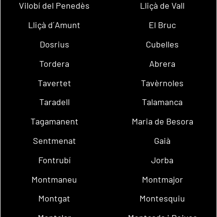
Vilobí del Penedès
Lliçà de Vall
Lliçà d´Amunt
El Bruc
Dosrius
Cubelles
Tordera
Abrera
Tavertet
Tavèrnoles
Taradell
Talamanca
Tagamanent
Maria de Besora
Sentmenat
Gaià
Fontrubí
Jorba
Montmaneu
Montmajor
Montgat
Montesquiu