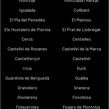
Montclar
Montcada i Reixac
Igualada
Collbató
El Pla del Penedès
El Masnou
Els Hostalets de Pierola
El Prat de Llobregat
Cercs
Centelles
Castellví de Rosanes
Castellví de la Marca
Castellterçol
Castellolí
rrius
Gurb
Guardiola de Berguedà
Gualba
Granollers
Granera
Gisclareny
Fonollosa
Folgueroles
Fogars de Montclús