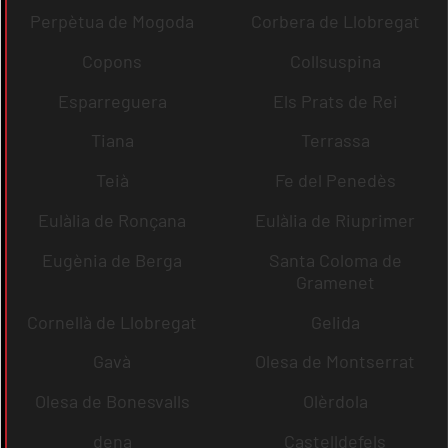
Perpètua de Mogoda
Corbera de Llobregat
Copons
Collsuspina
Esparreguera
Els Prats de Rei
Tiana
Terrassa
Teià
Fe del Penedès
Eulàlia de Ronçana
Eulàlia de Riuprimer
Eugènia de Berga
Santa Coloma de
Gramenet
Cornellà de Llobregat
Gelida
Gavà
Olesa de Montserrat
Olesa de Bonesvalls
Olèrdola
dena
Castelldefels