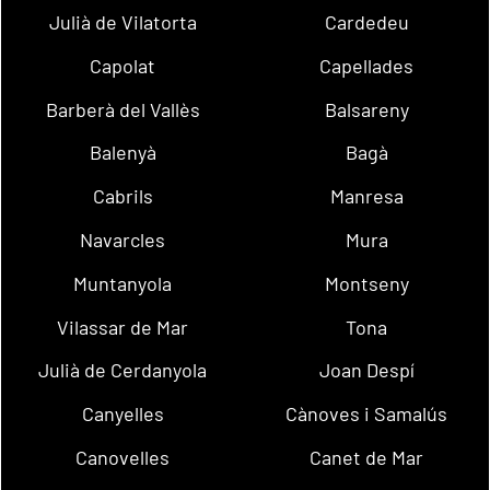
Julià de Vilatorta
Cardedeu
Capolat
Capellades
Barberà del Vallès
Balsareny
Balenyà
Bagà
Cabrils
Manresa
Navarcles
Mura
Muntanyola
Montseny
Vilassar de Mar
Tona
Julià de Cerdanyola
Joan Despí
Canyelles
Cànoves i Samalús
Canovelles
Canet de Mar