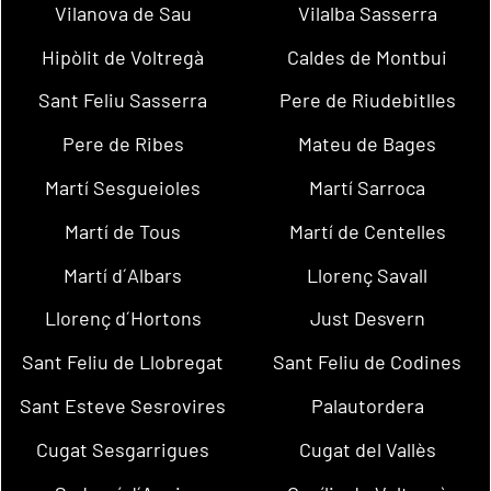
Vilanova de Sau
Vilalba Sasserra
Hipòlit de Voltregà
Caldes de Montbui
Sant Feliu Sasserra
Pere de Riudebitlles
Pere de Ribes
Mateu de Bages
Martí Sesgueioles
Martí Sarroca
Martí de Tous
Martí de Centelles
Martí d´Albars
Llorenç Savall
Llorenç d´Hortons
Just Desvern
Sant Feliu de Llobregat
Sant Feliu de Codines
Sant Esteve Sesrovires
Palautordera
Cugat Sesgarrigues
Cugat del Vallès