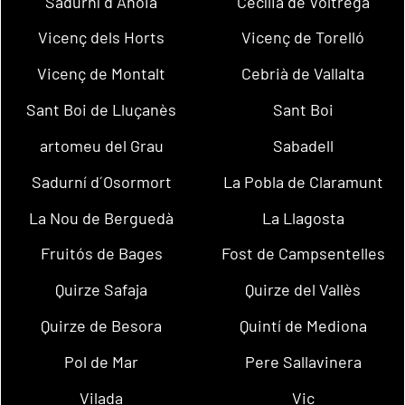
Sadurní d´Anoia
Cecília de Voltregà
Vicenç dels Horts
Vicenç de Torelló
Vicenç de Montalt
Cebrià de Vallalta
Sant Boi de Lluçanès
Sant Boi
artomeu del Grau
Sabadell
Sadurní d´Osormort
La Pobla de Claramunt
La Nou de Berguedà
La Llagosta
Fruitós de Bages
Fost de Campsentelles
Quirze Safaja
Quirze del Vallès
Quirze de Besora
Quintí de Mediona
Pol de Mar
Pere Sallavinera
Vilada
Vic