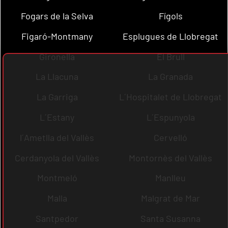
Fogars de la Selva
Fígols
Figaró-Montmany
Esplugues de Llobregat
Gironella
El Brull
La Llacuna
La Granada
La Garriga
L´Hospitalet de Llobregat
L´Estany
L´Espunyola
l´Ametlla del Vallès
Cervelló
Cerdanyola del Vallès
Montornès del Vallès
Montmeló
Manlleu
Malla
Malgrat de Mar
Santpedor
Santa Susanna