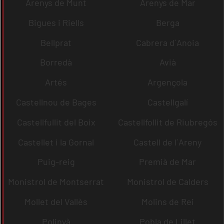
Arenys de Munt
Arenys de Mar
Bigues i Riells
Berga
Bellprat
Cabrera d´Anoia
Borredà
Avià
Artés
Argençola
Castellnou de Bages
Castellgalí
Castellfullit del Boix
Castellfollit de Riubregós
Castellet i la Gornal
Castell de l´Areny
Puig-reig
Premià de Mar
Monistrol de Montserrat
Monistrol de Calders
Mollet del Vallès
Molins de Rei
Polinyà
Pobla de Lillet