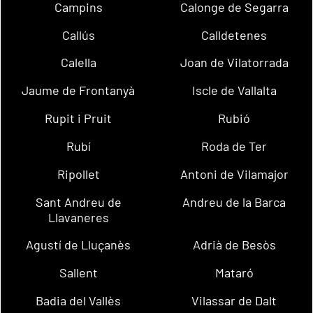
Campins
Calonge de Segarra
Callús
Calldetenes
Calella
Joan de Vilatorrada
Jaume de Frontanyà
Iscle de Vallalta
Rupit i Pruit
Rubió
Rubí
Roda de Ter
Ripollet
Antoni de Vilamajor
Sant Andreu de
Andreu de la Barca
Llavaneres
Agustí de Lluçanès
Adrià de Besòs
Sallent
Mataró
Badia del Vallès
Vilassar de Dalt