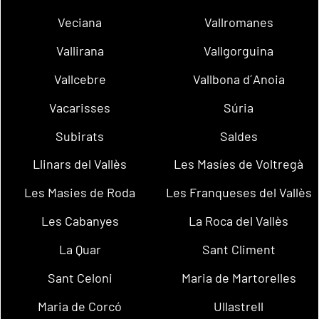
Veciana
Vallromanes
Vallirana
Vallgorguina
Vallcebre
Vallbona d´Anoia
Vacarisses
Súria
Subirats
Saldes
Llinars del Vallès
Les Masíes de Voltregà
Les Masies de Roda
Les Franqueses del Vallès
Les Cabanyes
La Roca del Vallès
La Quar
Sant Climent
Sant Celoni
Maria de Martorelles
Maria de Corcó
Ullastrell