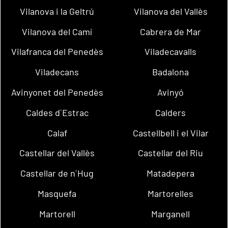
Vilanova i la Geltrú
Vilanova del Vallès
Vilanova del Camí
Cabrera de Mar
Vilafranca del Penedès
Viladecavalls
Viladecans
Badalona
Avinyonet del Penedès
Avinyó
Caldes d´Estrac
Calders
Calaf
Castellbell i el Vilar
Castellar del Vallès
Castellar del Riu
Castellar de n´Hug
Matadepera
Masquefa
Martorelles
Martorell
Marganell