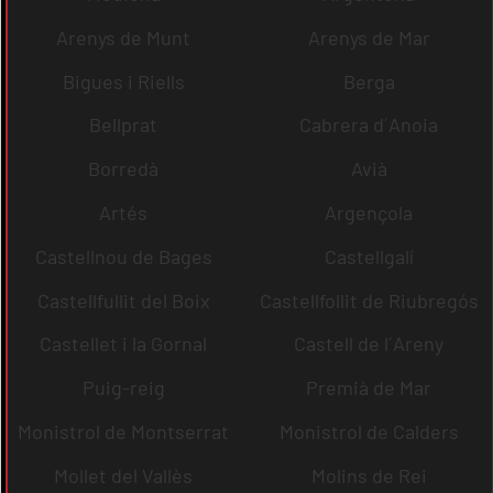
Arenys de Munt
Arenys de Mar
Bigues i Riells
Berga
Bellprat
Cabrera d´Anoia
Borredà
Avià
Artés
Argençola
Castellnou de Bages
Castellgalí
Castellfullit del Boix
Castellfollit de Riubregós
Castellet i la Gornal
Castell de l´Areny
Puig-reig
Premià de Mar
Monistrol de Montserrat
Monistrol de Calders
Mollet del Vallès
Molins de Rei