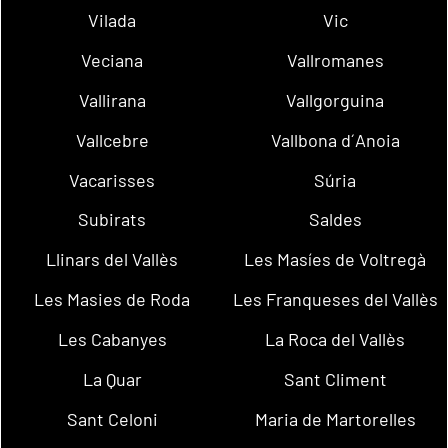
Vilada
Vic
Veciana
Vallromanes
Vallirana
Vallgorguina
Vallcebre
Vallbona d´Anoia
Vacarisses
Súria
Subirats
Saldes
Llinars del Vallès
Les Masíes de Voltregà
Les Masies de Roda
Les Franqueses del Vallès
Les Cabanyes
La Roca del Vallès
La Quar
Sant Climent
Sant Celoni
Maria de Martorelles