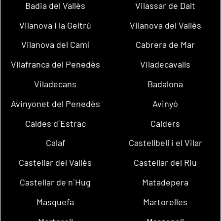
Badia del Vallès
Vilassar de Dalt
Vilanova i la Geltrú
Vilanova del Vallès
Vilanova del Camí
Cabrera de Mar
Vilafranca del Penedès
Viladecavalls
Viladecans
Badalona
Avinyonet del Penedès
Avinyó
Caldes d´Estrac
Calders
Calaf
Castellbell i el Vilar
Castellar del Vallès
Castellar del Riu
Castellar de n´Hug
Matadepera
Masquefa
Martorelles