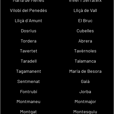
Maria de Merlès
Viver i Serrateix
Vilobí del Penedès
Lliçà de Vall
Lliçà d´Amunt
El Bruc
Dosrius
Cubelles
Tordera
Abrera
Tavertet
Tavèrnoles
Taradell
Talamanca
Tagamanent
Maria de Besora
Sentmenat
Gaià
Fontrubí
Jorba
Montmaneu
Montmajor
Montgat
Montesquiu