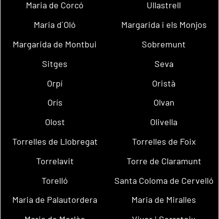
Maria de Corcó
Ullastrell
Maria d´Oló
Margarida i els Monjos
Margarida de Montbui
Sobremunt
Sitges
Seva
Orpí
Oristà
Orís
Olvan
Olost
Olivella
Torrelles de Llobregat
Torrelles de Foix
Torrelavit
Torre de Claramunt
Torelló
Santa Coloma de Cervelló
Maria de Palautordera
Maria de Miralles