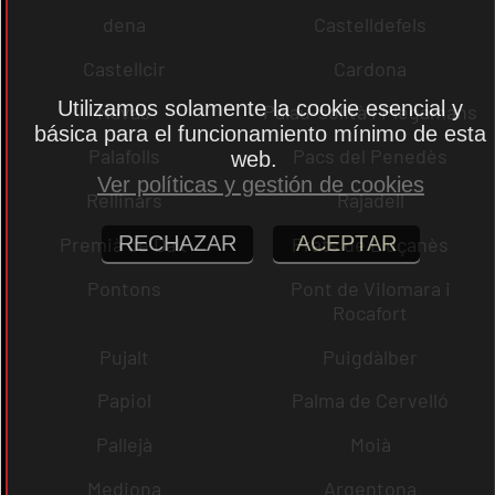
dena
Castelldefels
Castellcir
Cardona
Utilizamos solamente la cookie esencial y
Navas
Palau-solità i Plegamans
básica para el funcionamiento mínimo de esta
Palafolls
Pacs del Penedès
web.
Ver políticas y gestión de cookies
Rellinars
Rajadell
RECHAZAR
ACEPTAR
Premià de Dalt
Prats de Lluçanès
Pontons
Pont de Vilomara i
Rocafort
Pujalt
Puigdàlber
Papiol
Palma de Cervelló
Pallejà
Moià
Mediona
Argentona