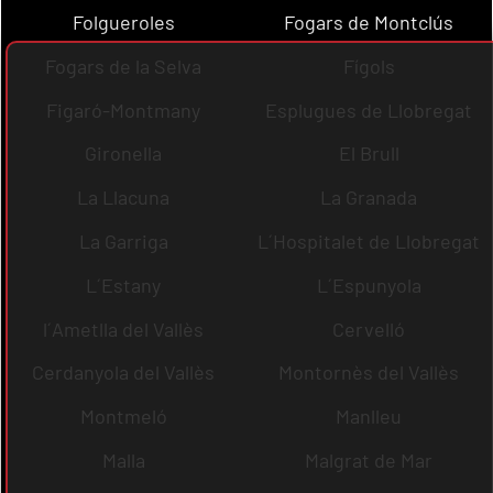
Folgueroles
Fogars de Montclús
Fogars de la Selva
Fígols
Figaró-Montmany
Esplugues de Llobregat
Gironella
El Brull
La Llacuna
La Granada
La Garriga
L´Hospitalet de Llobregat
L´Estany
L´Espunyola
l´Ametlla del Vallès
Cervelló
Cerdanyola del Vallès
Montornès del Vallès
Montmeló
Manlleu
Malla
Malgrat de Mar