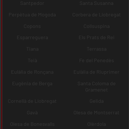
Santpedor
Santa Susanna
Perpètua de Mogoda
Corbera de Llobregat
Copons
Collsuspina
Esparreguera
Els Prats de Rei
Tiana
Terrassa
Teià
Fe del Penedès
Eulàlia de Ronçana
Eulàlia de Riuprimer
Eugènia de Berga
Santa Coloma de
Gramenet
Cornellà de Llobregat
Gelida
Gavà
Olesa de Montserrat
Olesa de Bonesvalls
Olèrdola