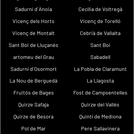
Sadurní d´Anoia
Cecília de Voltregà
Vicenç dels Horts
Vicenç de Torelló
Vicenç de Montalt
Cebrià de Vallalta
Sant Boi de Lluçanès
Sant Boi
artomeu del Grau
Sabadell
Sadurní d´Osormort
La Pobla de Claramunt
La Nou de Berguedà
La Llagosta
Fruitós de Bages
Fost de Campsentelles
Quirze Safaja
Quirze del Vallès
Quirze de Besora
Quintí de Mediona
Pol de Mar
Pere Sallavinera