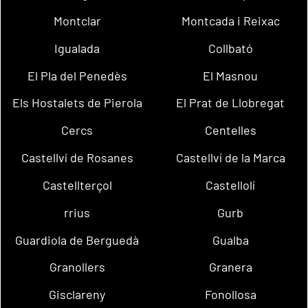
Montclar
Montcada i Reixac
Igualada
Collbató
El Pla del Penedès
El Masnou
Els Hostalets de Pierola
El Prat de Llobregat
Cercs
Centelles
Castellví de Rosanes
Castellví de la Marca
Castellterçol
Castellolí
rrius
Gurb
Guardiola de Berguedà
Gualba
Granollers
Granera
Gisclareny
Fonollosa