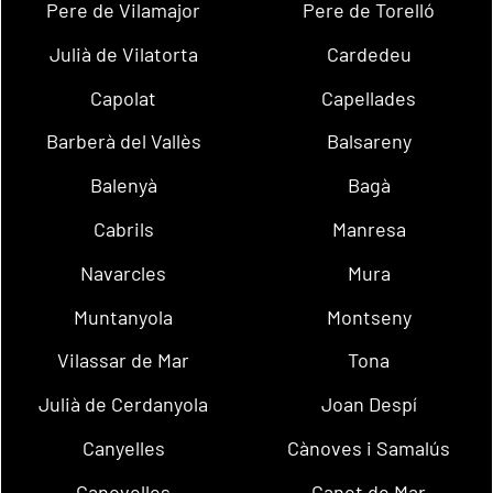
Pere de Vilamajor
Pere de Torelló
Julià de Vilatorta
Cardedeu
Capolat
Capellades
Barberà del Vallès
Balsareny
Balenyà
Bagà
Cabrils
Manresa
Navarcles
Mura
Muntanyola
Montseny
Vilassar de Mar
Tona
Julià de Cerdanyola
Joan Despí
Canyelles
Cànoves i Samalús
Canovelles
Canet de Mar