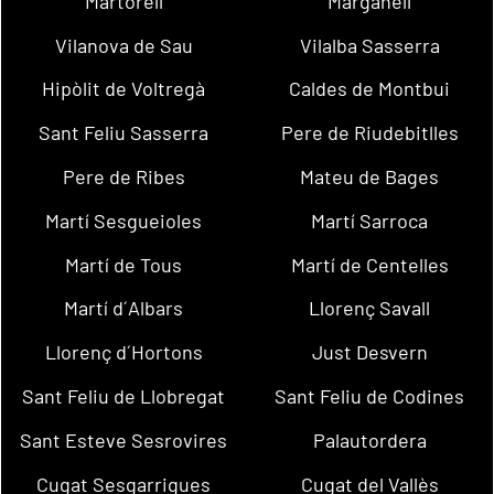
Martorell
Marganell
Vilanova de Sau
Vilalba Sasserra
Hipòlit de Voltregà
Caldes de Montbui
Sant Feliu Sasserra
Pere de Riudebitlles
Pere de Ribes
Mateu de Bages
Martí Sesgueioles
Martí Sarroca
Martí de Tous
Martí de Centelles
Martí d´Albars
Llorenç Savall
Llorenç d´Hortons
Just Desvern
Sant Feliu de Llobregat
Sant Feliu de Codines
Sant Esteve Sesrovires
Palautordera
Cugat Sesgarrigues
Cugat del Vallès