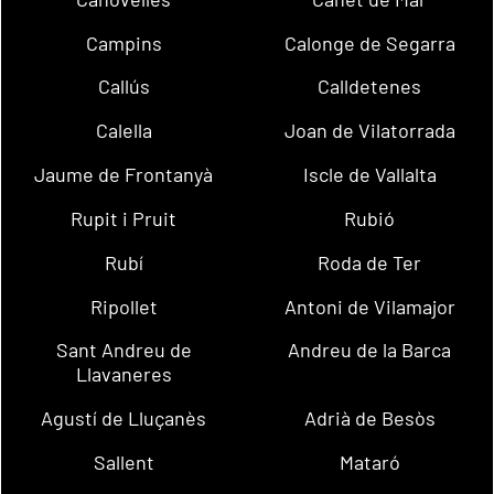
Campins
Calonge de Segarra
Callús
Calldetenes
Calella
Joan de Vilatorrada
Jaume de Frontanyà
Iscle de Vallalta
Rupit i Pruit
Rubió
Rubí
Roda de Ter
Ripollet
Antoni de Vilamajor
Sant Andreu de
Andreu de la Barca
Llavaneres
Agustí de Lluçanès
Adrià de Besòs
Sallent
Mataró