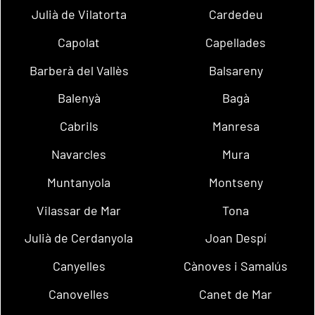
Julià de Vilatorta
Cardedeu
Capolat
Capellades
Barberà del Vallès
Balsareny
Balenyà
Bagà
Cabrils
Manresa
Navarcles
Mura
Muntanyola
Montseny
Vilassar de Mar
Tona
Julià de Cerdanyola
Joan Despí
Canyelles
Cànoves i Samalús
Canovelles
Canet de Mar