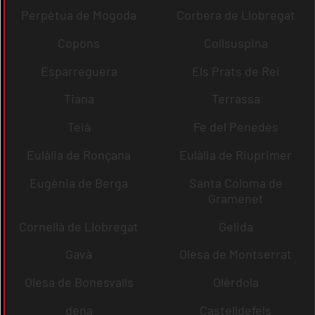
Perpètua de Mogoda
Corbera de Llobregat
Copons
Collsuspina
Esparreguera
Els Prats de Rei
Tiana
Terrassa
Teià
Fe del Penedès
Eulàlia de Ronçana
Eulàlia de Riuprimer
Eugènia de Berga
Santa Coloma de
Gramenet
Cornellà de Llobregat
Gelida
Gavà
Olesa de Montserrat
Olesa de Bonesvalls
Olèrdola
dena
Castelldefels