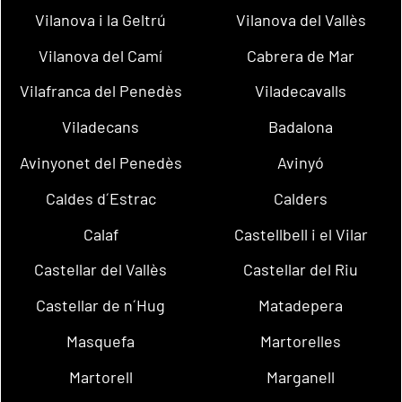
Vilanova i la Geltrú
Vilanova del Vallès
Vilanova del Camí
Cabrera de Mar
Vilafranca del Penedès
Viladecavalls
Viladecans
Badalona
Avinyonet del Penedès
Avinyó
Caldes d´Estrac
Calders
Calaf
Castellbell i el Vilar
Castellar del Vallès
Castellar del Riu
Castellar de n´Hug
Matadepera
Masquefa
Martorelles
Martorell
Marganell