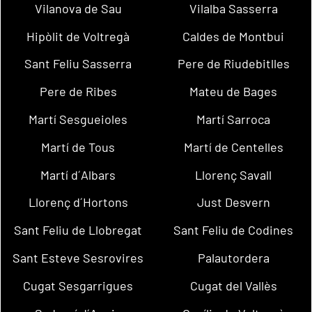
Vilanova de Sau
Vilalba Sasserra
Hipòlit de Voltregà
Caldes de Montbui
Sant Feliu Sasserra
Pere de Riudebitlles
Pere de Ribes
Mateu de Bages
Martí Sesgueioles
Martí Sarroca
Martí de Tous
Martí de Centelles
Martí d´Albars
Llorenç Savall
Llorenç d´Hortons
Just Desvern
Sant Feliu de Llobregat
Sant Feliu de Codines
Sant Esteve Sesrovires
Palautordera
Cugat Sesgarrigues
Cugat del Vallès