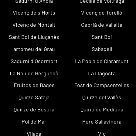
Sadurní d´Anoia
Cecília de Voltregà
Vicenç dels Horts
Vicenç de Torelló
Vicenç de Montalt
Cebrià de Vallalta
Sant Boi de Lluçanès
Sant Boi
artomeu del Grau
Sabadell
Sadurní d´Osormort
La Pobla de Claramunt
La Nou de Berguedà
La Llagosta
Fruitós de Bages
Fost de Campsentelles
Quirze Safaja
Quirze del Vallès
Quirze de Besora
Quintí de Mediona
Pol de Mar
Pere Sallavinera
Vilada
Vic