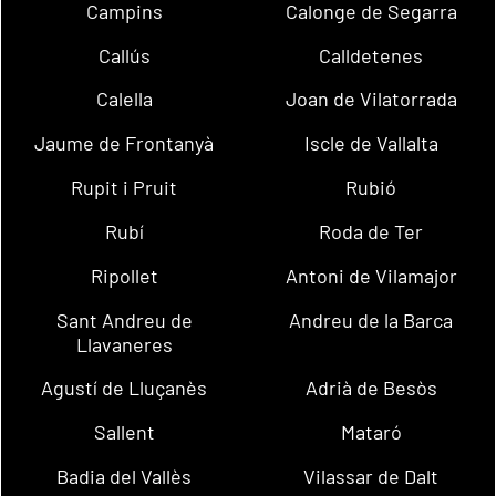
Campins
Calonge de Segarra
Callús
Calldetenes
Calella
Joan de Vilatorrada
Jaume de Frontanyà
Iscle de Vallalta
Rupit i Pruit
Rubió
Rubí
Roda de Ter
Ripollet
Antoni de Vilamajor
Sant Andreu de
Andreu de la Barca
Llavaneres
Agustí de Lluçanès
Adrià de Besòs
Sallent
Mataró
Badia del Vallès
Vilassar de Dalt