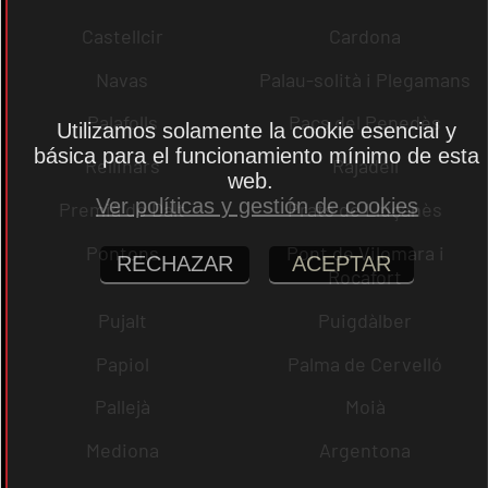
Castellcir
Cardona
Navas
Palau-solità i Plegamans
Palafolls
Pacs del Penedès
Utilizamos solamente la cookie esencial y
básica para el funcionamiento mínimo de esta
Rellinars
Rajadell
web.
Ver políticas y gestión de cookies
Premià de Dalt
Prats de Lluçanès
Pontons
Pont de Vilomara i
RECHAZAR
ACEPTAR
Rocafort
Pujalt
Puigdàlber
Papiol
Palma de Cervelló
Pallejà
Moià
Mediona
Argentona