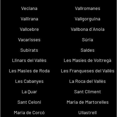
Veciana
Vallromanes
Vallirana
Vallgorguina
Vallcebre
Vallbona d´Anoia
Vacarisses
Súria
Subirats
Saldes
Llinars del Vallès
Les Masíes de Voltregà
Les Masies de Roda
Les Franqueses del Vallès
Les Cabanyes
La Roca del Vallès
La Quar
Sant Climent
Sant Celoni
Maria de Martorelles
Maria de Corcó
Ullastrell