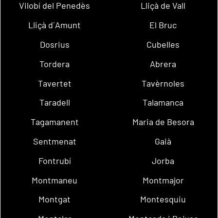
Vilobí del Penedès
Lliçà de Vall
Lliçà d´Amunt
El Bruc
Dosrius
Cubelles
Tordera
Abrera
Tavertet
Tavèrnoles
Taradell
Talamanca
Tagamanent
Maria de Besora
Sentmenat
Gaià
Fontrubí
Jorba
Montmaneu
Montmajor
Montgat
Montesquiu