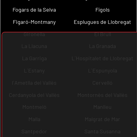
Fogars de la Selva
Fígols
Figaró-Montmany
Esplugues de Llobregat
Gironella
El Brull
La Llacuna
La Granada
La Garriga
L´Hospitalet de Llobregat
L´Estany
L´Espunyola
l´Ametlla del Vallès
Cervelló
Cerdanyola del Vallès
Montornès del Vallès
Montmeló
Manlleu
Malla
Malgrat de Mar
Santpedor
Santa Susanna