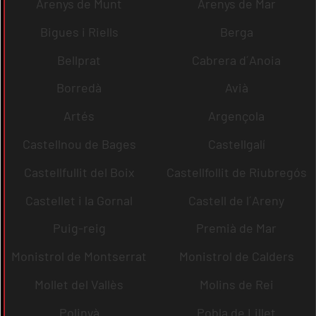
Arenys de Munt
Arenys de Mar
Bigues i Riells
Berga
Bellprat
Cabrera d´Anoia
Borredà
Avià
Artés
Argençola
Castellnou de Bages
Castellgalí
Castellfullit del Boix
Castellfollit de Riubregós
Castellet i la Gornal
Castell de l´Areny
Puig-reig
Premià de Mar
Monistrol de Montserrat
Monistrol de Calders
Mollet del Vallès
Molins de Rei
Polinyà
Pobla de Lillet