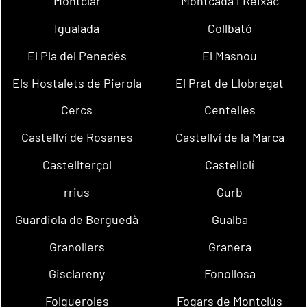
Montclar
Montcada i Reixac
Igualada
Collbató
El Pla del Penedès
El Masnou
Els Hostalets de Pierola
El Prat de Llobregat
Cercs
Centelles
Castellví de Rosanes
Castellví de la Marca
Castellterçol
Castellolí
rrius
Gurb
Guardiola de Berguedà
Gualba
Granollers
Granera
Gisclareny
Fonollosa
Folgueroles
Fogars de Montclús