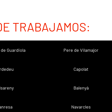
DE TRABAJAMOS:
 de Guardiola
Pere de Vilamajor
rdedeu
Capolat
lsareny
Balenyà
anresa
Navarcles