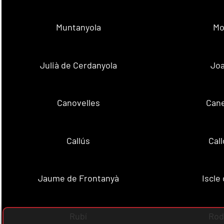
Muntanyola
Mo
Julià de Cerdanyola
Joa
Canovelles
Cane
Callús
Cal
Jaume de Frontanyà
Iscle 
Rubí
Rod