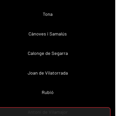
Tona
Cànoves i Samalús
Calonge de Segarra
Joan de Vilatorrada
Rubió
Antoni de Vilamajor