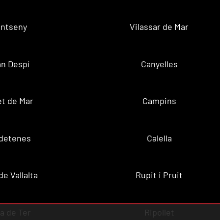
ntseny
Vilassar de Mar
n Despí
Canyelles
t de Mar
Campins
ldetenes
Calella
de Vallalta
Rupit i Pruit
a de Ter
Ripollet