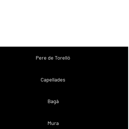
Pere de Torelló
Capellades
Bagà
Mura