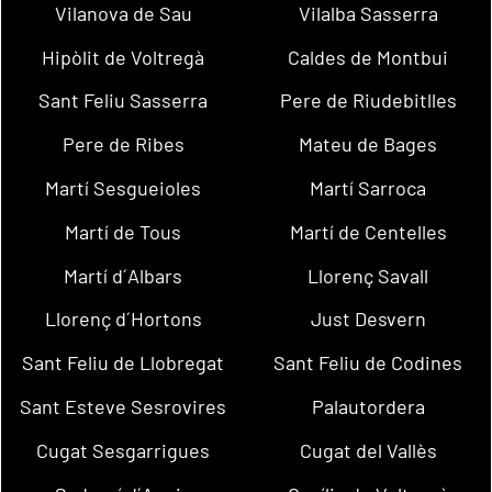
Vilanova de Sau
Vilalba Sasserra
Hipòlit de Voltregà
Caldes de Montbui
Sant Feliu Sasserra
Pere de Riudebitlles
Pere de Ribes
Mateu de Bages
Martí Sesgueioles
Martí Sarroca
Martí de Tous
Martí de Centelles
Martí d´Albars
Llorenç Savall
Llorenç d´Hortons
Just Desvern
Sant Feliu de Llobregat
Sant Feliu de Codines
Sant Esteve Sesrovires
Palautordera
Cugat Sesgarrigues
Cugat del Vallès