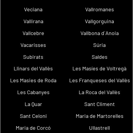
Veciana
Vallromanes
Vallirana
Vallgorguina
Vallcebre
Vallbona d´Anoia
Vacarisses
Súria
Subirats
Saldes
Llinars del Vallès
Les Masíes de Voltregà
Les Masies de Roda
Les Franqueses del Vallès
Les Cabanyes
La Roca del Vallès
La Quar
Sant Climent
Sant Celoni
Maria de Martorelles
Maria de Corcó
Ullastrell