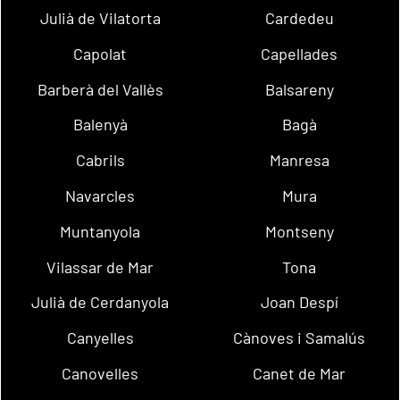
Julià de Vilatorta
Cardedeu
Capolat
Capellades
Barberà del Vallès
Balsareny
Balenyà
Bagà
Cabrils
Manresa
Navarcles
Mura
Muntanyola
Montseny
Vilassar de Mar
Tona
Julià de Cerdanyola
Joan Despí
Canyelles
Cànoves i Samalús
Canovelles
Canet de Mar