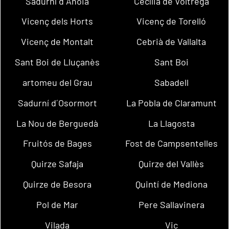
Sadurní d´Anoia
Cecília de Voltregà
Vicenç dels Horts
Vicenç de Torelló
Vicenç de Montalt
Cebrià de Vallalta
Sant Boi de Lluçanès
Sant Boi
artomeu del Grau
Sabadell
Sadurní d´Osormort
La Pobla de Claramunt
La Nou de Berguedà
La Llagosta
Fruitós de Bages
Fost de Campsentelles
Quirze Safaja
Quirze del Vallès
Quirze de Besora
Quintí de Mediona
Pol de Mar
Pere Sallavinera
Vilada
Vic