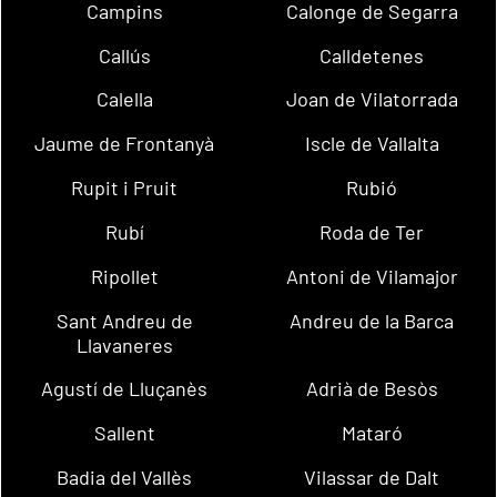
Campins
Calonge de Segarra
Callús
Calldetenes
Calella
Joan de Vilatorrada
Jaume de Frontanyà
Iscle de Vallalta
Rupit i Pruit
Rubió
Rubí
Roda de Ter
Ripollet
Antoni de Vilamajor
Sant Andreu de
Andreu de la Barca
Llavaneres
Agustí de Lluçanès
Adrià de Besòs
Sallent
Mataró
Badia del Vallès
Vilassar de Dalt