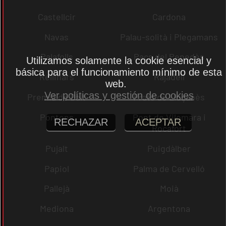
Castellcir
Cardona
Navas
Palau-solità i Plegamans
Palafolls
Pacs del Penedès
Utilizamos solamente la cookie esencial y
básica para el funcionamiento mínimo de esta
Rellinars
Rajadell
web.
Ver políticas y gestión de cookies
Premià de Dalt
Prats de Lluçanès
Pontons
Pont de Vilomara i
RECHAZAR
ACEPTAR
Rocafort
Pujalt
Puigdàlber
Papiol
Palma de Cervelló
Pallejà
Moià
Mediona
Argentona