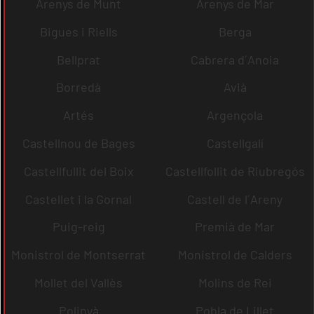
Arenys de Munt
Arenys de Mar
Bigues i Riells
Berga
Bellprat
Cabrera d´Anoia
Borredà
Avià
Artés
Argençola
Castellnou de Bages
Castellgalí
Castellfullit del Boix
Castellfollit de Riubregós
Castellet i la Gornal
Castell de l´Areny
Puig-reig
Premià de Mar
Monistrol de Montserrat
Monistrol de Calders
Mollet del Vallès
Molins de Rei
Polinyà
Pobla de Lillet