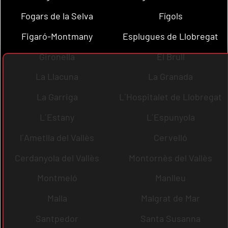
Fogars de la Selva
Fígols
Figaró-Montmany
Esplugues de Llobregat
Gironella
El Brull
La Llacuna
La Granada
La Garriga
L´Hospitalet de Llobregat
L´Estany
L´Espunyola
l´Ametlla del Vallès
Cervelló
Cerdanyola del Vallès
Montornès del Vallès
Montmeló
Manlleu
Malla
Malgrat de Mar
Santpedor
Santa Susanna