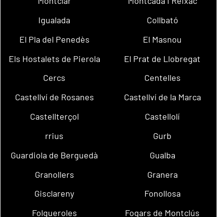
Montclar
Montcada i Reixac
Igualada
Collbató
El Pla del Penedès
El Masnou
Els Hostalets de Pierola
El Prat de Llobregat
Cercs
Centelles
Castellví de Rosanes
Castellví de la Marca
Castellterçol
Castellolí
rrius
Gurb
Guardiola de Berguedà
Gualba
Granollers
Granera
Gisclareny
Fonollosa
Folgueroles
Fogars de Montclús