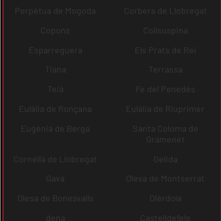
Perpètua de Mogoda
Corbera de Llobregat
Copons
Collsuspina
Esparreguera
Els Prats de Rei
Tiana
Terrassa
Teià
Fe del Penedès
Eulàlia de Ronçana
Eulàlia de Riuprimer
Eugènia de Berga
Santa Coloma de
Gramenet
Cornellà de Llobregat
Gelida
Gavà
Olesa de Montserrat
Olesa de Bonesvalls
Olèrdola
dena
Castelldefels