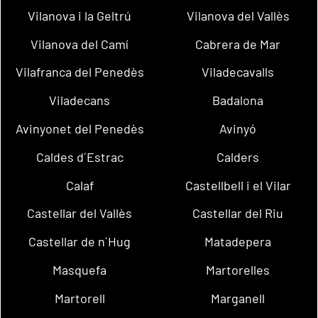
Vilanova i la Geltrú
Vilanova del Vallès
Vilanova del Camí
Cabrera de Mar
Vilafranca del Penedès
Viladecavalls
Viladecans
Badalona
Avinyonet del Penedès
Avinyó
Caldes d´Estrac
Calders
Calaf
Castellbell i el Vilar
Castellar del Vallès
Castellar del Riu
Castellar de n´Hug
Matadepera
Masquefa
Martorelles
Martorell
Marganell