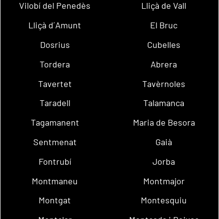
Vilobí del Penedès
Lliçà de Vall
Lliçà d´Amunt
El Bruc
Dosrius
Cubelles
Tordera
Abrera
Tavertet
Tavèrnoles
Taradell
Talamanca
Tagamanent
Maria de Besora
Sentmenat
Gaià
Fontrubí
Jorba
Montmaneu
Montmajor
Montgat
Montesquiu