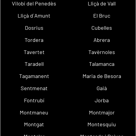
Vilobí del Penedès
Lliçà de Vall
Lliçà d´Amunt
El Bruc
Dosrius
Cubelles
Tordera
Abrera
Tavertet
Tavèrnoles
Taradell
Talamanca
Tagamanent
Maria de Besora
Sentmenat
Gaià
Fontrubí
Jorba
Montmaneu
Montmajor
Montgat
Montesquiu