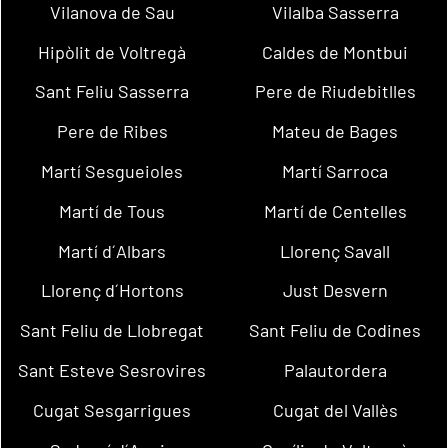
Vilanova de Sau
Vilalba Sasserra
Hipòlit de Voltregà
Caldes de Montbui
Sant Feliu Sasserra
Pere de Riudebitlles
Pere de Ribes
Mateu de Bages
Martí Sesgueioles
Martí Sarroca
Martí de Tous
Martí de Centelles
Martí d´Albars
Llorenç Savall
Llorenç d´Hortons
Just Desvern
Sant Feliu de Llobregat
Sant Feliu de Codines
Sant Esteve Sesrovires
Palautordera
Cugat Sesgarrigues
Cugat del Vallès