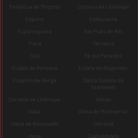
Perpètua de Mogoda
Corbera de Llobregat
Copons
Collsuspina
Esparreguera
Els Prats de Rei
Tiana
Terrassa
Teià
Fe del Penedès
Eulàlia de Ronçana
Eulàlia de Riuprimer
Eugènia de Berga
Santa Coloma de
Gramenet
Cornellà de Llobregat
Gelida
Gavà
Olesa de Montserrat
Olesa de Bonesvalls
Olèrdola
dena
Castelldefels