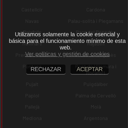
Castellcir
Cardona
Navas
Palau-solità i Plegamans
Palafolls
Pacs del Penedès
Utilizamos solamente la cookie esencial y
básica para el funcionamiento mínimo de esta
Rellinars
Rajadell
web.
Ver políticas y gestión de cookies
Premià de Dalt
Prats de Lluçanès
Pontons
Pont de Vilomara i
RECHAZAR
ACEPTAR
Rocafort
Pujalt
Puigdàlber
Papiol
Palma de Cervelló
Pallejà
Moià
Mediona
Argentona