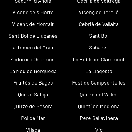
Sadurní d´Anoia
Cecília de Voltregà
Vicenç dels Horts
Vicenç de Torelló
Vicenç de Montalt
Cebrià de Vallalta
Sant Boi de Lluçanès
Sant Boi
artomeu del Grau
Sabadell
Sadurní d´Osormort
La Pobla de Claramunt
La Nou de Berguedà
La Llagosta
Fruitós de Bages
Fost de Campsentelles
Quirze Safaja
Quirze del Vallès
Quirze de Besora
Quintí de Mediona
Pol de Mar
Pere Sallavinera
Vilada
Vic