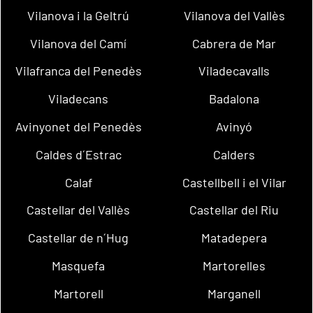
Vilanova i la Geltrú
Vilanova del Vallès
Vilanova del Camí
Cabrera de Mar
Vilafranca del Penedès
Viladecavalls
Viladecans
Badalona
Avinyonet del Penedès
Avinyó
Caldes d´Estrac
Calders
Calaf
Castellbell i el Vilar
Castellar del Vallès
Castellar del Riu
Castellar de n´Hug
Matadepera
Masquefa
Martorelles
Martorell
Marganell