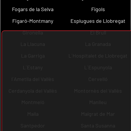
Fogars de la Selva
Fígols
Figaró-Montmany
Esplugues de Llobregat
Gironella
El Brull
La Llacuna
La Granada
La Garriga
L´Hospitalet de Llobregat
L´Estany
L´Espunyola
l´Ametlla del Vallès
Cervelló
Cerdanyola del Vallès
Montornès del Vallès
Montmeló
Manlleu
Malla
Malgrat de Mar
Santpedor
Santa Susanna