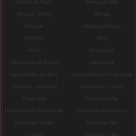
Arenys de Munt
Arenys de Mar
Bigues i Riells
Berga
Bellprat
Cabrera d´Anoia
Borredà
Avià
Artés
Argençola
Castellnou de Bages
Castellgalí
Castellfullit del Boix
Castellfollit de Riubregós
Castellet i la Gornal
Castell de l´Areny
Puig-reig
Premià de Mar
Monistrol de Montserrat
Monistrol de Calders
Mollet del Vallès
Molins de Rei
Polinyà
Pobla de Lillet