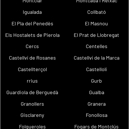
Montclar
Montcada i Reixac
Igualada
Collbató
El Pla del Penedès
El Masnou
Els Hostalets de Pierola
El Prat de Llobregat
Cercs
Centelles
Castellví de Rosanes
Castellví de la Marca
Castellterçol
Castellolí
rrius
Gurb
Guardiola de Berguedà
Gualba
Granollers
Granera
Gisclareny
Fonollosa
Folgueroles
Fogars de Montclús