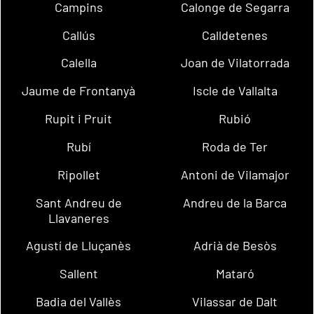
Campins
Calonge de Segarra
Callús
Calldetenes
Calella
Joan de Vilatorrada
Jaume de Frontanyà
Iscle de Vallalta
Rupit i Pruit
Rubió
Rubí
Roda de Ter
Ripollet
Antoni de Vilamajor
Sant Andreu de
Andreu de la Barca
Llavaneres
Agustí de Lluçanès
Adrià de Besòs
Sallent
Mataró
Badia del Vallès
Vilassar de Dalt