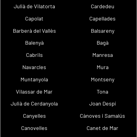
Julià de Vilatorta
Cardedeu
Capolat
Capellades
Barberà del Vallès
Balsareny
Balenyà
Bagà
Cabrils
Manresa
Navarcles
Mura
Muntanyola
Montseny
Vilassar de Mar
Tona
Julià de Cerdanyola
Joan Despí
Canyelles
Cànoves i Samalús
Canovelles
Canet de Mar