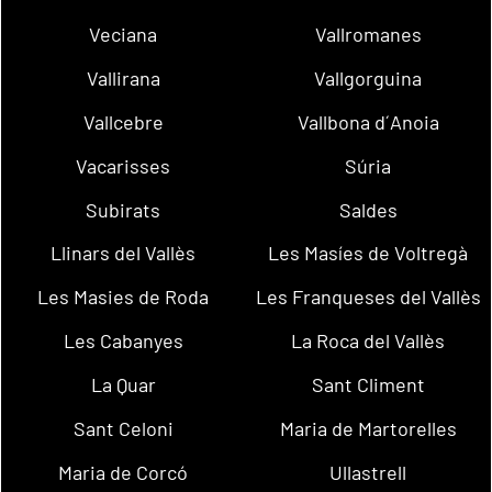
Veciana
Vallromanes
Vallirana
Vallgorguina
Vallcebre
Vallbona d´Anoia
Vacarisses
Súria
Subirats
Saldes
Llinars del Vallès
Les Masíes de Voltregà
Les Masies de Roda
Les Franqueses del Vallès
Les Cabanyes
La Roca del Vallès
La Quar
Sant Climent
Sant Celoni
Maria de Martorelles
Maria de Corcó
Ullastrell