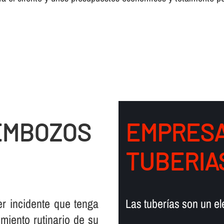
EMBOZOS
EMPRESA
TUBERIA
er incidente que tenga
Las tuberí­as son un e
miento rutinario de su