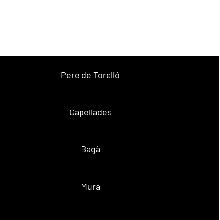
Pere de Torelló
Capellades
Bagà
Mura