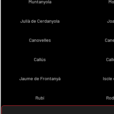
Muntanyola
Mo
Julià de Cerdanyola
Joa
Canovelles
Cane
Callús
Cal
Jaume de Frontanyà
Iscle 
Rubí
Rod