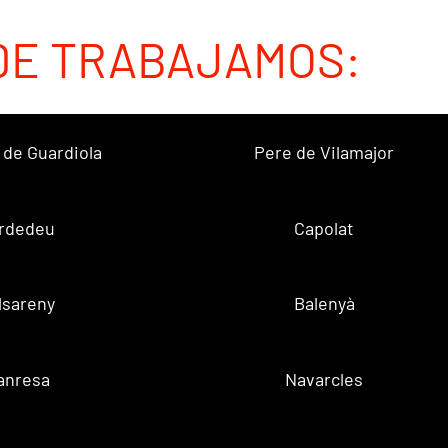
DE TRABAJAMOS:
 de Guardiola
Pere de Vilamajor
rdedeu
Capolat
lsareny
Balenyà
anresa
Navarcles