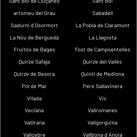
Sant Boi de Lluçanès
Sant Boi
artomeu del Grau
Sabadell
Sadurní d´Osormort
La Pobla de Claramunt
La Nou de Berguedà
La Llagosta
Fruitós de Bages
Fost de Campsentelles
Quirze Safaja
Quirze del Vallès
Quirze de Besora
Quintí de Mediona
Pol de Mar
Pere Sallavinera
Vilada
Vic
Veciana
Vallromanes
Vallirana
Vallgorguina
Vallcebre
Vallbona d´Anoia