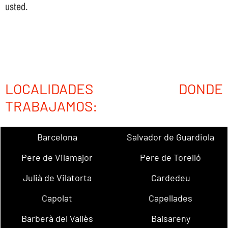
usted.
LOCALIDADES DONDE
TRABAJAMOS:
Barcelona
Salvador de Guardiola
Pere de Vilamajor
Pere de Torelló
Julià de Vilatorta
Cardedeu
Capolat
Capellades
Barberà del Vallès
Balsareny