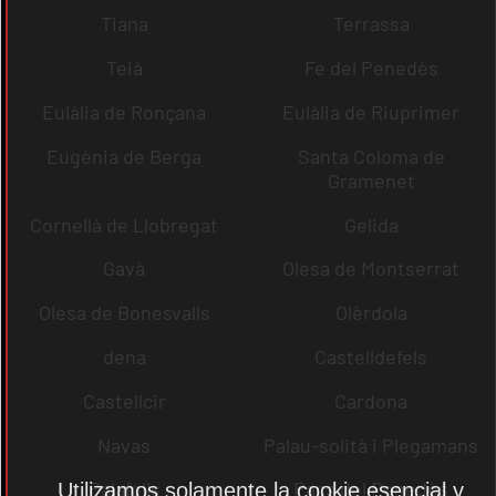
Tiana
Terrassa
Teià
Fe del Penedès
Eulàlia de Ronçana
Eulàlia de Riuprimer
Eugènia de Berga
Santa Coloma de
Gramenet
Cornellà de Llobregat
Gelida
Gavà
Olesa de Montserrat
Olesa de Bonesvalls
Olèrdola
dena
Castelldefels
Castellcir
Cardona
Navas
Palau-solità i Plegamans
Palafolls
Pacs del Penedès
Utilizamos solamente la cookie esencial y