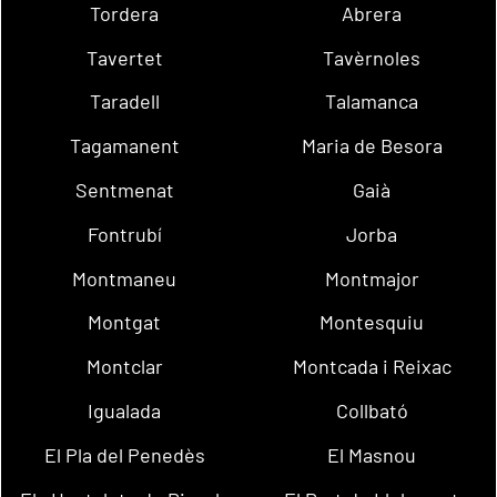
Tordera
Abrera
Tavertet
Tavèrnoles
Taradell
Talamanca
Tagamanent
Maria de Besora
Sentmenat
Gaià
Fontrubí
Jorba
Montmaneu
Montmajor
Montgat
Montesquiu
Montclar
Montcada i Reixac
Igualada
Collbató
El Pla del Penedès
El Masnou