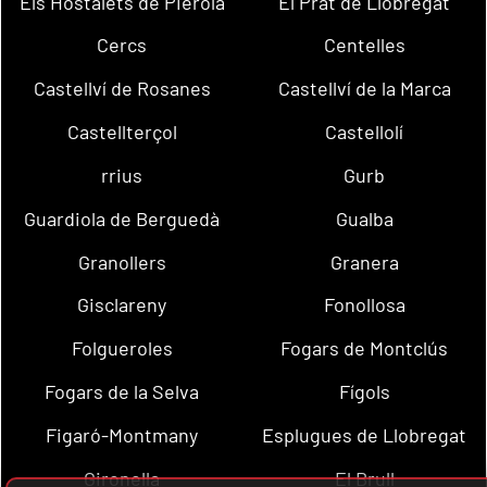
Els Hostalets de Pierola
El Prat de Llobregat
Cercs
Centelles
Castellví de Rosanes
Castellví de la Marca
Castellterçol
Castellolí
rrius
Gurb
Guardiola de Berguedà
Gualba
Granollers
Granera
Gisclareny
Fonollosa
Folgueroles
Fogars de Montclús
Fogars de la Selva
Fígols
Figaró-Montmany
Esplugues de Llobregat
Gironella
El Brull