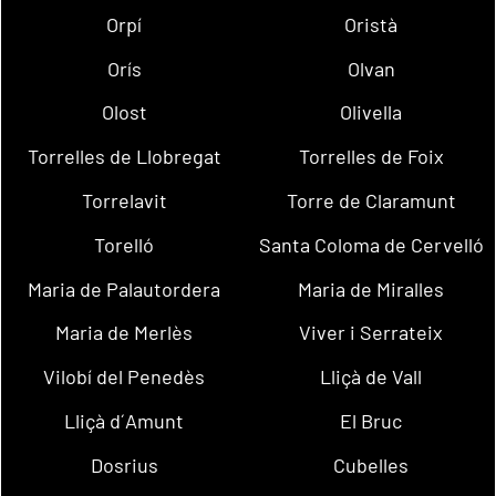
Orpí
Oristà
Orís
Olvan
Olost
Olivella
Torrelles de Llobregat
Torrelles de Foix
Torrelavit
Torre de Claramunt
Torelló
Santa Coloma de Cervelló
Maria de Palautordera
Maria de Miralles
Maria de Merlès
Viver i Serrateix
Vilobí del Penedès
Lliçà de Vall
Lliçà d´Amunt
El Bruc
Dosrius
Cubelles