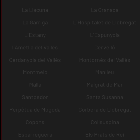
La Llacuna
La Granada
La Garriga
L´Hospitalet de Llobregat
L´Estany
L´Espunyola
l´Ametlla del Vallès
Cervelló
Cerdanyola del Vallès
Montornès del Vallès
Montmeló
Manlleu
Malla
Malgrat de Mar
Santpedor
Santa Susanna
Perpètua de Mogoda
Corbera de Llobregat
Copons
Collsuspina
Esparreguera
Els Prats de Rei