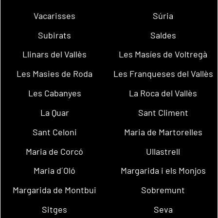
Vacarisses
Súria
Subirats
Saldes
Llinars del Vallès
Les Masíes de Voltregà
Les Masies de Roda
Les Franqueses del Vallès
Les Cabanyes
La Roca del Vallès
La Quar
Sant Climent
Sant Celoni
Maria de Martorelles
Maria de Corcó
Ullastrell
Maria d´Oló
Margarida i els Monjos
Margarida de Montbui
Sobremunt
Sitges
Seva