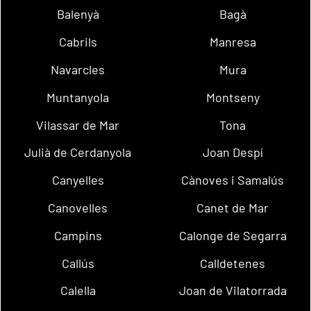
Balenyà
Bagà
Cabrils
Manresa
Navarcles
Mura
Muntanyola
Montseny
Vilassar de Mar
Tona
Julià de Cerdanyola
Joan Despí
Canyelles
Cànoves i Samalús
Canovelles
Canet de Mar
Campins
Calonge de Segarra
Callús
Calldetenes
Calella
Joan de Vilatorrada