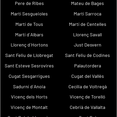
Pere de Ribes
Mateu de Bages
Martí Sesgueioles
Martí Sarroca
Martí de Tous
Martí de Centelles
Martí d´Albars
Llorenç Savall
Llorenç d´Hortons
Just Desvern
Sant Feliu de Llobregat
Sant Feliu de Codines
Sant Esteve Sesrovires
Palautordera
Cugat Sesgarrigues
Cugat del Vallès
Sadurní d´Anoia
Cecília de Voltregà
Vicenç dels Horts
Vicenç de Torelló
Vicenç de Montalt
Cebrià de Vallalta