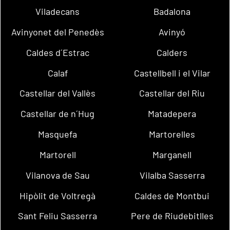
Viladecans
Badalona
Avinyonet del Penedès
Avinyó
Caldes d´Estrac
Calders
Calaf
Castellbell i el Vilar
Castellar del Vallès
Castellar del Riu
Castellar de n´Hug
Matadepera
Masquefa
Martorelles
Martorell
Marganell
Vilanova de Sau
Vilalba Sasserra
Hipòlit de Voltregà
Caldes de Montbui
Sant Feliu Sasserra
Pere de Riudebitlles