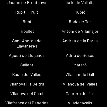
Jaume de Frontanyà
Iscle de Vallalta
Rupit i Pruit
Rubió
Rubí
Roda de Ter
Ripollet
Antoni de Vilamajor
Sant Andreu de
Andreu de la Barca
Llavaneres
Agustí de Lluçanès
Adrià de Besòs
Sallent
Mataró
Badia del Vallès
Vilassar de Dalt
Vilanova i la Geltrú
Vilanova del Vallès
Vilanova del Camí
Cabrera de Mar
Vilafranca del Penedès
Viladecavalls