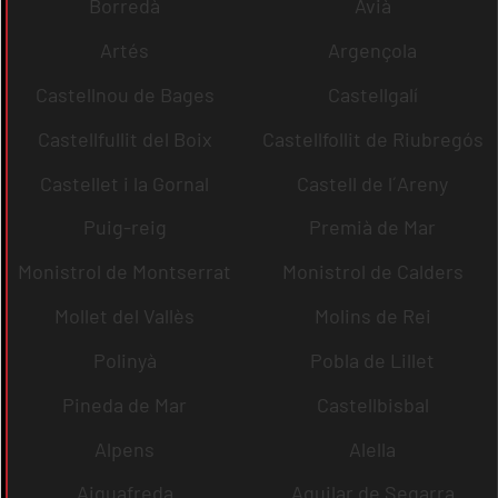
Borredà
Avià
Artés
Argençola
Castellnou de Bages
Castellgalí
Castellfullit del Boix
Castellfollit de Riubregós
Castellet i la Gornal
Castell de l´Areny
Puig-reig
Premià de Mar
Monistrol de Montserrat
Monistrol de Calders
Mollet del Vallès
Molins de Rei
Polinyà
Pobla de Lillet
Pineda de Mar
Castellbisbal
Alpens
Alella
Aiguafreda
Aguilar de Segarra