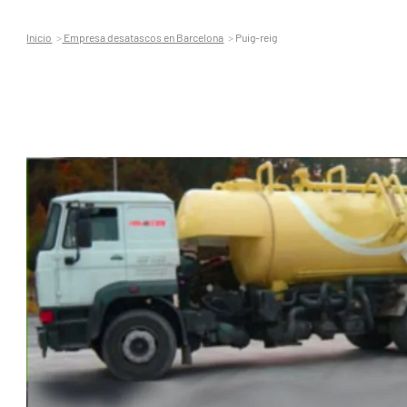
Inicio
Empresa desatascos en Barcelona
Puig-reig