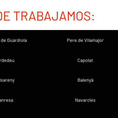
DE TRABAJAMOS:
 de Guardiola
Pere de Vilamajor
rdedeu
Capolat
lsareny
Balenyà
anresa
Navarcles