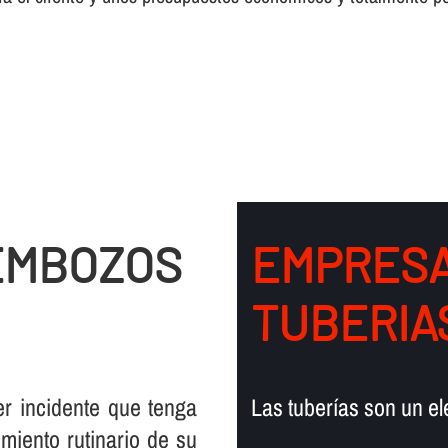
EMBOZOS
EMPRESA
TUBERIAS
er incidente que tenga
Las tuberí­as son un e
miento rutinario de su