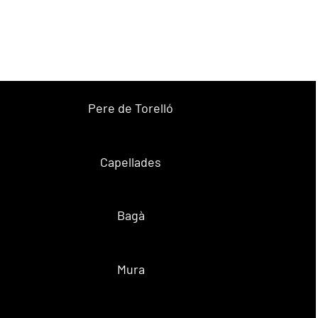
Pere de Torelló
Capellades
Bagà
Mura