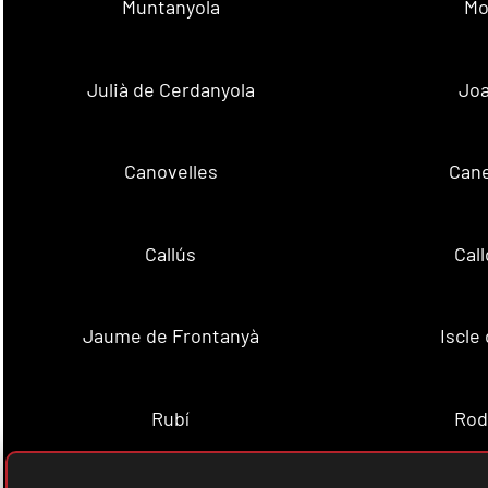
Muntanyola
Mo
Julià de Cerdanyola
Joa
Canovelles
Cane
Callús
Cal
Jaume de Frontanyà
Iscle 
Rubí
Rod