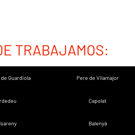
DE TRABAJAMOS:
 de Guardiola
Pere de Vilamajor
rdedeu
Capolat
lsareny
Balenyà