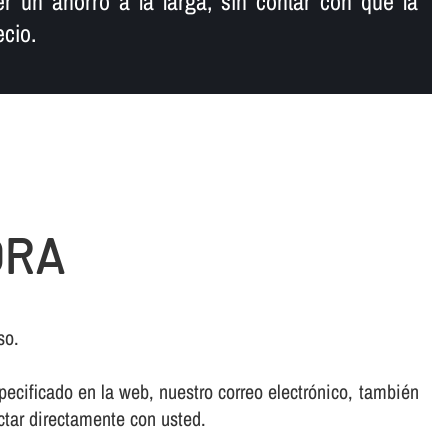
r un ahorro a la larga, sin contar con que la
ecio.
ORA
so.
ecificado en la web, nuestro correo electrónico, también
ctar directamente con usted.