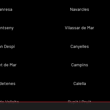
anresa
Navarcles
ntseny
Vilassar de Mar
n Despí
Canyelles
t de Mar
Campins
ldetenes
Calella
de Vallalta
Rupit i Pruit