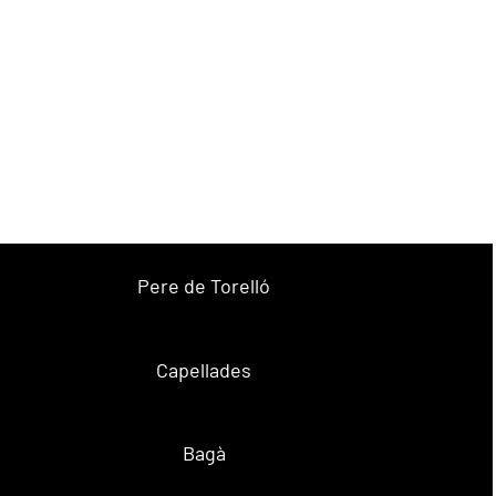
Pere de Torelló
Capellades
Bagà