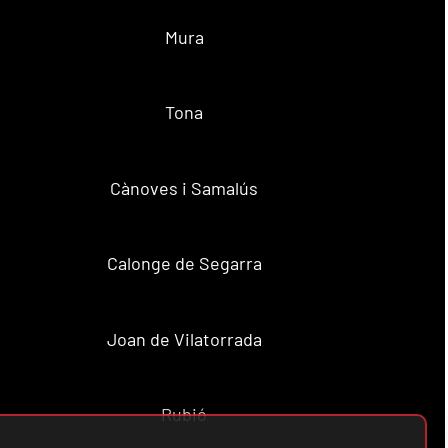
Mura
Tona
Cànoves i Samalús
Calonge de Segarra
Joan de Vilatorrada
Rubió