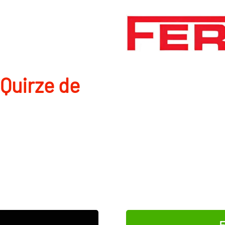
Quirze de
E