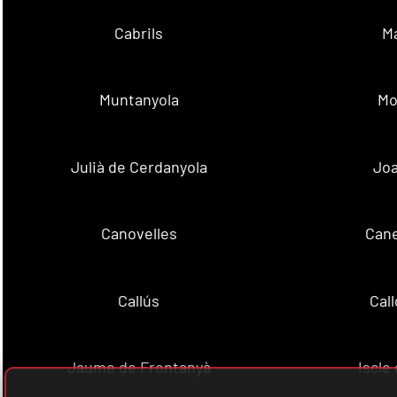
Cabrils
M
Muntanyola
Mo
Julià de Cerdanyola
Joa
Canovelles
Cane
Callús
Cal
Jaume de Frontanyà
Iscle 