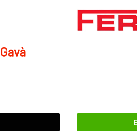
 Gavà
E