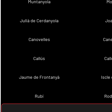
Muntanyola
Mo
Julià de Cerdanyola
Joa
Canovelles
Cane
Callús
Cal
Jaume de Frontanyà
Iscle 
Rubí
Rod