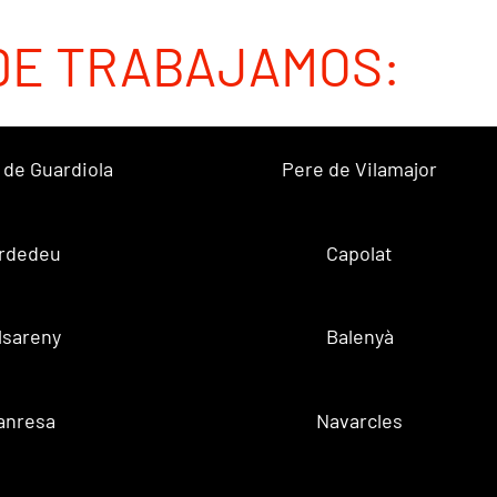
DE TRABAJAMOS:
 de Guardiola
Pere de Vilamajor
rdedeu
Capolat
lsareny
Balenyà
anresa
Navarcles