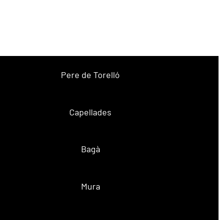
Pere de Torelló
Capellades
Bagà
Mura