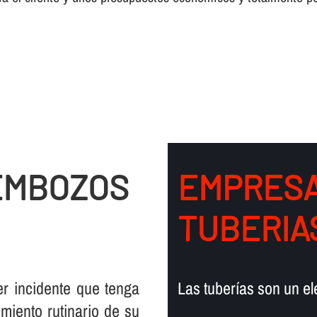
EMBOZOS
EMPRESA
TUBERIA
er incidente que tenga
Las tuberí­as son un e
miento rutinario de su