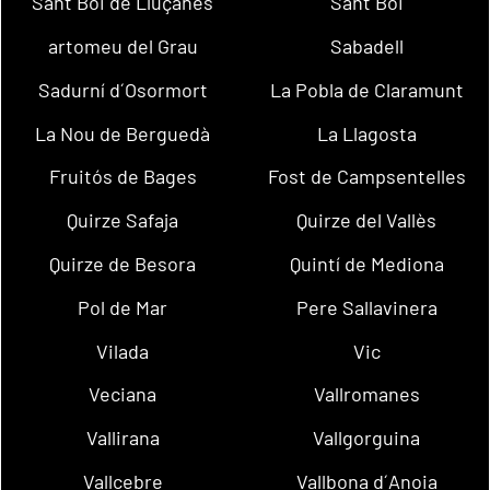
Sant Boi de Lluçanès
Sant Boi
artomeu del Grau
Sabadell
Sadurní d´Osormort
La Pobla de Claramunt
La Nou de Berguedà
La Llagosta
Fruitós de Bages
Fost de Campsentelles
Quirze Safaja
Quirze del Vallès
Quirze de Besora
Quintí de Mediona
Pol de Mar
Pere Sallavinera
Vilada
Vic
Veciana
Vallromanes
Vallirana
Vallgorguina
Vallcebre
Vallbona d´Anoia