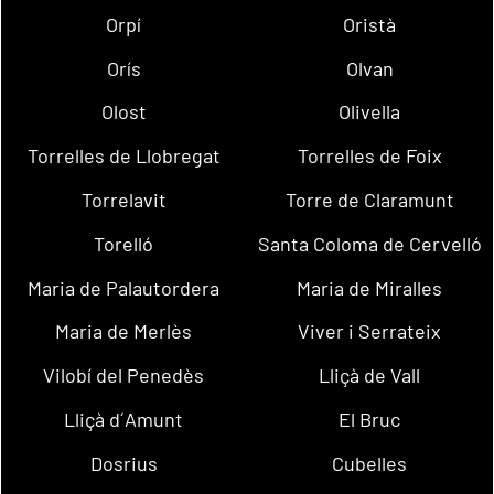
Orpí
Oristà
Orís
Olvan
Olost
Olivella
Torrelles de Llobregat
Torrelles de Foix
Torrelavit
Torre de Claramunt
Torelló
Santa Coloma de Cervelló
Maria de Palautordera
Maria de Miralles
Maria de Merlès
Viver i Serrateix
Vilobí del Penedès
Lliçà de Vall
Lliçà d´Amunt
El Bruc
Dosrius
Cubelles