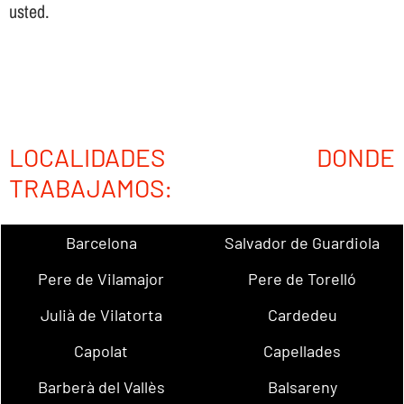
usted.
LOCALIDADES DONDE
TRABAJAMOS:
Barcelona
Salvador de Guardiola
Pere de Vilamajor
Pere de Torelló
Julià de Vilatorta
Cardedeu
Capolat
Capellades
Barberà del Vallès
Balsareny