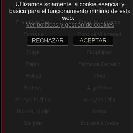
Utilizamos solamente la cookie esencial y
Rellinars
Rajadell
básica para el funcionamiento mínimo de esta
web.
Premià de Dalt
Prats de Lluçanès
Ver políticas y gestión de cookies
Pontons
Pont de Vilomara i
Rocafort
RECHAZAR
ACEPTAR
Pujalt
Puigdàlber
Papiol
Palma de Cervelló
Pallejà
Moià
Mediona
Argentona
Arenys de Munt
Arenys de Mar
Bigues i Riells
Berga
Bellprat
Cabrera d´Anoia