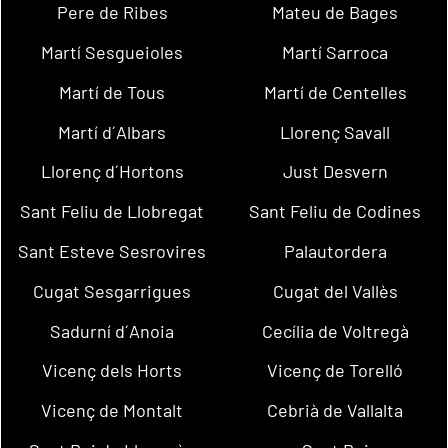
Pere de Ribes
Mateu de Bages
Martí Sesgueioles
Martí Sarroca
Martí de Tous
Martí de Centelles
Martí d´Albars
Llorenç Savall
Llorenç d´Hortons
Just Desvern
Sant Feliu de Llobregat
Sant Feliu de Codines
Sant Esteve Sesrovires
Palautordera
Cugat Sesgarrigues
Cugat del Vallès
Sadurní d´Anoia
Cecília de Voltregà
Vicenç dels Horts
Vicenç de Torelló
Vicenç de Montalt
Cebrià de Vallalta