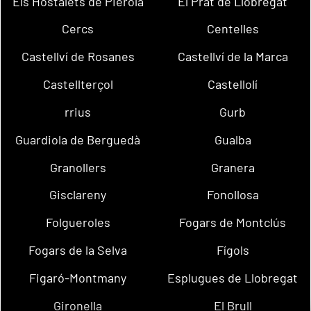
Els Hostalets de Pierola
El Prat de Llobregat
Cercs
Centelles
Castellví de Rosanes
Castellví de la Marca
Castellterçol
Castellolí
rrius
Gurb
Guardiola de Berguedà
Gualba
Granollers
Granera
Gisclareny
Fonollosa
Folgueroles
Fogars de Montclús
Fogars de la Selva
Fígols
Figaró-Montmany
Esplugues de Llobregat
Gironella
El Brull