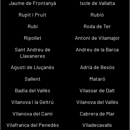
Jaume de Frontanyà
Iscle de Vallalta
Rupit i Pruit
Rubió
Rubí
Roda de Ter
Ripollet
Antoni de Vilamajor
Sant Andreu de
Andreu de la Barca
Llavaneres
Agustí de Lluçanès
Adrià de Besòs
Sallent
Mataró
Badia del Vallès
Vilassar de Dalt
Vilanova i la Geltrú
Vilanova del Vallès
Vilanova del Camí
Cabrera de Mar
Vilafranca del Penedès
Viladecavalls