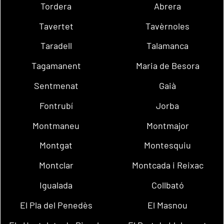
Tordera
Abrera
Tavertet
Tavèrnoles
Taradell
Talamanca
Tagamanent
Maria de Besora
Sentmenat
Gaià
Fontrubí
Jorba
Montmaneu
Montmajor
Montgat
Montesquiu
Montclar
Montcada i Reixac
Igualada
Collbató
El Pla del Penedès
El Masnou