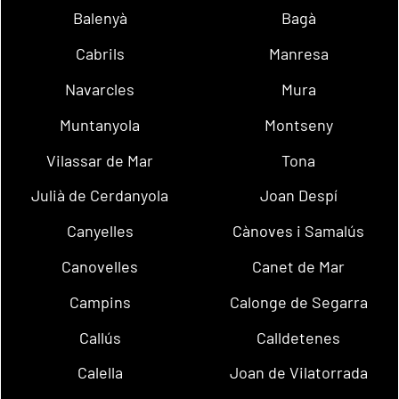
Balenyà
Bagà
Cabrils
Manresa
Navarcles
Mura
Muntanyola
Montseny
Vilassar de Mar
Tona
Julià de Cerdanyola
Joan Despí
Canyelles
Cànoves i Samalús
Canovelles
Canet de Mar
Campins
Calonge de Segarra
Callús
Calldetenes
Calella
Joan de Vilatorrada