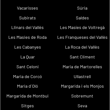
Vacarisses
Súria
Subirats
Saldes
Llinars del Vallès
Les Masíes de Voltregà
Les Masies de Roda
Les Franqueses del Vallès
Les Cabanyes
La Roca del Vallès
La Quar
Sant Climent
Sant Celoni
Maria de Martorelles
Maria de Corcó
Ullastrell
Maria d´Oló
Margarida i els Monjos
Margarida de Montbui
Sobremunt
Sitges
Seva