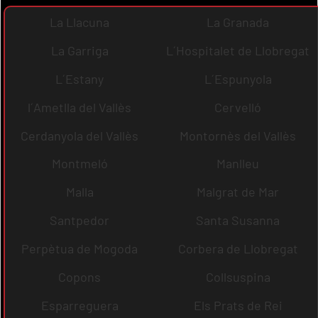
La Llacuna
La Granada
La Garriga
L´Hospitalet de Llobregat
L´Estany
L´Espunyola
l´Ametlla del Vallès
Cervelló
Cerdanyola del Vallès
Montornès del Vallès
Montmeló
Manlleu
Malla
Malgrat de Mar
Santpedor
Santa Susanna
Perpètua de Mogoda
Corbera de Llobregat
Copons
Collsuspina
Esparreguera
Els Prats de Rei