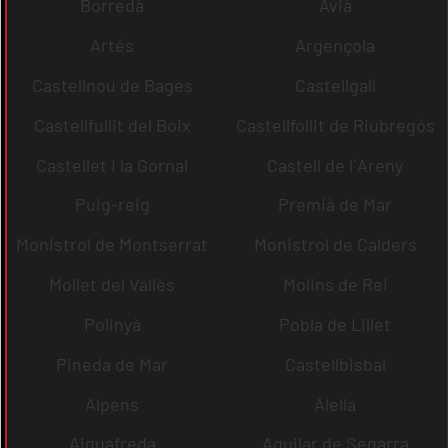
Borredà
Avià
Artés
Argençola
Castellnou de Bages
Castellgalí
Castellfullit del Boix
Castellfollit de Riubregós
Castellet i la Gornal
Castell de l´Areny
Puig-reig
Premià de Mar
Monistrol de Montserrat
Monistrol de Calders
Mollet del Vallès
Molins de Rei
Polinyà
Pobla de Lillet
Pineda de Mar
Castellbisbal
Alpens
Alella
Aiguafreda
Aguilar de Segarra