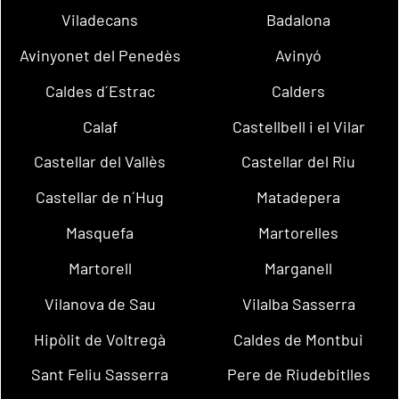
Viladecans
Badalona
Avinyonet del Penedès
Avinyó
Caldes d´Estrac
Calders
Calaf
Castellbell i el Vilar
Castellar del Vallès
Castellar del Riu
Castellar de n´Hug
Matadepera
Masquefa
Martorelles
Martorell
Marganell
Vilanova de Sau
Vilalba Sasserra
Hipòlit de Voltregà
Caldes de Montbui
Sant Feliu Sasserra
Pere de Riudebitlles