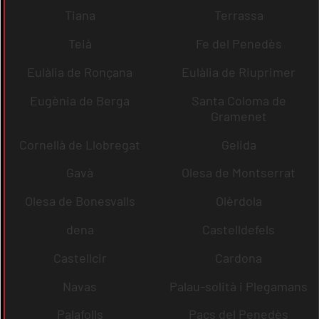
Tiana
Terrassa
Teià
Fe del Penedès
Eulàlia de Ronçana
Eulàlia de Riuprimer
Eugènia de Berga
Santa Coloma de
Gramenet
Cornellà de Llobregat
Gelida
Gavà
Olesa de Montserrat
Olesa de Bonesvalls
Olèrdola
dena
Castelldefels
Castellcir
Cardona
Navas
Palau-solità i Plegamans
Palafolls
Pacs del Penedès