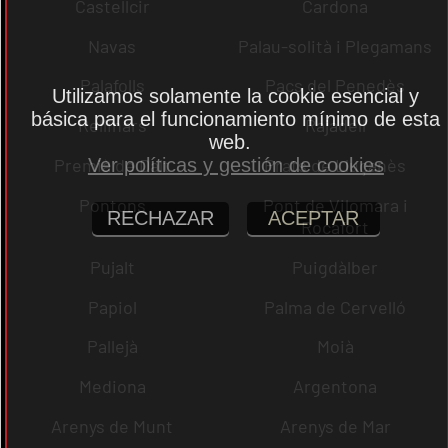
Castellcir
Cardona
Navas
Palau-solità i Plegamans
Palafolls
Pacs del Penedès
Utilizamos solamente la cookie esencial y
básica para el funcionamiento mínimo de esta
Rellinars
Rajadell
web.
Premià de Dalt
Prats de Lluçanès
Ver políticas y gestión de cookies
Pontons
Pont de Vilomara i
RECHAZAR
ACEPTAR
Rocafort
Pujalt
Puigdàlber
Papiol
Palma de Cervelló
Pallejà
Moià
Mediona
Argentona
Arenys de Munt
Arenys de Mar