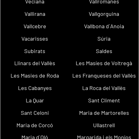
Veciana
Vallromanes
Vallirana
Vallgorguina
Vallcebre
Vallbona d´Anoia
Vacarisses
Súria
Subirats
Saldes
Llinars del Vallès
Les Masíes de Voltregà
Les Masies de Roda
Les Franqueses del Vallès
Les Cabanyes
La Roca del Vallès
La Quar
Sant Climent
Sant Celoni
Maria de Martorelles
Maria de Corcó
Ullastrell
Maria d´Oló
Margarida i els Monjos