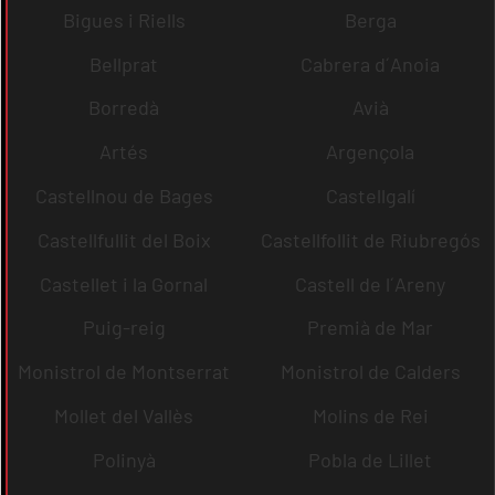
Bigues i Riells
Berga
Bellprat
Cabrera d´Anoia
Borredà
Avià
Artés
Argençola
Castellnou de Bages
Castellgalí
Castellfullit del Boix
Castellfollit de Riubregós
Castellet i la Gornal
Castell de l´Areny
Puig-reig
Premià de Mar
Monistrol de Montserrat
Monistrol de Calders
Mollet del Vallès
Molins de Rei
Polinyà
Pobla de Lillet