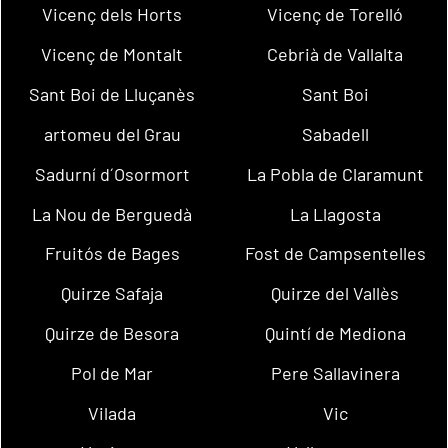
Vicenç dels Horts
Vicenç de Torelló
Vicenç de Montalt
Cebrià de Vallalta
Sant Boi de Lluçanès
Sant Boi
artomeu del Grau
Sabadell
Sadurní d´Osormort
La Pobla de Claramunt
La Nou de Berguedà
La Llagosta
Fruitós de Bages
Fost de Campsentelles
Quirze Safaja
Quirze del Vallès
Quirze de Besora
Quintí de Mediona
Pol de Mar
Pere Sallavinera
Vilada
Vic