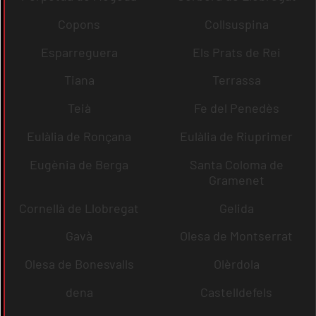
Copons
Collsuspina
Esparreguera
Els Prats de Rei
Tiana
Terrassa
Teià
Fe del Penedès
Eulàlia de Ronçana
Eulàlia de Riuprimer
Eugènia de Berga
Santa Coloma de
Gramenet
Cornellà de Llobregat
Gelida
Gavà
Olesa de Montserrat
Olesa de Bonesvalls
Olèrdola
dena
Castelldefels