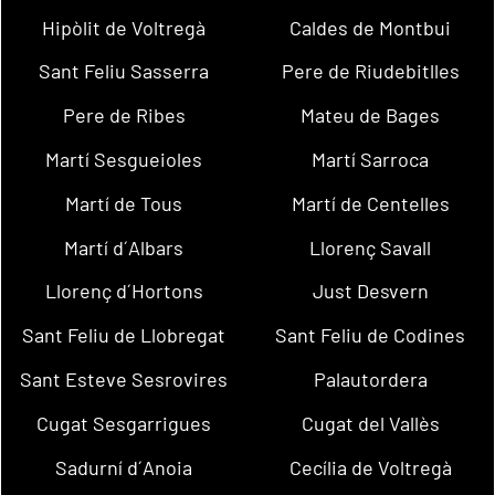
Hipòlit de Voltregà
Caldes de Montbui
Sant Feliu Sasserra
Pere de Riudebitlles
Pere de Ribes
Mateu de Bages
Martí Sesgueioles
Martí Sarroca
Martí de Tous
Martí de Centelles
Martí d´Albars
Llorenç Savall
Llorenç d´Hortons
Just Desvern
Sant Feliu de Llobregat
Sant Feliu de Codines
Sant Esteve Sesrovires
Palautordera
Cugat Sesgarrigues
Cugat del Vallès
Sadurní d´Anoia
Cecília de Voltregà