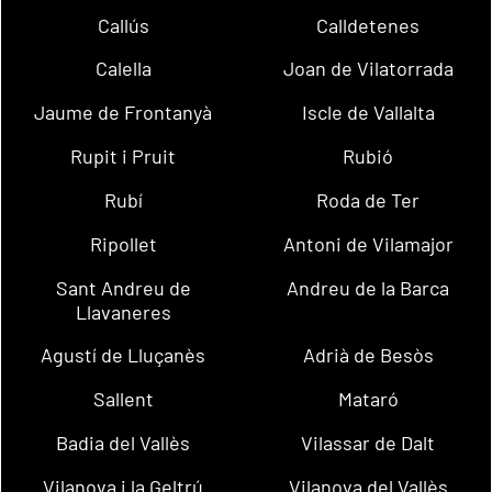
Callús
Calldetenes
Calella
Joan de Vilatorrada
Jaume de Frontanyà
Iscle de Vallalta
Rupit i Pruit
Rubió
Rubí
Roda de Ter
Ripollet
Antoni de Vilamajor
Sant Andreu de
Andreu de la Barca
Llavaneres
Agustí de Lluçanès
Adrià de Besòs
Sallent
Mataró
Badia del Vallès
Vilassar de Dalt
Vilanova i la Geltrú
Vilanova del Vallès