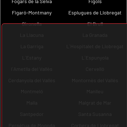
Fogars de la Selva
Fígols
Figaró-Montmany
Esplugues de Llobregat
Gironella
El Brull
La Llacuna
La Granada
La Garriga
L´Hospitalet de Llobregat
L´Estany
L´Espunyola
l´Ametlla del Vallès
Cervelló
Cerdanyola del Vallès
Montornès del Vallès
Montmeló
Manlleu
Malla
Malgrat de Mar
Santpedor
Santa Susanna
Perpètua de Mogoda
Corbera de Llobregat