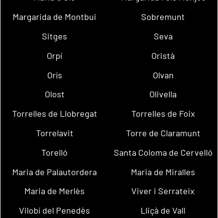
Margarida de Montbui
Sobremunt
Sitges
Seva
Orpí
Oristà
Orís
Olvan
Olost
Olivella
Torrelles de Llobregat
Torrelles de Foix
Torrelavit
Torre de Claramunt
Torelló
Santa Coloma de Cervelló
Maria de Palautordera
Maria de Miralles
Maria de Merlès
Viver i Serrateix
Vilobí del Penedès
Lliçà de Vall