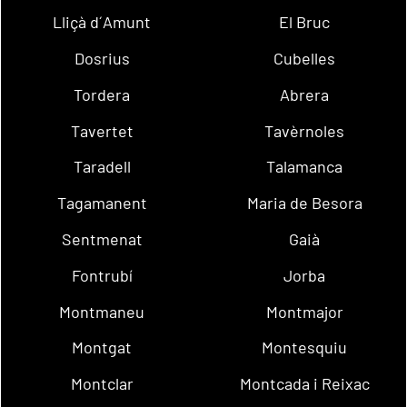
Lliçà d´Amunt
El Bruc
Dosrius
Cubelles
Tordera
Abrera
Tavertet
Tavèrnoles
Taradell
Talamanca
Tagamanent
Maria de Besora
Sentmenat
Gaià
Fontrubí
Jorba
Montmaneu
Montmajor
Montgat
Montesquiu
Montclar
Montcada i Reixac