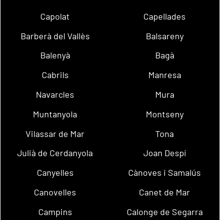
Capolat
Capellades
Barberà del Vallès
Balsareny
Balenyà
Bagà
Cabrils
Manresa
Navarcles
Mura
Muntanyola
Montseny
Vilassar de Mar
Tona
Julià de Cerdanyola
Joan Despí
Canyelles
Cànoves i Samalús
Canovelles
Canet de Mar
Campins
Calonge de Segarra