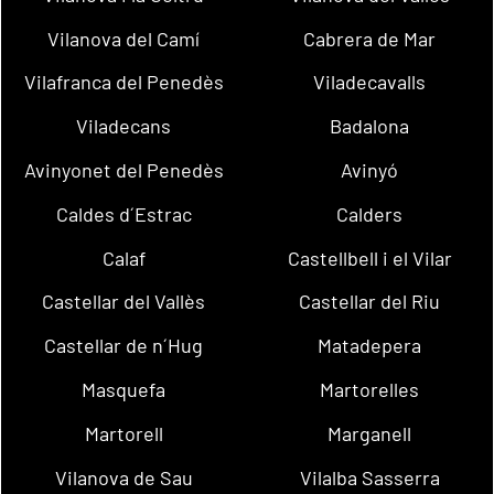
Vilanova del Camí
Cabrera de Mar
Vilafranca del Penedès
Viladecavalls
Viladecans
Badalona
Avinyonet del Penedès
Avinyó
Caldes d´Estrac
Calders
Calaf
Castellbell i el Vilar
Castellar del Vallès
Castellar del Riu
Castellar de n´Hug
Matadepera
Masquefa
Martorelles
Martorell
Marganell
Vilanova de Sau
Vilalba Sasserra