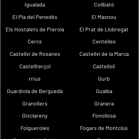
Igualada
Collbató
El Pla del Penedès
El Masnou
Els Hostalets de Pierola
El Prat de Llobregat
Cercs
Centelles
Castellví de Rosanes
Castellví de la Marca
Castellterçol
Castellolí
rrius
Gurb
Guardiola de Berguedà
Gualba
Granollers
Granera
Gisclareny
Fonollosa
Folgueroles
Fogars de Montclús