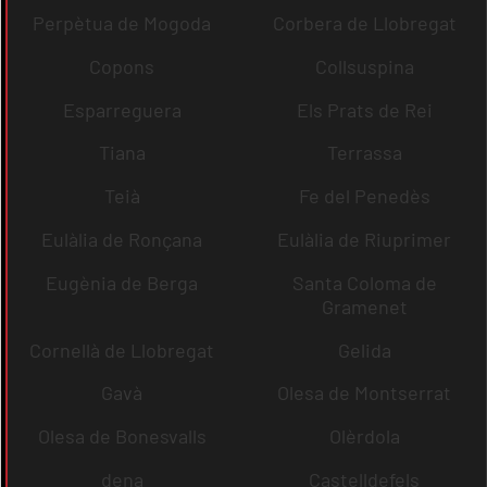
Perpètua de Mogoda
Corbera de Llobregat
Copons
Collsuspina
Esparreguera
Els Prats de Rei
Tiana
Terrassa
Teià
Fe del Penedès
Eulàlia de Ronçana
Eulàlia de Riuprimer
Eugènia de Berga
Santa Coloma de
Gramenet
Cornellà de Llobregat
Gelida
Gavà
Olesa de Montserrat
Olesa de Bonesvalls
Olèrdola
dena
Castelldefels