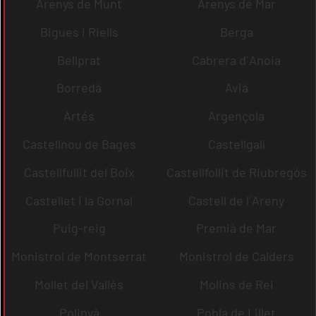
Arenys de Munt
Arenys de Mar
Bigues i Riells
Berga
Bellprat
Cabrera d´Anoia
Borredà
Avià
Artés
Argençola
Castellnou de Bages
Castellgalí
Castellfullit del Boix
Castellfollit de Riubregós
Castellet i la Gornal
Castell de l´Areny
Puig-reig
Premià de Mar
Monistrol de Montserrat
Monistrol de Calders
Mollet del Vallès
Molins de Rei
Polinyà
Pobla de Lillet