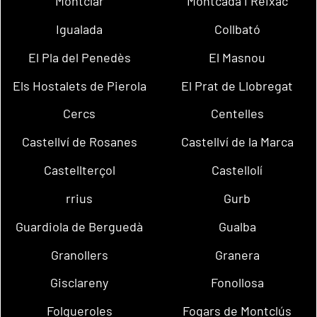
Montclar
Montcada i Reixac
Igualada
Collbató
El Pla del Penedès
El Masnou
Els Hostalets de Pierola
El Prat de Llobregat
Cercs
Centelles
Castellví de Rosanes
Castellví de la Marca
Castellterçol
Castellolí
rrius
Gurb
Guardiola de Berguedà
Gualba
Granollers
Granera
Gisclareny
Fonollosa
Folgueroles
Fogars de Montclús