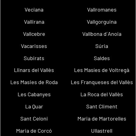
Veciana
Vallromanes
Vallirana
Vallgorguina
Vallcebre
Vallbona d´Anoia
Vacarisses
Súria
Subirats
Saldes
Llinars del Vallès
Les Masíes de Voltregà
Les Masies de Roda
Les Franqueses del Vallès
Les Cabanyes
La Roca del Vallès
La Quar
Sant Climent
Sant Celoni
Maria de Martorelles
Maria de Corcó
Ullastrell