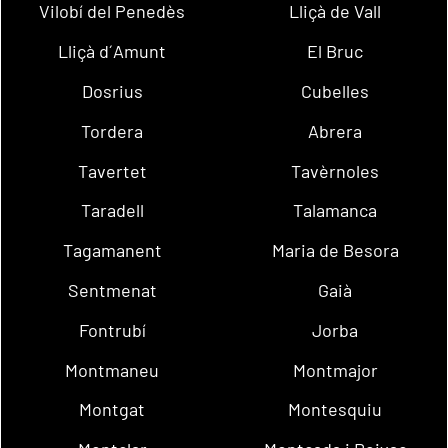
Vilobí del Penedès
Lliçà de Vall
Lliçà d´Amunt
El Bruc
Dosrius
Cubelles
Tordera
Abrera
Tavertet
Tavèrnoles
Taradell
Talamanca
Tagamanent
Maria de Besora
Sentmenat
Gaià
Fontrubí
Jorba
Montmaneu
Montmajor
Montgat
Montesquiu