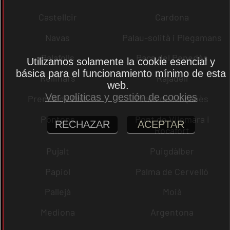
Castellcir
Cardona
Navas
Palau-solità i Plegamans
Palafolls
Pacs del Penedès
Utilizamos solamente la cookie esencial y
básica para el funcionamiento mínimo de esta
Rellinars
Rajadell
web.
Ver políticas y gestión de cookies
Premià de Dalt
Prats de Lluçanès
Pontons
Pont de Vilomara i
RECHAZAR
ACEPTAR
Rocafort
Pujalt
Puigdàlber
Papiol
Palma de Cervelló
Pallejà
Moià
Mediona
Argentona