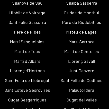
Vilanova de Sau
Vilalba Sasserra
Hipòlit de Voltregà
Caldes de Montbui
Sant Feliu Sasserra
Pere de Riudebitlles
Pere de Ribes
Mateu de Bages
Martí Sesgueioles
Martí Sarroca
Martí de Tous
Martí de Centelles
Martí d´Albars
Llorenç Savall
Llorenç d´Hortons
Just Desvern
Sant Feliu de Llobregat
Sant Feliu de Codines
Sant Esteve Sesrovires
Palautordera
Cugat Sesgarrigues
Cugat del Vallès