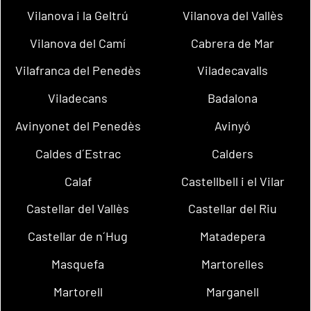
Vilanova i la Geltrú
Vilanova del Vallès
Vilanova del Camí
Cabrera de Mar
Vilafranca del Penedès
Viladecavalls
Viladecans
Badalona
Avinyonet del Penedès
Avinyó
Caldes d´Estrac
Calders
Calaf
Castellbell i el Vilar
Castellar del Vallès
Castellar del Riu
Castellar de n´Hug
Matadepera
Masquefa
Martorelles
Martorell
Marganell