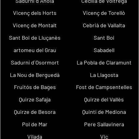
Sadurní d´Anoia
Cecília de Voltregà
Vicenç dels Horts
Vicenç de Torelló
Vicenç de Montalt
Cebrià de Vallalta
Sant Boi de Lluçanès
Sant Boi
artomeu del Grau
Sabadell
Sadurní d´Osormort
La Pobla de Claramunt
La Nou de Berguedà
La Llagosta
Fruitós de Bages
Fost de Campsentelles
Quirze Safaja
Quirze del Vallès
Quirze de Besora
Quintí de Mediona
Pol de Mar
Pere Sallavinera
Vilada
Vic