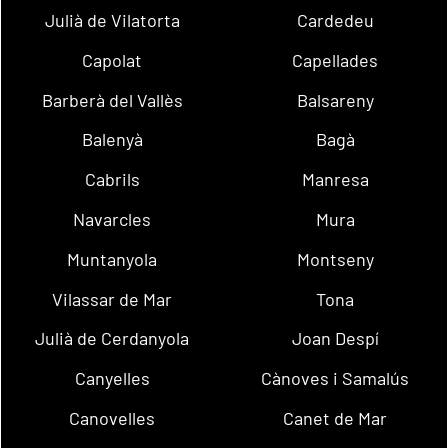
Julià de Vilatorta
Cardedeu
Capolat
Capellades
Barberà del Vallès
Balsareny
Balenyà
Bagà
Cabrils
Manresa
Navarcles
Mura
Muntanyola
Montseny
Vilassar de Mar
Tona
Julià de Cerdanyola
Joan Despí
Canyelles
Cànoves i Samalús
Canovelles
Canet de Mar