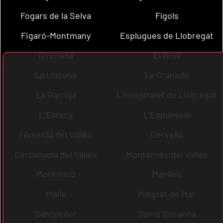
Fogars de la Selva
Fígols
Figaró-Montmany
Esplugues de Llobregat
Gironella
El Brull
La Llacuna
La Granada
La Garriga
L´Hospitalet de Llobregat
L´Estany
L´Espunyola
l´Ametlla del Vallès
Cervelló
Cerdanyola del Vallès
Montornès del Vallès
Montmeló
Manlleu
Malla
Malgrat de Mar
Santpedor
Santa Susanna