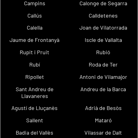
Campins
Calonge de Segarra
Callús
Calldetenes
Calella
Joan de Vilatorrada
Jaume de Frontanyà
Iscle de Vallalta
Rupit i Pruit
Rubió
Rubí
Roda de Ter
Ripollet
Antoni de Vilamajor
Sant Andreu de
Andreu de la Barca
Llavaneres
Agustí de Lluçanès
Adrià de Besòs
Sallent
Mataró
Badia del Vallès
Vilassar de Dalt