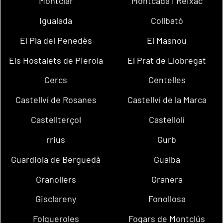
Montclar
Montcada i Reixac
Igualada
Collbató
El Pla del Penedès
El Masnou
Els Hostalets de Pierola
El Prat de Llobregat
Cercs
Centelles
Castellví de Rosanes
Castellví de la Marca
Castellterçol
Castellolí
rrius
Gurb
Guardiola de Berguedà
Gualba
Granollers
Granera
Gisclareny
Fonollosa
Folgueroles
Fogars de Montclús