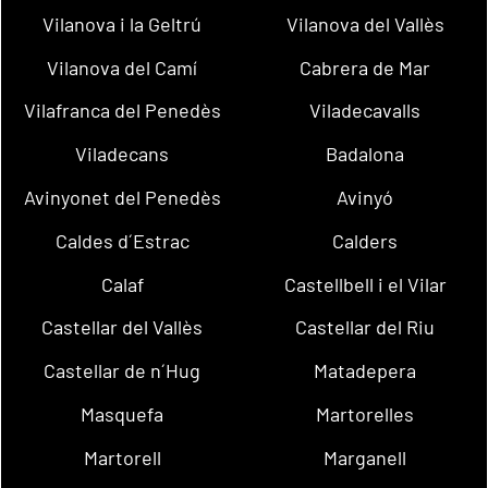
Vilanova i la Geltrú
Vilanova del Vallès
Vilanova del Camí
Cabrera de Mar
Vilafranca del Penedès
Viladecavalls
Viladecans
Badalona
Avinyonet del Penedès
Avinyó
Caldes d´Estrac
Calders
Calaf
Castellbell i el Vilar
Castellar del Vallès
Castellar del Riu
Castellar de n´Hug
Matadepera
Masquefa
Martorelles
Martorell
Marganell