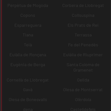
Perpètua de Mogoda
Corbera de Llobregat
Copons
Collsuspina
Esparreguera
Els Prats de Rei
Tiana
Terrassa
Teià
Fe del Penedès
Eulàlia de Ronçana
Eulàlia de Riuprimer
Eugènia de Berga
Santa Coloma de
Gramenet
Cornellà de Llobregat
Gelida
Gavà
Olesa de Montserrat
Olesa de Bonesvalls
Olèrdola
dena
Castelldefels