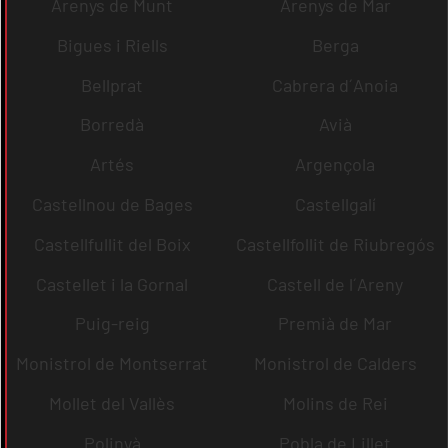
Arenys de Munt
Arenys de Mar
Bigues i Riells
Berga
Bellprat
Cabrera d´Anoia
Borredà
Avià
Artés
Argençola
Castellnou de Bages
Castellgalí
Castellfullit del Boix
Castellfollit de Riubregós
Castellet i la Gornal
Castell de l´Areny
Puig-reig
Premià de Mar
Monistrol de Montserrat
Monistrol de Calders
Mollet del Vallès
Molins de Rei
Polinyà
Pobla de Lillet