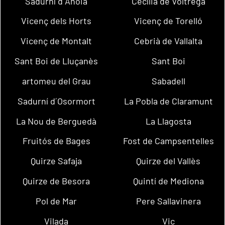
Sadurní d´Anoia
Cecília de Voltregà
Vicenç dels Horts
Vicenç de Torelló
Vicenç de Montalt
Cebrià de Vallalta
Sant Boi de Lluçanès
Sant Boi
artomeu del Grau
Sabadell
Sadurní d´Osormort
La Pobla de Claramunt
La Nou de Berguedà
La Llagosta
Fruitós de Bages
Fost de Campsentelles
Quirze Safaja
Quirze del Vallès
Quirze de Besora
Quintí de Mediona
Pol de Mar
Pere Sallavinera
Vilada
Vic