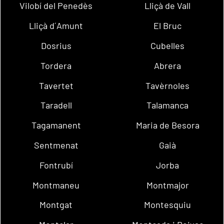
Vilobí del Penedès
Lliçà de Vall
Lliçà d´Amunt
El Bruc
Dosrius
Cubelles
Tordera
Abrera
Tavertet
Tavèrnoles
Taradell
Talamanca
Tagamanent
Maria de Besora
Sentmenat
Gaià
Fontrubí
Jorba
Montmaneu
Montmajor
Montgat
Montesquiu