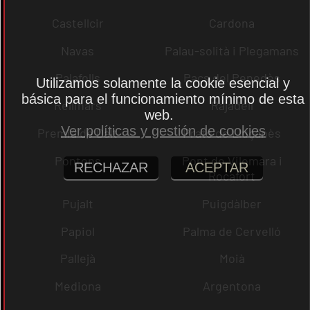
Castellcir
Cardona
Navas
Palau-solità i Plegamans
Palafolls
Pacs del Penedès
Utilizamos solamente la cookie esencial y
básica para el funcionamiento mínimo de esta
Rellinars
Rajadell
web.
Ver políticas y gestión de cookies
Premià de Dalt
Prats de Lluçanès
Pontons
Pont de Vilomara i
RECHAZAR
ACEPTAR
Rocafort
Pujalt
Puigdàlber
Papiol
Palma de Cervelló
Pallejà
Moià
Mediona
Argentona