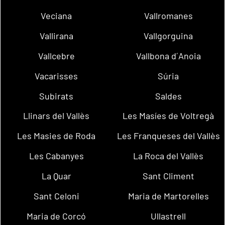
Veciana
Vallromanes
Vallirana
Vallgorguina
Vallcebre
Vallbona d´Anoia
Vacarisses
Súria
Subirats
Saldes
Llinars del Vallès
Les Masíes de Voltregà
Les Masies de Roda
Les Franqueses del Vallès
Les Cabanyes
La Roca del Vallès
La Quar
Sant Climent
Sant Celoni
Maria de Martorelles
Maria de Corcó
Ullastrell