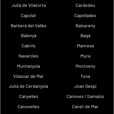
Julià de Vilatorta
Cardedeu
Capolat
Capellades
Barberà del Vallès
Balsareny
Balenyà
Bagà
Cabrils
Manresa
Navarcles
Mura
Muntanyola
Montseny
Vilassar de Mar
Tona
Julià de Cerdanyola
Joan Despí
Canyelles
Cànoves i Samalús
Canovelles
Canet de Mar