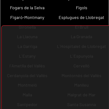
Fogars de la Selva
Fígols
Figaró-Montmany
Esplugues de Llobregat
Gironella
El Brull
La Llacuna
La Granada
La Garriga
L´Hospitalet de Llobregat
L´Estany
L´Espunyola
l´Ametlla del Vallès
Cervelló
Cerdanyola del Vallès
Montornès del Vallès
Montmeló
Manlleu
Malla
Malgrat de Mar
Santpedor
Santa Susanna