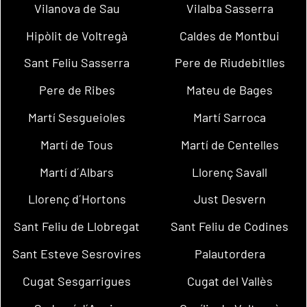
Vilanova de Sau
Vilalba Sasserra
Hipòlit de Voltregà
Caldes de Montbui
Sant Feliu Sasserra
Pere de Riudebitlles
Pere de Ribes
Mateu de Bages
Martí Sesgueioles
Martí Sarroca
Martí de Tous
Martí de Centelles
Martí d´Albars
Llorenç Savall
Llorenç d´Hortons
Just Desvern
Sant Feliu de Llobregat
Sant Feliu de Codines
Sant Esteve Sesrovires
Palautordera
Cugat Sesgarrigues
Cugat del Vallès