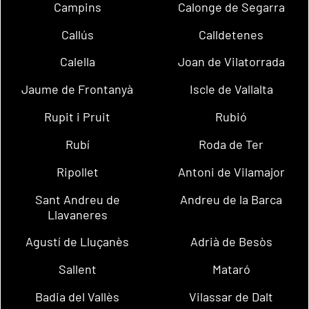
Campins
Calonge de Segarra
Callús
Calldetenes
Calella
Joan de Vilatorrada
Jaume de Frontanyà
Iscle de Vallalta
Rupit i Pruit
Rubió
Rubí
Roda de Ter
Ripollet
Antoni de Vilamajor
Sant Andreu de
Andreu de la Barca
Llavaneres
Agustí de Lluçanès
Adrià de Besòs
Sallent
Mataró
Badia del Vallès
Vilassar de Dalt