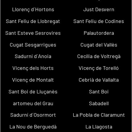
Llorenç d´Hortons
Just Desvern
Sant Feliu de Llobregat
Sant Feliu de Codines
Sant Esteve Sesrovires
Palautordera
Cugat Sesgarrigues
Cugat del Vallès
Sadurní d´Anoia
Cecília de Voltregà
Vicenç dels Horts
Vicenç de Torelló
Vicenç de Montalt
Cebrià de Vallalta
Sant Boi de Lluçanès
Sant Boi
artomeu del Grau
Sabadell
Sadurní d´Osormort
La Pobla de Claramunt
La Nou de Berguedà
La Llagosta