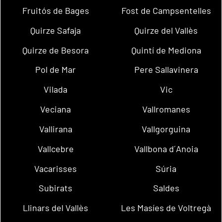
Fruitós de Bages
Fost de Campsentelles
Quirze Safaja
Quirze del Vallès
Quirze de Besora
Quintí de Mediona
Pol de Mar
Pere Sallavinera
Vilada
Vic
Veciana
Vallromanes
Vallirana
Vallgorguina
Vallcebre
Vallbona d´Anoia
Vacarisses
Súria
Subirats
Saldes
Llinars del Vallès
Les Masíes de Voltregà