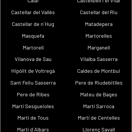
Calaf
Castellbell i el Vilar
Castellar del Vallès
Castellar del Riu
Castellar de n´Hug
Matadepera
Masquefa
Martorelles
Martorell
Marganell
Vilanova de Sau
Vilalba Sasserra
Hipòlit de Voltregà
Caldes de Montbui
Sant Feliu Sasserra
Pere de Riudebitlles
Pere de Ribes
Mateu de Bages
Martí Sesgueioles
Martí Sarroca
Martí de Tous
Martí de Centelles
Martí d´Albars
Llorenç Savall