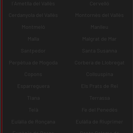
l´Ametlla del Vallès
Cervelló
Cerdanyola del Vallès
Montornès del Vallès
Montmeló
Manlleu
Malla
Malgrat de Mar
Santpedor
Santa Susanna
Perpètua de Mogoda
Corbera de Llobregat
Copons
Collsuspina
Esparreguera
Els Prats de Rei
Tiana
Terrassa
Teià
Fe del Penedès
Eulàlia de Ronçana
Eulàlia de Riuprimer