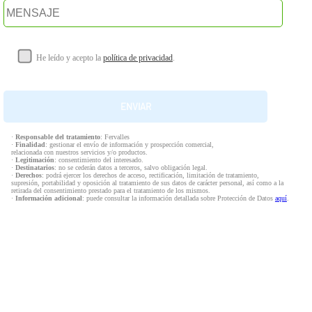
He leído y acepto la
política de privacidad
.
·
Responsable del tratamiento
: Fervalles
·
Finalidad
: gestionar el envío de información y prospección comercial,
relacionada con nuestros servicios y/o productos.
·
Legitimación
: consentimiento del interesado.
·
Destinatarios
: no se cederán datos a terceros, salvo obligación legal.
·
Derechos
: podrá ejercer los derechos de acceso, rectificación, limitación de tratamiento,
supresión, portabilidad y oposición al tratamiento de sus datos de carácter personal, así como a la
retirada del consentimiento prestado para el tratamiento de los mismos.
·
Información adicional
: puede consultar la información detallada sobre Protección de Datos
aquí
.