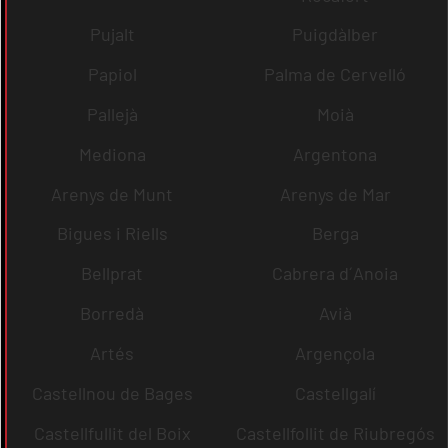
Pujalt
Puigdàlber
Papiol
Palma de Cervelló
Pallejà
Moià
Mediona
Argentona
Arenys de Munt
Arenys de Mar
Bigues i Riells
Berga
Bellprat
Cabrera d´Anoia
Borredà
Avià
Artés
Argençola
Castellnou de Bages
Castellgalí
Castellfullit del Boix
Castellfollit de Riubregós