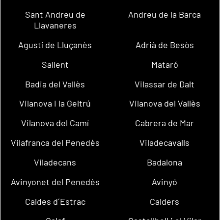
Sant Andreu de
Andreu de la Barca
Llavaneres
Agustí de Lluçanès
Adrià de Besòs
Sallent
Mataró
Badia del Vallès
Vilassar de Dalt
Vilanova i la Geltrú
Vilanova del Vallès
Vilanova del Camí
Cabrera de Mar
Vilafranca del Penedès
Viladecavalls
Viladecans
Badalona
Avinyonet del Penedès
Avinyó
Caldes d´Estrac
Calders