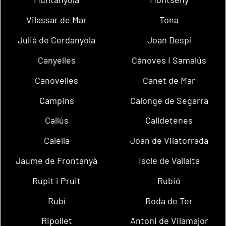
Vilassar de Mar
Tona
Julià de Cerdanyola
Joan Despí
Canyelles
Cànoves i Samalús
Canovelles
Canet de Mar
Campins
Calonge de Segarra
Callús
Calldetenes
Calella
Joan de Vilatorrada
Jaume de Frontanyà
Iscle de Vallalta
Rupit i Pruit
Rubió
Rubí
Roda de Ter
Ripollet
Antoni de Vilamajor