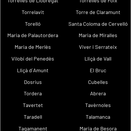
Torrelles de Llobregat
Torrelles de Foix
Torrelavit
Torre de Claramunt
Torelló
Santa Coloma de Cervelló
Maria de Palautordera
Maria de Miralles
Maria de Merlès
Viver i Serrateix
Vilobí del Penedès
Lliçà de Vall
Lliçà d´Amunt
El Bruc
Dosrius
Cubelles
Tordera
Abrera
Tavertet
Tavèrnoles
Taradell
Talamanca
Tagamanent
Maria de Besora