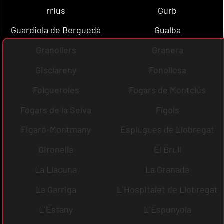
rrius
Gurb
Guardiola de Berguedà
Gualba
Granollers
Granera
Gisclareny
Fonollosa
Folgueroles
Fogars de Montclús
Fogars de la Selva
Fígols
Figaró-Montmany
Esplugues de Llobregat
Gironella
El Brull
La Llacuna
La Granada
La Garriga
L´Hospitalet de Llobregat
L´Estany
L´Espunyola