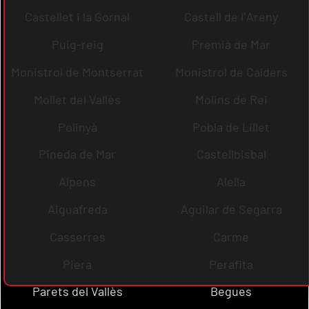
Castellet i la Gornal
Castell de l´Areny
Puig-reig
Premià de Mar
Monistrol de Montserrat
Monistrol de Calders
Mollet del Vallès
Molins de Rei
Polinyà
Pobla de Lillet
Pineda de Mar
Castellbisbal
Alpens
Alella
Aiguafreda
Aguilar de Segarra
Casserres
Carme
Piera
Perafita
Parets del Vallès
Begues