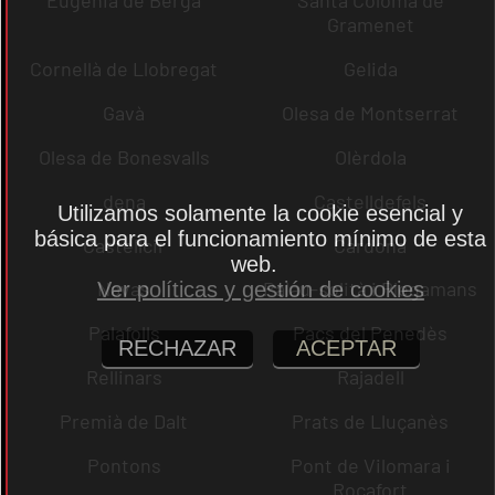
Eugènia de Berga
Santa Coloma de
Gramenet
Cornellà de Llobregat
Gelida
Gavà
Olesa de Montserrat
Olesa de Bonesvalls
Olèrdola
dena
Castelldefels
Utilizamos solamente la cookie esencial y
básica para el funcionamiento mínimo de esta
Castellcir
Cardona
web.
Navas
Palau-solità i Plegamans
Ver políticas y gestión de cookies
Palafolls
Pacs del Penedès
RECHAZAR
ACEPTAR
Rellinars
Rajadell
Premià de Dalt
Prats de Lluçanès
Pontons
Pont de Vilomara i
Rocafort