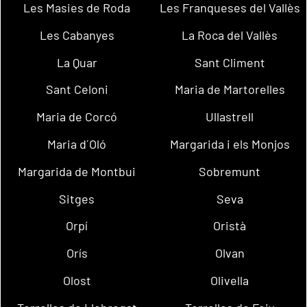
Les Masies de Roda
Les Franqueses del Vallès
Les Cabanyes
La Roca del Vallès
La Quar
Sant Climent
Sant Celoni
Maria de Martorelles
Maria de Corcó
Ullastrell
Maria d´Oló
Margarida i els Monjos
Margarida de Montbui
Sobremunt
Sitges
Seva
Orpí
Oristà
Orís
Olvan
Olost
Olivella