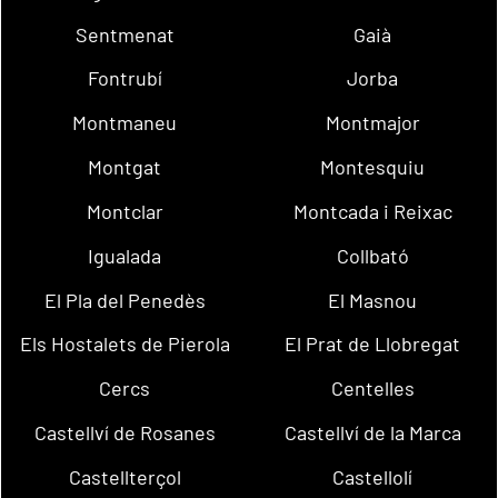
Sentmenat
Gaià
Fontrubí
Jorba
Montmaneu
Montmajor
Montgat
Montesquiu
Montclar
Montcada i Reixac
Igualada
Collbató
El Pla del Penedès
El Masnou
Els Hostalets de Pierola
El Prat de Llobregat
Cercs
Centelles
Castellví de Rosanes
Castellví de la Marca
Castellterçol
Castellolí