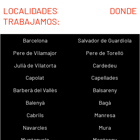
LOCALIDADES DONDE
TRABAJAMOS:
Barcelona
Salvador de Guardiola
Pere de Vilamajor
Pere de Torelló
Julià de Vilatorta
Cardedeu
Capolat
Capellades
Barberà del Vallès
Balsareny
Balenyà
Bagà
Cabrils
Manresa
Navarcles
Mura
Muntanyola
Montseny