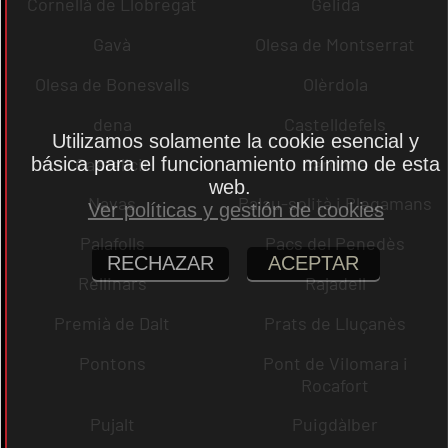
Cornellà de Llobregat
Gelida
Gavà
Olesa de Montserrat
Olesa de Bonesvalls
Olèrdola
dena
Castelldefels
Utilizamos solamente la cookie esencial y
Castellcir
Cardona
básica para el funcionamiento mínimo de esta
web.
Navas
Palau-solità i Plegamans
Ver políticas y gestión de cookies
Palafolls
Pacs del Penedès
RECHAZAR
ACEPTAR
Rellinars
Rajadell
Premià de Dalt
Prats de Lluçanès
Pontons
Pont de Vilomara i
Rocafort
Pujalt
Puigdàlber