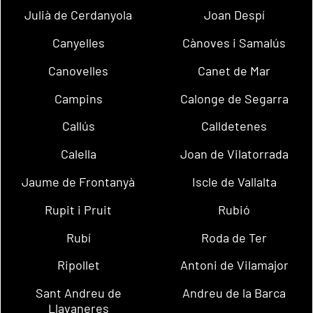
Julià de Cerdanyola
Joan Despí
Canyelles
Cànoves i Samalús
Canovelles
Canet de Mar
Campins
Calonge de Segarra
Callús
Calldetenes
Calella
Joan de Vilatorrada
Jaume de Frontanyà
Iscle de Vallalta
Rupit i Pruit
Rubió
Rubí
Roda de Ter
Ripollet
Antoni de Vilamajor
Sant Andreu de
Andreu de la Barca
Llavaneres