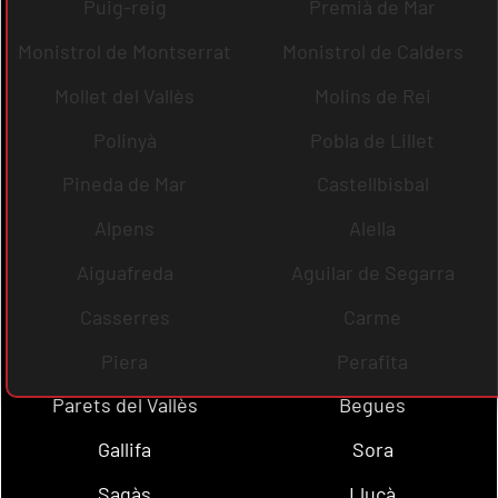
Puig-reig
Premià de Mar
Monistrol de Montserrat
Monistrol de Calders
Mollet del Vallès
Molins de Rei
Polinyà
Pobla de Lillet
Pineda de Mar
Castellbisbal
Alpens
Alella
Aiguafreda
Aguilar de Segarra
Casserres
Carme
Piera
Perafita
Parets del Vallès
Begues
Gallifa
Sora
Sagàs
Lluçà