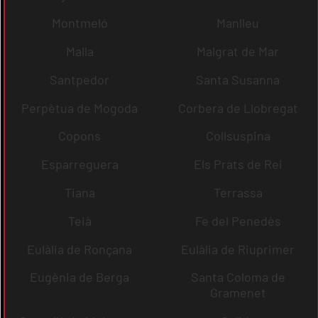
Montmeló
Manlleu
Malla
Malgrat de Mar
Santpedor
Santa Susanna
Perpètua de Mogoda
Corbera de Llobregat
Copons
Collsuspina
Esparreguera
Els Prats de Rei
Tiana
Terrassa
Teià
Fe del Penedès
Eulàlia de Ronçana
Eulàlia de Riuprimer
Eugènia de Berga
Santa Coloma de
Gramenet