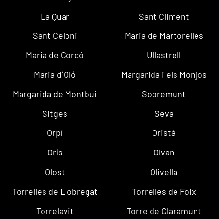
La Quar
Sant Climent
Sant Celoni
Maria de Martorelles
Maria de Corcó
Ullastrell
Maria d´Oló
Margarida i els Monjos
Margarida de Montbui
Sobremunt
Sitges
Seva
Orpí
Oristà
Orís
Olvan
Olost
Olivella
Torrelles de Llobregat
Torrelles de Foix
Torrelavit
Torre de Claramunt