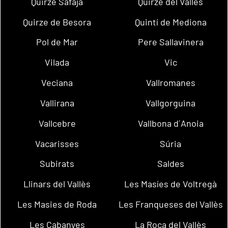
Quirze Safaja
Quirze del Vallès
Quirze de Besora
Quintí de Mediona
Pol de Mar
Pere Sallavinera
Vilada
Vic
Veciana
Vallromanes
Vallirana
Vallgorguina
Vallcebre
Vallbona d´Anoia
Vacarisses
Súria
Subirats
Saldes
Llinars del Vallès
Les Masíes de Voltregà
Les Masies de Roda
Les Franqueses del Vallès
Les Cabanyes
La Roca del Vallès