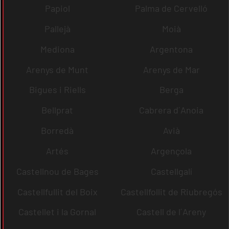
Papiol
Palma de Cervelló
Pallejà
Moià
Mediona
Argentona
Arenys de Munt
Arenys de Mar
Bigues i Riells
Berga
Bellprat
Cabrera d´Anoia
Borredà
Avià
Artés
Argençola
Castellnou de Bages
Castellgalí
Castellfullit del Boix
Castellfollit de Riubregós
Castellet i la Gornal
Castell de l´Areny