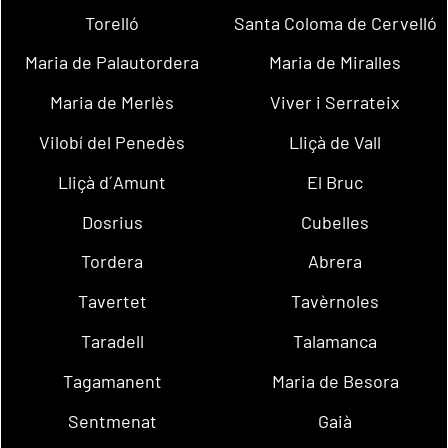
Torelló
Santa Coloma de Cervelló
Maria de Palautordera
Maria de Miralles
Maria de Merlès
Viver i Serrateix
Vilobí del Penedès
Lliçà de Vall
Lliçà d´Amunt
El Bruc
Dosrius
Cubelles
Tordera
Abrera
Tavertet
Tavèrnoles
Taradell
Talamanca
Tagamanent
Maria de Besora
Sentmenat
Gaià