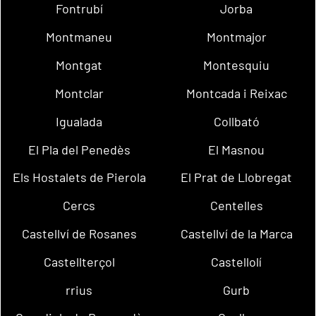
Fontrubí
Jorba
Montmaneu
Montmajor
Montgat
Montesquiu
Montclar
Montcada i Reixac
Igualada
Collbató
El Pla del Penedès
El Masnou
Els Hostalets de Pierola
El Prat de Llobregat
Cercs
Centelles
Castellví de Rosanes
Castellví de la Marca
Castellterçol
Castellolí
rrius
Gurb