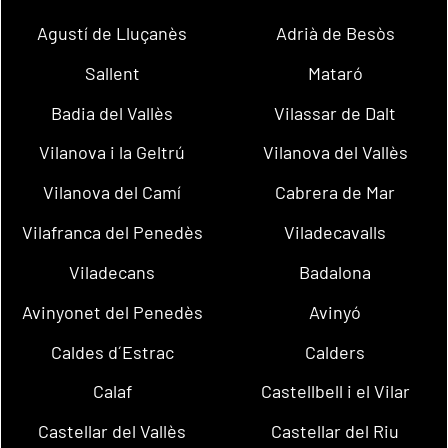
Agustí de Lluçanès
Adrià de Besòs
Sallent
Mataró
Badia del Vallès
Vilassar de Dalt
Vilanova i la Geltrú
Vilanova del Vallès
Vilanova del Camí
Cabrera de Mar
Vilafranca del Penedès
Viladecavalls
Viladecans
Badalona
Avinyonet del Penedès
Avinyó
Caldes d´Estrac
Calders
Calaf
Castellbell i el Vilar
Castellar del Vallès
Castellar del Riu