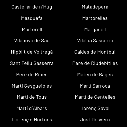
Castellar de n´Hug
Matadepera
Masquefa
Martorelles
Martorell
Marganell
Vilanova de Sau
Vilalba Sasserra
Hipòlit de Voltregà
Caldes de Montbui
Sant Feliu Sasserra
Pere de Riudebitlles
Pere de Ribes
Mateu de Bages
Martí Sesgueioles
Martí Sarroca
Martí de Tous
Martí de Centelles
Martí d´Albars
Llorenç Savall
Llorenç d´Hortons
Just Desvern