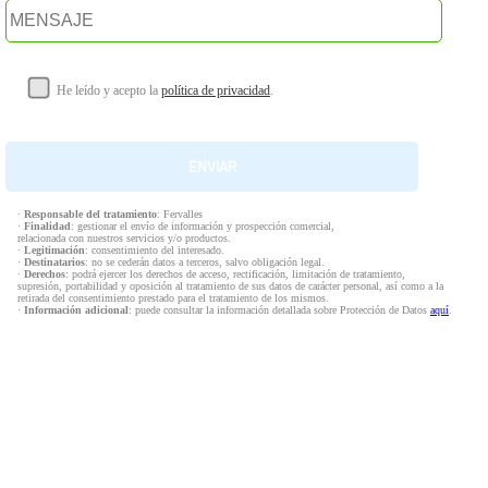
He leído y acepto la
política de privacidad
.
·
Responsable del tratamiento
: Fervalles
·
Finalidad
: gestionar el envío de información y prospección comercial,
relacionada con nuestros servicios y/o productos.
·
Legitimación
: consentimiento del interesado.
·
Destinatarios
: no se cederán datos a terceros, salvo obligación legal.
·
Derechos
: podrá ejercer los derechos de acceso, rectificación, limitación de tratamiento,
supresión, portabilidad y oposición al tratamiento de sus datos de carácter personal, así como a la
retirada del consentimiento prestado para el tratamiento de los mismos.
·
Información adicional
: puede consultar la información detallada sobre Protección de Datos
aquí
.