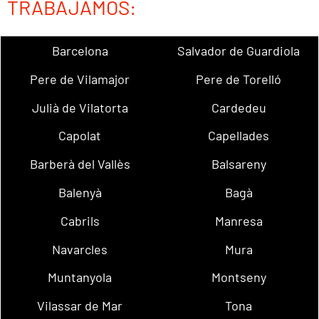
TRABAJAMOS:
Barcelona
Salvador de Guardiola
Pere de Vilamajor
Pere de Torelló
Julià de Vilatorta
Cardedeu
Capolat
Capellades
Barberà del Vallès
Balsareny
Balenyà
Bagà
Cabrils
Manresa
Navarcles
Mura
Muntanyola
Montseny
Vilassar de Mar
Tona