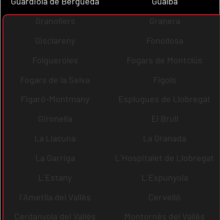
Guardiola de Berguedà
Gualba
Granollers
Granera
Gisclareny
Fonollosa
Folgueroles
Fogars de Montclús
Fogars de la Selva
Fígols
Figaró-Montmany
Esplugues de Llobregat
Gironella
El Brull
La Llacuna
La Granada
La Garriga
L´Hospitalet de Llobregat
L´Estany
L´Espunyola
l´Ametlla del Vallès
Cervelló
Cerdanyola del Vallès
Montornès del Vallès