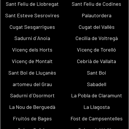
Sant Feliu de Llobregat
Sant Feliu de Codines
Sant Esteve Sesrovires
Palautordera
Cugat Sesgarrigues
Cugat del Vallès
Sadurní d´Anoia
Cecília de Voltregà
Vicenç dels Horts
Vicenç de Torelló
Vicenç de Montalt
Cebrià de Vallalta
Sant Boi de Lluçanès
Sant Boi
artomeu del Grau
Sabadell
Sadurní d´Osormort
La Pobla de Claramunt
La Nou de Berguedà
La Llagosta
Fruitós de Bages
Fost de Campsentelles