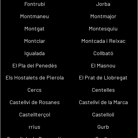
Fontrubí
Jorba
Montmaneu
Montmajor
Montgat
Montesquiu
Montclar
Montcada i Reixac
Igualada
Collbató
El Pla del Penedès
El Masnou
Els Hostalets de Pierola
El Prat de Llobregat
Cercs
Centelles
Castellví de Rosanes
Castellví de la Marca
Castellterçol
Castellolí
rrius
Gurb