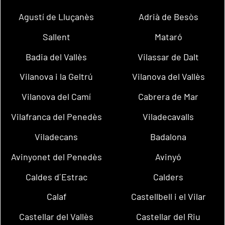
Agustí de Lluçanès
Adrià de Besòs
Sallent
Mataró
Badia del Vallès
Vilassar de Dalt
Vilanova i la Geltrú
Vilanova del Vallès
Vilanova del Camí
Cabrera de Mar
Vilafranca del Penedès
Viladecavalls
Viladecans
Badalona
Avinyonet del Penedès
Avinyó
Caldes d´Estrac
Calders
Calaf
Castellbell i el Vilar
Castellar del Vallès
Castellar del Riu