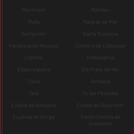
Montmeló
Manlleu
Malla
Malgrat de Mar
Santpedor
Santa Susanna
Perpètua de Mogoda
Corbera de Llobregat
Copons
Collsuspina
Esparreguera
Els Prats de Rei
Tiana
Terrassa
Teià
Fe del Penedès
Eulàlia de Ronçana
Eulàlia de Riuprimer
Eugènia de Berga
Santa Coloma de
Gramenet