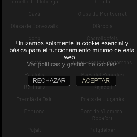
Cornellà de Llobregat
Gelida
Gavà
Olesa de Montserrat
Olesa de Bonesvalls
Olèrdola
dena
Castelldefels
Utilizamos solamente la cookie esencial y
Castellcir
Cardona
básica para el funcionamiento mínimo de esta
web.
Navas
Palau-solità i Plegamans
Ver políticas y gestión de cookies
Palafolls
Pacs del Penedès
RECHAZAR
ACEPTAR
Rellinars
Rajadell
Premià de Dalt
Prats de Lluçanès
Pontons
Pont de Vilomara i
Rocafort
Pujalt
Puigdàlber