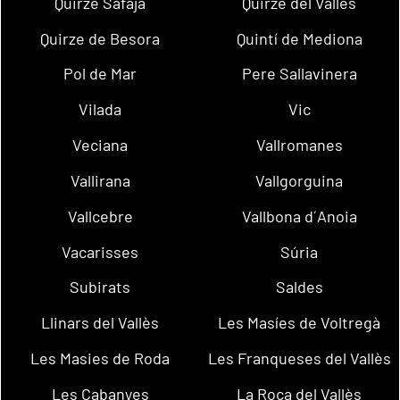
Quirze Safaja
Quirze del Vallès
Quirze de Besora
Quintí de Mediona
Pol de Mar
Pere Sallavinera
Vilada
Vic
Veciana
Vallromanes
Vallirana
Vallgorguina
Vallcebre
Vallbona d´Anoia
Vacarisses
Súria
Subirats
Saldes
Llinars del Vallès
Les Masíes de Voltregà
Les Masies de Roda
Les Franqueses del Vallès
Les Cabanyes
La Roca del Vallès