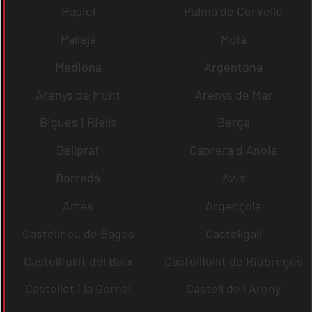
Papiol
Palma de Cervelló
Pallejà
Moià
Mediona
Argentona
Arenys de Munt
Arenys de Mar
Bigues i Riells
Berga
Bellprat
Cabrera d´Anoia
Borredà
Avià
Artés
Argençola
Castellnou de Bages
Castellgalí
Castellfullit del Boix
Castellfollit de Riubregós
Castellet i la Gornal
Castell de l´Areny