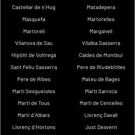
Castellar de n´Hug
Matadepera
Masquefa
Martorelles
Martorell
Marganell
Vilanova de Sau
Vilalba Sasserra
Hipòlit de Voltregà
Caldes de Montbui
Sant Feliu Sasserra
Pere de Riudebitlles
Pere de Ribes
Mateu de Bages
Martí Sesgueioles
Martí Sarroca
Martí de Tous
Martí de Centelles
Martí d´Albars
Llorenç Savall
Llorenç d´Hortons
Just Desvern