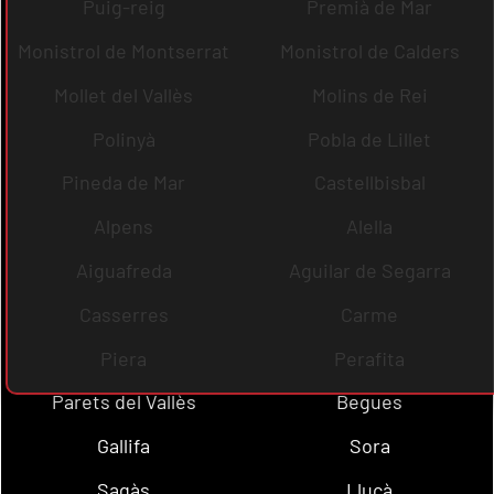
Puig-reig
Premià de Mar
Monistrol de Montserrat
Monistrol de Calders
Mollet del Vallès
Molins de Rei
Polinyà
Pobla de Lillet
Pineda de Mar
Castellbisbal
Alpens
Alella
Aiguafreda
Aguilar de Segarra
Casserres
Carme
Piera
Perafita
Parets del Vallès
Begues
Gallifa
Sora
Sagàs
Lluçà