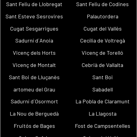
Sant Feliu de Llobregat
Sant Feliu de Codines
Sant Esteve Sesrovires
Palautordera
Cugat Sesgarrigues
Cugat del Vallès
Sadurní d´Anoia
Cecília de Voltregà
Vicenç dels Horts
Vicenç de Torelló
Vicenç de Montalt
Cebrià de Vallalta
Sant Boi de Lluçanès
Sant Boi
artomeu del Grau
Sabadell
Sadurní d´Osormort
La Pobla de Claramunt
La Nou de Berguedà
La Llagosta
Fruitós de Bages
Fost de Campsentelles