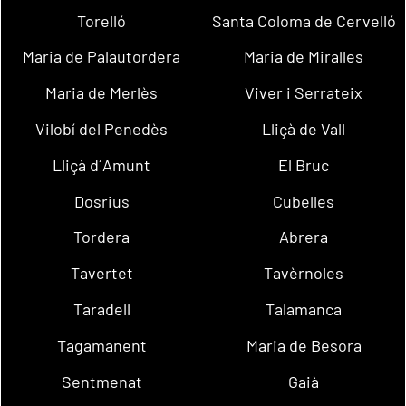
Torelló
Santa Coloma de Cervelló
Maria de Palautordera
Maria de Miralles
Maria de Merlès
Viver i Serrateix
Vilobí del Penedès
Lliçà de Vall
Lliçà d´Amunt
El Bruc
Dosrius
Cubelles
Tordera
Abrera
Tavertet
Tavèrnoles
Taradell
Talamanca
Tagamanent
Maria de Besora
Sentmenat
Gaià