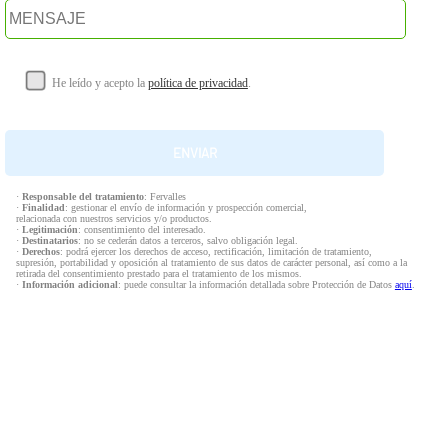
He leído y acepto la
política de privacidad
.
·
Responsable del tratamiento
: Fervalles
·
Finalidad
: gestionar el envío de información y prospección comercial,
relacionada con nuestros servicios y/o productos.
·
Legitimación
: consentimiento del interesado.
·
Destinatarios
: no se cederán datos a terceros, salvo obligación legal.
·
Derechos
: podrá ejercer los derechos de acceso, rectificación, limitación de tratamiento,
supresión, portabilidad y oposición al tratamiento de sus datos de carácter personal, así como a la
retirada del consentimiento prestado para el tratamiento de los mismos.
·
Información adicional
: puede consultar la información detallada sobre Protección de Datos
aquí
.