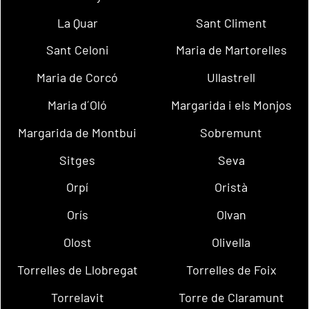
La Quar
Sant Climent
Sant Celoni
Maria de Martorelles
Maria de Corcó
Ullastrell
Maria d´Oló
Margarida i els Monjos
Margarida de Montbui
Sobremunt
Sitges
Seva
Orpí
Oristà
Orís
Olvan
Olost
Olivella
Torrelles de Llobregat
Torrelles de Foix
Torrelavit
Torre de Claramunt