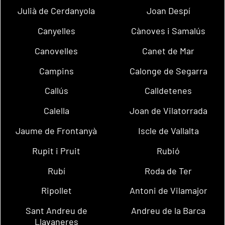
Julià de Cerdanyola
Joan Despí
Canyelles
Cànoves i Samalús
Canovelles
Canet de Mar
Campins
Calonge de Segarra
Callús
Calldetenes
Calella
Joan de Vilatorrada
Jaume de Frontanyà
Iscle de Vallalta
Rupit i Pruit
Rubió
Rubí
Roda de Ter
Ripollet
Antoni de Vilamajor
Sant Andreu de
Andreu de la Barca
Llavaneres