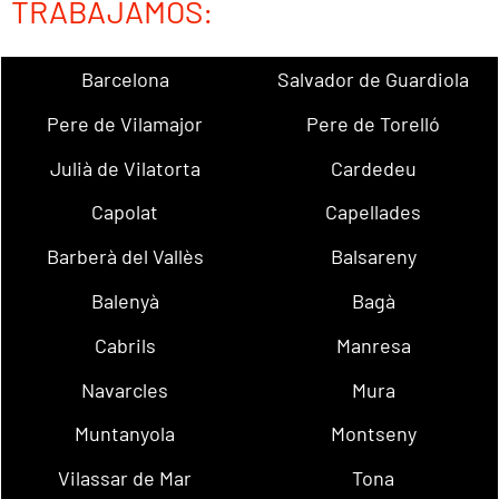
TRABAJAMOS:
Barcelona
Salvador de Guardiola
Pere de Vilamajor
Pere de Torelló
Julià de Vilatorta
Cardedeu
Capolat
Capellades
Barberà del Vallès
Balsareny
Balenyà
Bagà
Cabrils
Manresa
Navarcles
Mura
Muntanyola
Montseny
Vilassar de Mar
Tona