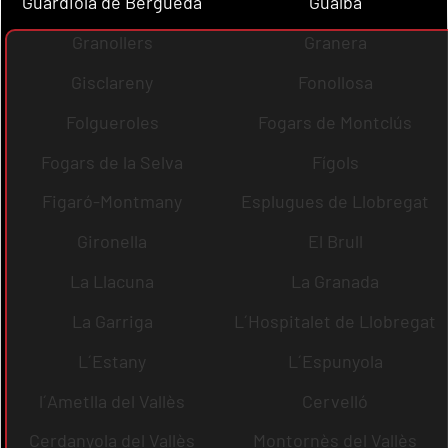
Guardiola de Berguedà
Gualba
Granollers
Granera
Gisclareny
Fonollosa
Folgueroles
Fogars de Montclús
Fogars de la Selva
Fígols
Figaró-Montmany
Esplugues de Llobregat
Gironella
El Brull
La Llacuna
La Granada
La Garriga
L´Hospitalet de Llobregat
L´Estany
L´Espunyola
l´Ametlla del Vallès
Cervelló
Cerdanyola del Vallès
Montornès del Vallès