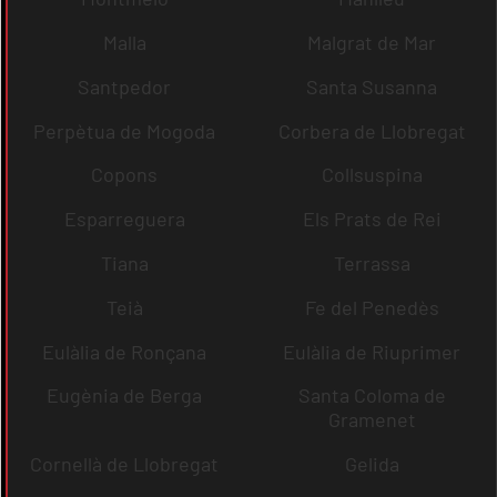
Malla
Malgrat de Mar
Santpedor
Santa Susanna
Perpètua de Mogoda
Corbera de Llobregat
Copons
Collsuspina
Esparreguera
Els Prats de Rei
Tiana
Terrassa
Teià
Fe del Penedès
Eulàlia de Ronçana
Eulàlia de Riuprimer
Eugènia de Berga
Santa Coloma de
Gramenet
Cornellà de Llobregat
Gelida