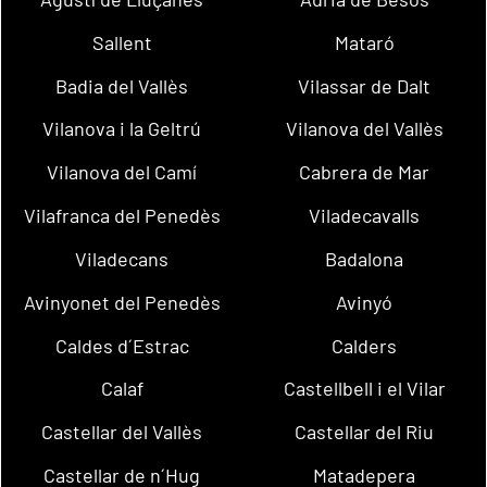
Sallent
Mataró
Badia del Vallès
Vilassar de Dalt
Vilanova i la Geltrú
Vilanova del Vallès
Vilanova del Camí
Cabrera de Mar
Vilafranca del Penedès
Viladecavalls
Viladecans
Badalona
Avinyonet del Penedès
Avinyó
Caldes d´Estrac
Calders
Calaf
Castellbell i el Vilar
Castellar del Vallès
Castellar del Riu
Castellar de n´Hug
Matadepera