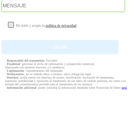
He leído y acepto la
política de privacidad
.
·
Responsable del tratamiento
: Fervalles
·
Finalidad
: gestionar el envío de información y prospección comercial,
relacionada con nuestros servicios y/o productos.
·
Legitimación
: consentimiento del interesado.
·
Destinatarios
: no se cederán datos a terceros, salvo obligación legal.
·
Derechos
: podrá ejercer los derechos de acceso, rectificación, limitación de tratamiento,
supresión, portabilidad y oposición al tratamiento de sus datos de carácter personal, así como a la
retirada del consentimiento prestado para el tratamiento de los mismos.
·
Información adicional
: puede consultar la información detallada sobre Protección de Datos
aquí
.