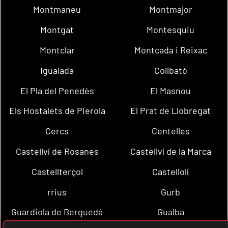
Montmaneu
Montmajor
Montgat
Montesquiu
Montclar
Montcada i Reixac
Igualada
Collbató
El Pla del Penedès
El Masnou
Els Hostalets de Pierola
El Prat de Llobregat
Cercs
Centelles
Castellví de Rosanes
Castellví de la Marca
Castellterçol
Castellolí
rrius
Gurb
Guardiola de Berguedà
Gualba