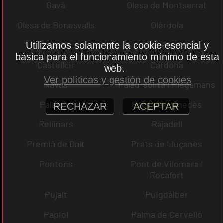
Gavà
Olesa de Montserrat
Olesa de Bonesvalls
Olèrdola
dena
Castelldefels
Utilizamos solamente la cookie esencial y
básica para el funcionamiento mínimo de esta
Castellcir
Cardona
web.
Ver políticas y gestión de cookies
Navas
Palau-solità i Plegamans
Palafolls
Pacs del Penedès
RECHAZAR
ACEPTAR
Rellinars
Rajadell
Premià de Dalt
Prats de Lluçanès
Pontons
Pont de Vilomara i
Rocafort
Pujalt
Puigdàlber
Papiol
Palma de Cervelló