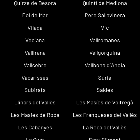
Quirze de Besora
Quintí de Mediona
Pol de Mar
Pere Sallavinera
Vilada
Vic
Veciana
Vallromanes
Vallirana
Vallgorguina
Vallcebre
Vallbona d´Anoia
Vacarisses
Súria
Subirats
Saldes
Llinars del Vallès
Les Masíes de Voltregà
Les Masies de Roda
Les Franqueses del Vallès
Les Cabanyes
La Roca del Vallès
La Quar
Sant Climent