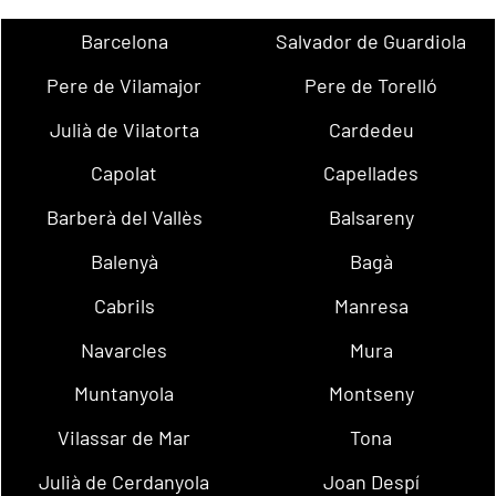
Barcelona
Salvador de Guardiola
Pere de Vilamajor
Pere de Torelló
Julià de Vilatorta
Cardedeu
Capolat
Capellades
Barberà del Vallès
Balsareny
Balenyà
Bagà
Cabrils
Manresa
Navarcles
Mura
Muntanyola
Montseny
Vilassar de Mar
Tona
Julià de Cerdanyola
Joan Despí