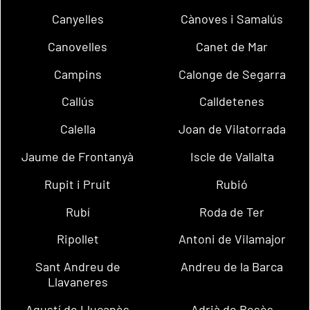
Canyelles
Cànoves i Samalús
Canovelles
Canet de Mar
Campins
Calonge de Segarra
Callús
Calldetenes
Calella
Joan de Vilatorrada
Jaume de Frontanyà
Iscle de Vallalta
Rupit i Pruit
Rubió
Rubí
Roda de Ter
Ripollet
Antoni de Vilamajor
Sant Andreu de
Andreu de la Barca
Llavaneres
Agustí de Lluçanès
Adrià de Besòs