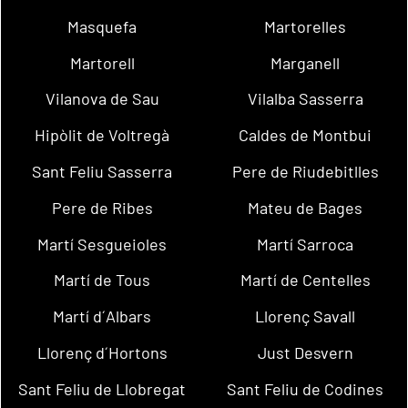
Masquefa
Martorelles
Martorell
Marganell
Vilanova de Sau
Vilalba Sasserra
Hipòlit de Voltregà
Caldes de Montbui
Sant Feliu Sasserra
Pere de Riudebitlles
Pere de Ribes
Mateu de Bages
Martí Sesgueioles
Martí Sarroca
Martí de Tous
Martí de Centelles
Martí d´Albars
Llorenç Savall
Llorenç d´Hortons
Just Desvern
Sant Feliu de Llobregat
Sant Feliu de Codines