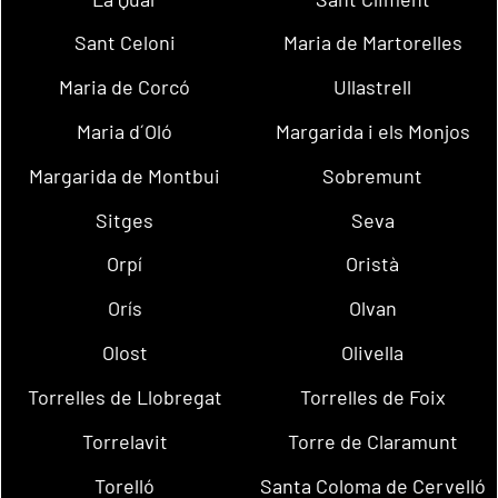
Sant Celoni
Maria de Martorelles
Maria de Corcó
Ullastrell
Maria d´Oló
Margarida i els Monjos
Margarida de Montbui
Sobremunt
Sitges
Seva
Orpí
Oristà
Orís
Olvan
Olost
Olivella
Torrelles de Llobregat
Torrelles de Foix
Torrelavit
Torre de Claramunt
Torelló
Santa Coloma de Cervelló