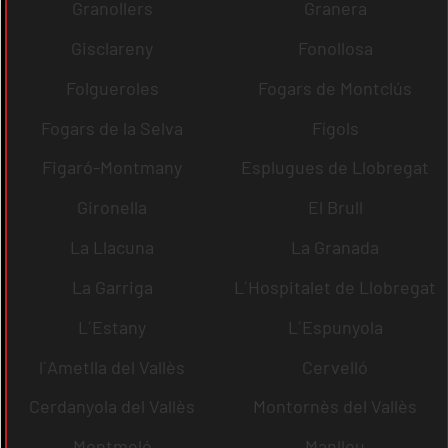
Granollers
Granera
Gisclareny
Fonollosa
Folgueroles
Fogars de Montclús
Fogars de la Selva
Fígols
Figaró-Montmany
Esplugues de Llobregat
Gironella
El Brull
La Llacuna
La Granada
La Garriga
L´Hospitalet de Llobregat
L´Estany
L´Espunyola
l´Ametlla del Vallès
Cervelló
Cerdanyola del Vallès
Montornès del Vallès
Montmeló
Manlleu