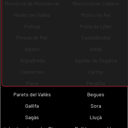
Monistrol de Montserrat
Monistrol de Calders
Mollet del Vallès
Molins de Rei
Polinyà
Pobla de Lillet
Pineda de Mar
Castellbisbal
Alpens
Alella
Aiguafreda
Aguilar de Segarra
Casserres
Carme
Piera
Perafita
Parets del Vallès
Begues
Gallifa
Sora
Sagàs
Lluçà