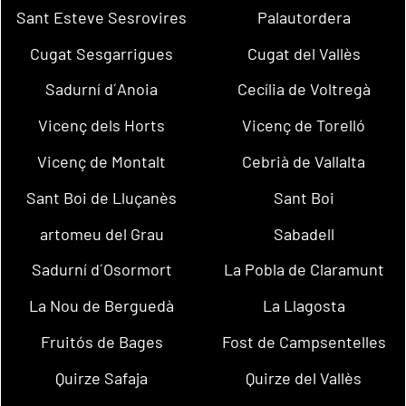
Sant Esteve Sesrovires
Palautordera
Cugat Sesgarrigues
Cugat del Vallès
Sadurní d´Anoia
Cecília de Voltregà
Vicenç dels Horts
Vicenç de Torelló
Vicenç de Montalt
Cebrià de Vallalta
Sant Boi de Lluçanès
Sant Boi
artomeu del Grau
Sabadell
Sadurní d´Osormort
La Pobla de Claramunt
La Nou de Berguedà
La Llagosta
Fruitós de Bages
Fost de Campsentelles
Quirze Safaja
Quirze del Vallès