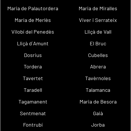
Maria de Palautordera
Maria de Miralles
Maria de Merlès
Viver i Serrateix
Vilobí del Penedès
Lliçà de Vall
Lliçà d´Amunt
El Bruc
Dosrius
Cubelles
Tordera
Abrera
Tavertet
Tavèrnoles
Taradell
Talamanca
Tagamanent
Maria de Besora
Sentmenat
Gaià
Fontrubí
Jorba