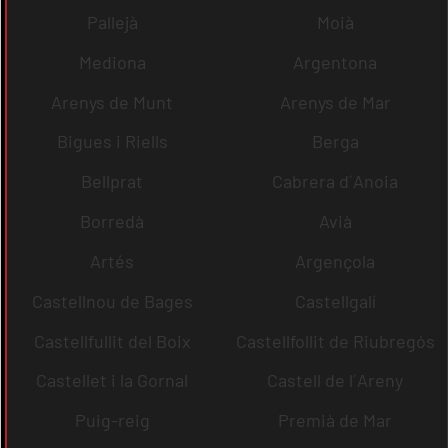
Pallejà
Moià
Mediona
Argentona
Arenys de Munt
Arenys de Mar
Bigues i Riells
Berga
Bellprat
Cabrera d´Anoia
Borredà
Avià
Artés
Argençola
Castellnou de Bages
Castellgalí
Castellfullit del Boix
Castellfollit de Riubregós
Castellet i la Gornal
Castell de l´Areny
Puig-reig
Premià de Mar