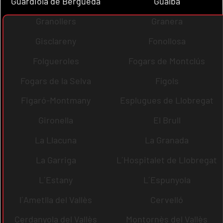
Guardiola de Berguedà
Gualba
Granollers
Granera
Gisclareny
Fonollosa
Folgueroles
Fogars de Montclús
Fogars de la Selva
Fígols
Figaró-Montmany
Esplugues de Llobregat
Gironella
El Brull
La Llacuna
La Granada
La Garriga
L´Hospitalet de Llobregat
L´Estany
L´Espunyola
l´Ametlla del Vallès
Cervelló
Cerdanyola del Vallès
Montornès del Vallès