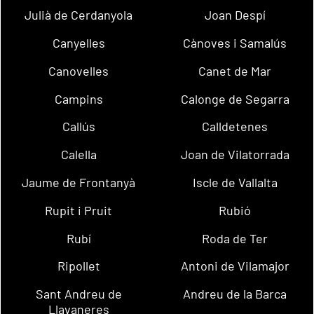
Julià de Cerdanyola
Joan Despí
Canyelles
Cànoves i Samalús
Canovelles
Canet de Mar
Campins
Calonge de Segarra
Callús
Calldetenes
Calella
Joan de Vilatorrada
Jaume de Frontanyà
Iscle de Vallalta
Rupit i Pruit
Rubió
Rubí
Roda de Ter
Ripollet
Antoni de Vilamajor
Sant Andreu de
Andreu de la Barca
Llavaneres