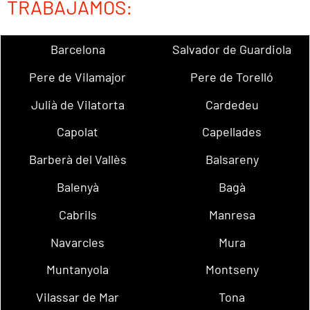
TRABAJAMOS:
Barcelona
Salvador de Guardiola
Pere de Vilamajor
Pere de Torelló
Julià de Vilatorta
Cardedeu
Capolat
Capellades
Barberà del Vallès
Balsareny
Balenyà
Bagà
Cabrils
Manresa
Navarcles
Mura
Muntanyola
Montseny
Vilassar de Mar
Tona