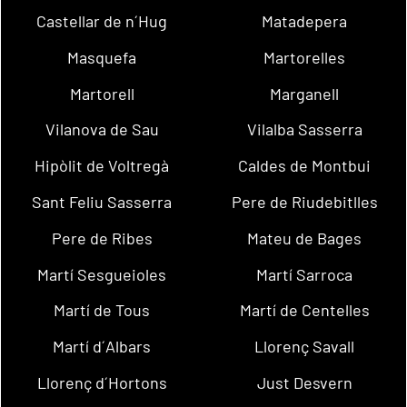
Castellar de n´Hug
Matadepera
Masquefa
Martorelles
Martorell
Marganell
Vilanova de Sau
Vilalba Sasserra
Hipòlit de Voltregà
Caldes de Montbui
Sant Feliu Sasserra
Pere de Riudebitlles
Pere de Ribes
Mateu de Bages
Martí Sesgueioles
Martí Sarroca
Martí de Tous
Martí de Centelles
Martí d´Albars
Llorenç Savall
Llorenç d´Hortons
Just Desvern