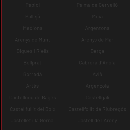
Papiol
Palma de Cervelló
Pallejà
Moià
Mediona
Argentona
Arenys de Munt
Arenys de Mar
Bigues i Riells
Berga
Bellprat
Cabrera d´Anoia
Borredà
Avià
Artés
Argençola
Castellnou de Bages
Castellgalí
Castellfullit del Boix
Castellfollit de Riubregós
Castellet i la Gornal
Castell de l´Areny