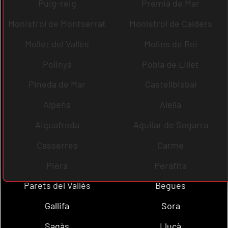
Puig-reig
Premià de Mar
Monistrol de Montserrat
Monistrol de Calders
Mollet del Vallès
Molins de Rei
Polinyà
Pobla de Lillet
Pineda de Mar
Castellbisbal
Alpens
Alella
Aiguafreda
Aguilar de Segarra
Casserres
Carme
Piera
Perafita
Parets del Vallès
Begues
Gallifa
Sora
Sagàs
Lluçà