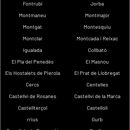
Fontrubí
Jorba
Montmaneu
Montmajor
Montgat
Montesquiu
Montclar
Montcada i Reixac
Igualada
Collbató
El Pla del Penedès
El Masnou
Els Hostalets de Pierola
El Prat de Llobregat
Cercs
Centelles
Castellví de Rosanes
Castellví de la Marca
Castellterçol
Castellolí
rrius
Gurb