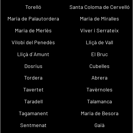
Torelló
Santa Coloma de Cervelló
Maria de Palautordera
Maria de Miralles
Maria de Merlès
Viver i Serrateix
Vilobí del Penedès
Lliçà de Vall
Lliçà d´Amunt
El Bruc
Dosrius
Cubelles
Tordera
Abrera
Tavertet
Tavèrnoles
Taradell
Talamanca
Tagamanent
Maria de Besora
Sentmenat
Gaià