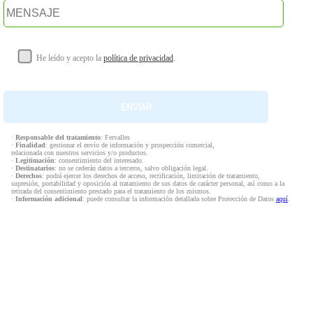
He leído y acepto la
política de privacidad
.
·
Responsable del tratamiento
: Fervalles
·
Finalidad
: gestionar el envío de información y prospección comercial,
relacionada con nuestros servicios y/o productos.
·
Legitimación
: consentimiento del interesado.
·
Destinatarios
: no se cederán datos a terceros, salvo obligación legal.
·
Derechos
: podrá ejercer los derechos de acceso, rectificación, limitación de tratamiento,
supresión, portabilidad y oposición al tratamiento de sus datos de carácter personal, así como a la
retirada del consentimiento prestado para el tratamiento de los mismos.
·
Información adicional
: puede consultar la información detallada sobre Protección de Datos
aquí
.