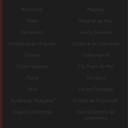
Montmeló
Manlleu
Malla
Malgrat de Mar
Santpedor
Santa Susanna
Perpètua de Mogoda
Corbera de Llobregat
Copons
Collsuspina
Esparreguera
Els Prats de Rei
Tiana
Terrassa
Teià
Fe del Penedès
Eulàlia de Ronçana
Eulàlia de Riuprimer
Eugènia de Berga
Santa Coloma de
Gramenet