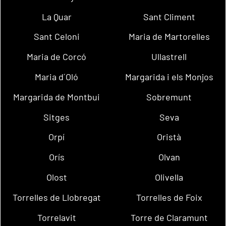
La Quar
Sant Climent
Sant Celoni
Maria de Martorelles
Maria de Corcó
Ullastrell
Maria d´Oló
Margarida i els Monjos
Margarida de Montbui
Sobremunt
Sitges
Seva
Orpí
Oristà
Orís
Olvan
Olost
Olivella
Torrelles de Llobregat
Torrelles de Foix
Torrelavit
Torre de Claramunt