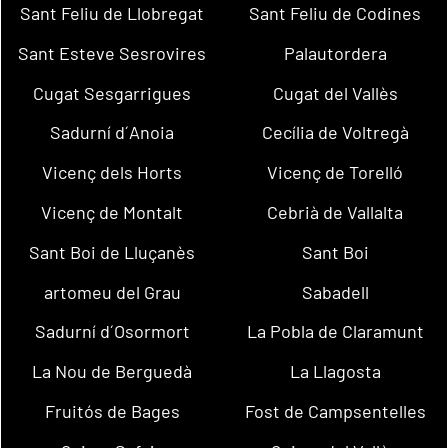
Sant Feliu de Llobregat
Sant Feliu de Codines
Sant Esteve Sesrovires
Palautordera
Cugat Sesgarrigues
Cugat del Vallès
Sadurní d´Anoia
Cecília de Voltregà
Vicenç dels Horts
Vicenç de Torelló
Vicenç de Montalt
Cebrià de Vallalta
Sant Boi de Lluçanès
Sant Boi
artomeu del Grau
Sabadell
Sadurní d´Osormort
La Pobla de Claramunt
La Nou de Berguedà
La Llagosta
Fruitós de Bages
Fost de Campsentelles