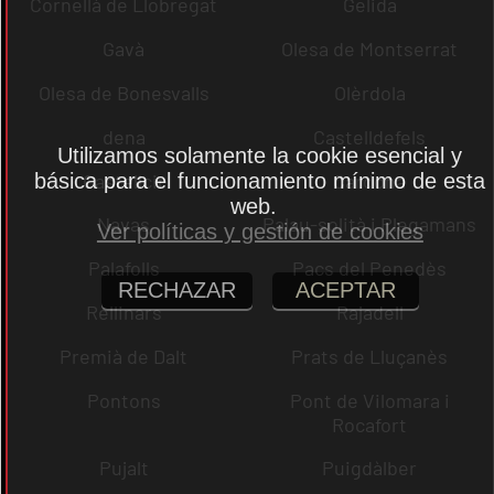
Cornellà de Llobregat
Gelida
Gavà
Olesa de Montserrat
Olesa de Bonesvalls
Olèrdola
dena
Castelldefels
Utilizamos solamente la cookie esencial y
Castellcir
Cardona
básica para el funcionamiento mínimo de esta
web.
Navas
Palau-solità i Plegamans
Ver políticas y gestión de cookies
Palafolls
Pacs del Penedès
RECHAZAR
ACEPTAR
Rellinars
Rajadell
Premià de Dalt
Prats de Lluçanès
Pontons
Pont de Vilomara i
Rocafort
Pujalt
Puigdàlber