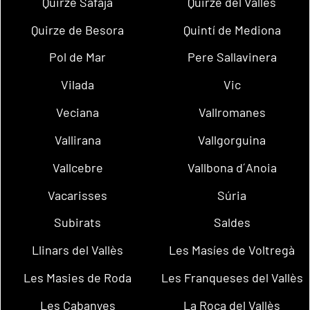
Quirze Safaja
Quirze del Vallès
Quirze de Besora
Quintí de Mediona
Pol de Mar
Pere Sallavinera
Vilada
Vic
Veciana
Vallromanes
Vallirana
Vallgorguina
Vallcebre
Vallbona d´Anoia
Vacarisses
Súria
Subirats
Saldes
Llinars del Vallès
Les Masíes de Voltregà
Les Masies de Roda
Les Franqueses del Vallès
Les Cabanyes
La Roca del Vallès