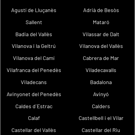
Agustí de Lluçanès
Adrià de Besòs
Sallent
Mataró
Badia del Vallès
Vilassar de Dalt
Vilanova i la Geltrú
Vilanova del Vallès
Vilanova del Camí
Cabrera de Mar
Vilafranca del Penedès
Viladecavalls
Viladecans
Badalona
Avinyonet del Penedès
Avinyó
Caldes d´Estrac
Calders
Calaf
Castellbell i el Vilar
Castellar del Vallès
Castellar del Riu