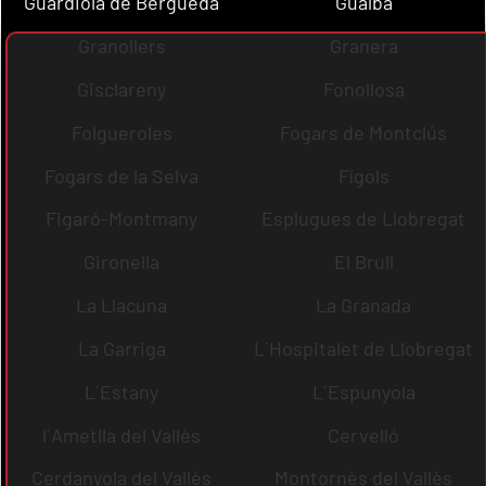
Guardiola de Berguedà
Gualba
Granollers
Granera
Gisclareny
Fonollosa
Folgueroles
Fogars de Montclús
Fogars de la Selva
Fígols
Figaró-Montmany
Esplugues de Llobregat
Gironella
El Brull
La Llacuna
La Granada
La Garriga
L´Hospitalet de Llobregat
L´Estany
L´Espunyola
l´Ametlla del Vallès
Cervelló
Cerdanyola del Vallès
Montornès del Vallès