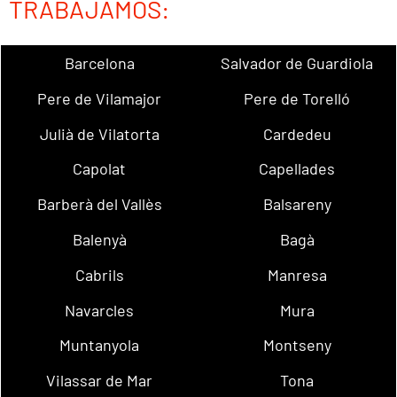
TRABAJAMOS:
Barcelona
Salvador de Guardiola
Pere de Vilamajor
Pere de Torelló
Julià de Vilatorta
Cardedeu
Capolat
Capellades
Barberà del Vallès
Balsareny
Balenyà
Bagà
Cabrils
Manresa
Navarcles
Mura
Muntanyola
Montseny
Vilassar de Mar
Tona