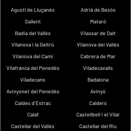
Agustí de Lluçanès
Adrià de Besòs
Sallent
Mataró
Badia del Vallès
Vilassar de Dalt
Vilanova i la Geltrú
Vilanova del Vallès
Vilanova del Camí
Cabrera de Mar
Vilafranca del Penedès
Viladecavalls
Viladecans
Badalona
Avinyonet del Penedès
Avinyó
Caldes d´Estrac
Calders
Calaf
Castellbell i el Vilar
Castellar del Vallès
Castellar del Riu