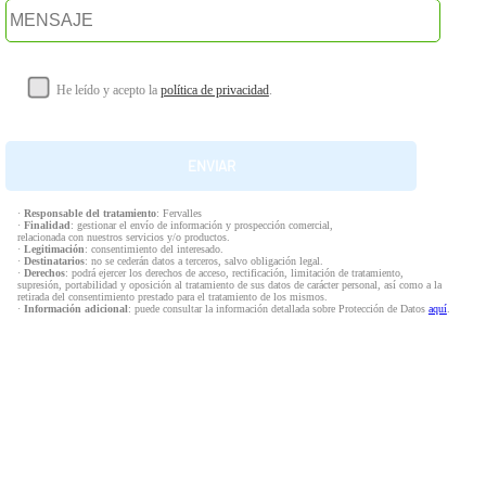
He leído y acepto la
política de privacidad
.
·
Responsable del tratamiento
: Fervalles
·
Finalidad
: gestionar el envío de información y prospección comercial,
relacionada con nuestros servicios y/o productos.
·
Legitimación
: consentimiento del interesado.
·
Destinatarios
: no se cederán datos a terceros, salvo obligación legal.
·
Derechos
: podrá ejercer los derechos de acceso, rectificación, limitación de tratamiento,
supresión, portabilidad y oposición al tratamiento de sus datos de carácter personal, así como a la
retirada del consentimiento prestado para el tratamiento de los mismos.
·
Información adicional
: puede consultar la información detallada sobre Protección de Datos
aquí
.