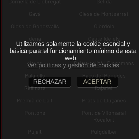
Cornellà de Llobregat
Gelida
Gavà
Olesa de Montserrat
Olesa de Bonesvalls
Olèrdola
dena
Castelldefels
Utilizamos solamente la cookie esencial y
Castellcir
Cardona
básica para el funcionamiento mínimo de esta
web.
Navas
Palau-solità i Plegamans
Ver políticas y gestión de cookies
Palafolls
Pacs del Penedès
RECHAZAR
ACEPTAR
Rellinars
Rajadell
Premià de Dalt
Prats de Lluçanès
Pontons
Pont de Vilomara i
Rocafort
Pujalt
Puigdàlber