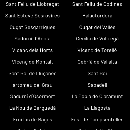
Sant Feliu de Llobregat
Sant Feliu de Codines
Sant Esteve Sesrovires
Palautordera
Cugat Sesgarrigues
Cugat del Vallès
Sadurní d´Anoia
Cecília de Voltregà
Vicenç dels Horts
Vicenç de Torelló
Vicenç de Montalt
Cebrià de Vallalta
Sant Boi de Lluçanès
Sant Boi
artomeu del Grau
Sabadell
Sadurní d´Osormort
La Pobla de Claramunt
La Nou de Berguedà
La Llagosta
Fruitós de Bages
Fost de Campsentelles