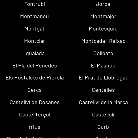
Fontrubí
Jorba
Montmaneu
Montmajor
Montgat
Montesquiu
Montclar
Montcada i Reixac
Igualada
Collbató
El Pla del Penedès
El Masnou
Els Hostalets de Pierola
El Prat de Llobregat
Cercs
Centelles
Castellví de Rosanes
Castellví de la Marca
Castellterçol
Castellolí
rrius
Gurb