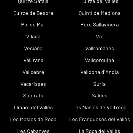
Quirze Safaja
Quirze del Vallès
Quirze de Besora
Quintí de Mediona
Pol de Mar
Pere Sallavinera
Vilada
Vic
Veciana
Vallromanes
Vallirana
Vallgorguina
Vallcebre
Vallbona d´Anoia
Vacarisses
Súria
Subirats
Saldes
Llinars del Vallès
Les Masíes de Voltregà
Les Masies de Roda
Les Franqueses del Vallès
Les Cabanyes
La Roca del Vallès