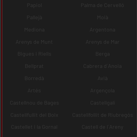
Papiol
Palma de Cervelló
Pallejà
Moià
Mediona
Argentona
Arenys de Munt
Arenys de Mar
Bigues i Riells
Berga
Bellprat
Cabrera d´Anoia
Borredà
Avià
Artés
Argençola
Castellnou de Bages
Castellgalí
Castellfullit del Boix
Castellfollit de Riubregós
Castellet i la Gornal
Castell de l´Areny