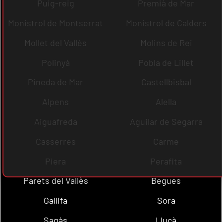
Puig-reig
Premià de Mar
Monistrol de Montserrat
Monistrol de Calders
Mollet del Vallès
Molins de Rei
Polinyà
Pobla de Lillet
Pineda de Mar
Castellbisbal
Alpens
Alella
Aiguafreda
Aguilar de Segarra
Casserres
Carme
Piera
Perafita
Parets del Vallès
Begues
Gallifa
Sora
Sagàs
Lluçà