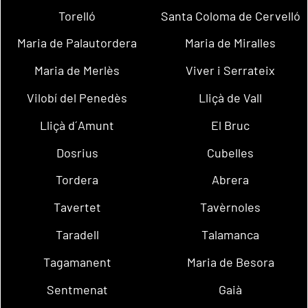
Torelló
Santa Coloma de Cervelló
Maria de Palautordera
Maria de Miralles
Maria de Merlès
Viver i Serrateix
Vilobí del Penedès
Lliçà de Vall
Lliçà d´Amunt
El Bruc
Dosrius
Cubelles
Tordera
Abrera
Tavertet
Tavèrnoles
Taradell
Talamanca
Tagamanent
Maria de Besora
Sentmenat
Gaià