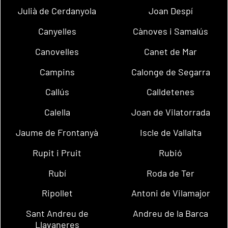
Julià de Cerdanyola
Joan Despí
Canyelles
Cànoves i Samalús
Canovelles
Canet de Mar
Campins
Calonge de Segarra
Callús
Calldetenes
Calella
Joan de Vilatorrada
Jaume de Frontanyà
Iscle de Vallalta
Rupit i Pruit
Rubió
Rubí
Roda de Ter
Ripollet
Antoni de Vilamajor
Sant Andreu de
Andreu de la Barca
Llavaneres