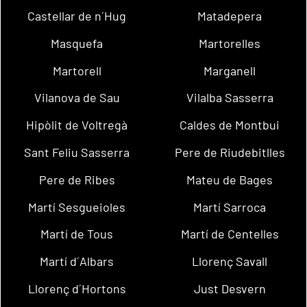
Castellar de n´Hug
Matadepera
Masquefa
Martorelles
Martorell
Marganell
Vilanova de Sau
Vilalba Sasserra
Hipòlit de Voltregà
Caldes de Montbui
Sant Feliu Sasserra
Pere de Riudebitlles
Pere de Ribes
Mateu de Bages
Martí Sesgueioles
Martí Sarroca
Martí de Tous
Martí de Centelles
Martí d´Albars
Llorenç Savall
Llorenç d´Hortons
Just Desvern