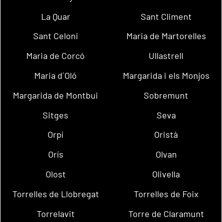
La Quar
Sant Climent
Sant Celoni
Maria de Martorelles
Maria de Corcó
Ullastrell
Maria d´Oló
Margarida i els Monjos
Margarida de Montbui
Sobremunt
Sitges
Seva
Orpí
Oristà
Orís
Olvan
Olost
Olivella
Torrelles de Llobregat
Torrelles de Foix
Torrelavit
Torre de Claramunt