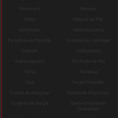
Montmeló
Manlleu
Malla
Malgrat de Mar
Santpedor
Santa Susanna
Perpètua de Mogoda
Corbera de Llobregat
Copons
Collsuspina
Esparreguera
Els Prats de Rei
Tiana
Terrassa
Teià
Fe del Penedès
Eulàlia de Ronçana
Eulàlia de Riuprimer
Eugènia de Berga
Santa Coloma de
Gramenet