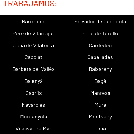
TRABAJAMOS:
Barcelona
Salvador de Guardiola
Pere de Vilamajor
Pere de Torelló
Julià de Vilatorta
Cardedeu
Capolat
Capellades
Barberà del Vallès
Balsareny
Balenyà
Bagà
Cabrils
Manresa
Navarcles
Mura
Muntanyola
Montseny
Vilassar de Mar
Tona