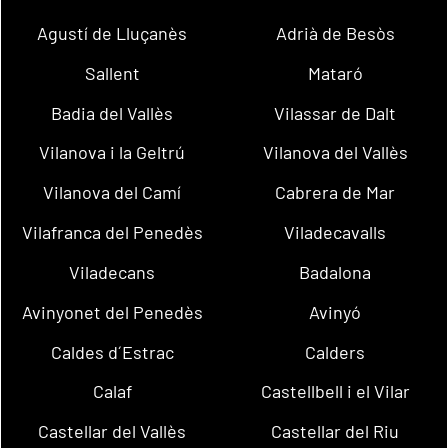
Agustí de Lluçanès
Adrià de Besòs
Sallent
Mataró
Badia del Vallès
Vilassar de Dalt
Vilanova i la Geltrú
Vilanova del Vallès
Vilanova del Camí
Cabrera de Mar
Vilafranca del Penedès
Viladecavalls
Viladecans
Badalona
Avinyonet del Penedès
Avinyó
Caldes d´Estrac
Calders
Calaf
Castellbell i el Vilar
Castellar del Vallès
Castellar del Riu