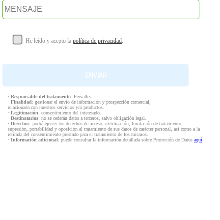
He leído y acepto la
política de privacidad
.
·
Responsable del tratamiento
: Fervalles
·
Finalidad
: gestionar el envío de información y prospección comercial,
relacionada con nuestros servicios y/o productos.
·
Legitimación
: consentimiento del interesado.
·
Destinatarios
: no se cederán datos a terceros, salvo obligación legal.
·
Derechos
: podrá ejercer los derechos de acceso, rectificación, limitación de tratamiento,
supresión, portabilidad y oposición al tratamiento de sus datos de carácter personal, así como a la
retirada del consentimiento prestado para el tratamiento de los mismos.
·
Información adicional
: puede consultar la información detallada sobre Protección de Datos
aquí
.