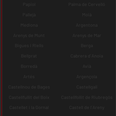
Papiol
Palma de Cervelló
Pallejà
Moià
Mediona
Argentona
Arenys de Munt
Arenys de Mar
Bigues i Riells
Berga
Bellprat
Cabrera d´Anoia
Borredà
Avià
Artés
Argençola
Castellnou de Bages
Castellgalí
Castellfullit del Boix
Castellfollit de Riubregós
Castellet i la Gornal
Castell de l´Areny