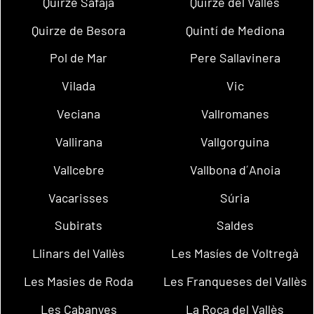
Quirze Safaja
Quirze del Vallès
Quirze de Besora
Quintí de Mediona
Pol de Mar
Pere Sallavinera
Vilada
Vic
Veciana
Vallromanes
Vallirana
Vallgorguina
Vallcebre
Vallbona d´Anoia
Vacarisses
Súria
Subirats
Saldes
Llinars del Vallès
Les Masíes de Voltregà
Les Masies de Roda
Les Franqueses del Vallès
Les Cabanyes
La Roca del Vallès