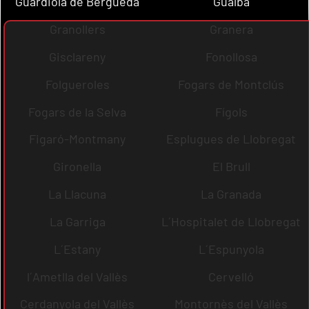
Guardiola de Berguedà
Gualba
Granollers
Granera
Gisclareny
Fonollosa
Folgueroles
Fogars de Montclús
Fogars de la Selva
Fígols
Figaró-Montmany
Esplugues de Llobregat
Gironella
El Brull
La Llacuna
La Granada
La Garriga
L´Hospitalet de Llobregat
L´Estany
L´Espunyola
l´Ametlla del Vallès
Cervelló
Cerdanyola del Vallès
Montornès del Vallès