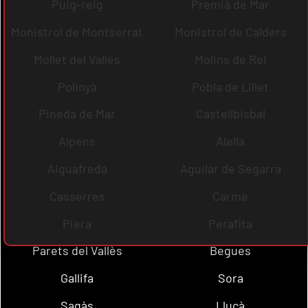
Puig-reig
Premià de Mar
Monistrol de Montserrat
Monistrol de Calders
Mollet del Vallès
Molins de Rei
Polinyà
Pobla de Lillet
Pineda de Mar
Castellbisbal
Alpens
Alella
Aiguafreda
Aguilar de Segarra
Casserres
Carme
Piera
Perafita
Parets del Vallès
Begues
Gallifa
Sora
Sagàs
Lluçà