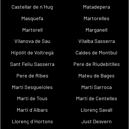
Castellar de n´Hug
Matadepera
Masquefa
Martorelles
Martorell
Marganell
Vilanova de Sau
Vilalba Sasserra
Hipòlit de Voltregà
Caldes de Montbui
Sant Feliu Sasserra
Pere de Riudebitlles
Pere de Ribes
Mateu de Bages
Martí Sesgueioles
Martí Sarroca
Martí de Tous
Martí de Centelles
Martí d´Albars
Llorenç Savall
Llorenç d´Hortons
Just Desvern