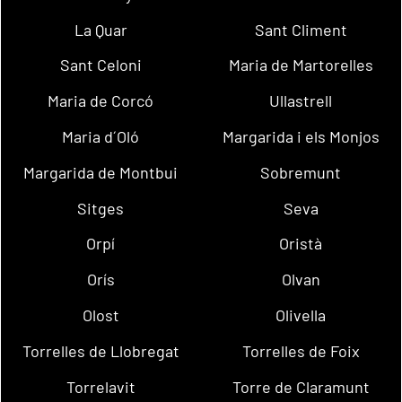
La Quar
Sant Climent
Sant Celoni
Maria de Martorelles
Maria de Corcó
Ullastrell
Maria d´Oló
Margarida i els Monjos
Margarida de Montbui
Sobremunt
Sitges
Seva
Orpí
Oristà
Orís
Olvan
Olost
Olivella
Torrelles de Llobregat
Torrelles de Foix
Torrelavit
Torre de Claramunt