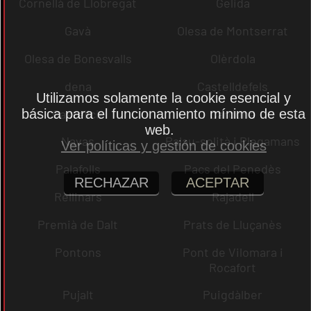
Cornellà de Llobregat
Gelida
Gavà
Olesa de Montserrat
Olesa de Bonesvalls
Olèrdola
dena
Castelldefels
Utilizamos solamente la cookie esencial y
Castellcir
Cardona
básica para el funcionamiento mínimo de esta
web.
Navas
Palau-solità i Plegamans
Ver políticas y gestión de cookies
Palafolls
Pacs del Penedès
RECHAZAR
ACEPTAR
Rellinars
Rajadell
Premià de Dalt
Prats de Lluçanès
Pontons
Pont de Vilomara i
Rocafort
Pujalt
Puigdàlber