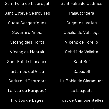
Sant Feliu de Llobregat
Sant Feliu de Codines
Sant Esteve Sesrovires
Palautordera
Cugat Sesgarrigues
Cugat del Vallès
Sadurní d´Anoia
Cecília de Voltregà
Vicenç dels Horts
Vicenç de Torelló
Vicenç de Montalt
Cebrià de Vallalta
Sant Boi de Lluçanès
Sant Boi
artomeu del Grau
Sabadell
Sadurní d´Osormort
La Pobla de Claramunt
La Nou de Berguedà
La Llagosta
Fruitós de Bages
Fost de Campsentelles