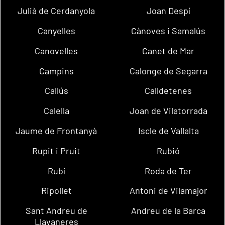
Julià de Cerdanyola
Joan Despí
Canyelles
Cànoves i Samalús
Canovelles
Canet de Mar
Campins
Calonge de Segarra
Callús
Calldetenes
Calella
Joan de Vilatorrada
Jaume de Frontanyà
Iscle de Vallalta
Rupit i Pruit
Rubió
Rubí
Roda de Ter
Ripollet
Antoni de Vilamajor
Sant Andreu de
Andreu de la Barca
Llavaneres