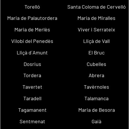
Torelló
Santa Coloma de Cervelló
Maria de Palautordera
Maria de Miralles
Maria de Merlès
Viver i Serrateix
Vilobí del Penedès
Lliçà de Vall
Lliçà d´Amunt
El Bruc
Dosrius
Cubelles
Tordera
Abrera
Tavertet
Tavèrnoles
Taradell
Talamanca
Tagamanent
Maria de Besora
Sentmenat
Gaià