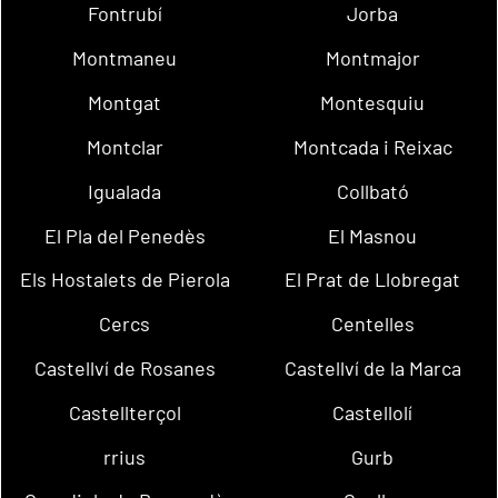
Fontrubí
Jorba
Montmaneu
Montmajor
Montgat
Montesquiu
Montclar
Montcada i Reixac
Igualada
Collbató
El Pla del Penedès
El Masnou
Els Hostalets de Pierola
El Prat de Llobregat
Cercs
Centelles
Castellví de Rosanes
Castellví de la Marca
Castellterçol
Castellolí
rrius
Gurb