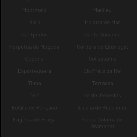
Montmeló
Manlleu
Malla
Malgrat de Mar
Santpedor
Santa Susanna
Perpètua de Mogoda
Corbera de Llobregat
Copons
Collsuspina
Esparreguera
Els Prats de Rei
Tiana
Terrassa
Teià
Fe del Penedès
Eulàlia de Ronçana
Eulàlia de Riuprimer
Eugènia de Berga
Santa Coloma de
Gramenet