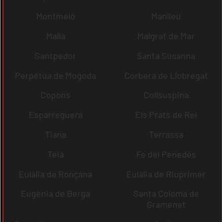
Montmeló
Manlleu
Malla
Malgrat de Mar
Santpedor
Santa Susanna
Perpètua de Mogoda
Corbera de Llobregat
Copons
Collsuspina
Esparreguera
Els Prats de Rei
Tiana
Terrassa
Teià
Fe del Penedès
Eulàlia de Ronçana
Eulàlia de Riuprimer
Eugènia de Berga
Santa Coloma de
Gramenet