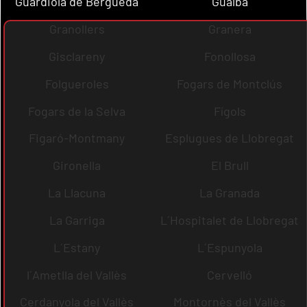
Guardiola de Berguedà
Gualba
Granollers
Granera
Gisclareny
Fonollosa
Folgueroles
Fogars de Montclús
Fogars de la Selva
Fígols
Figaró-Montmany
Esplugues de Llobregat
Gironella
El Brull
La Llacuna
La Granada
La Garriga
L´Hospitalet de Llobregat
L´Estany
L´Espunyola
l´Ametlla del Vallès
Cervelló
Cerdanyola del Vallès
Montornès del Vallès