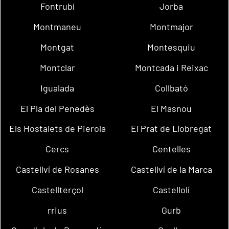
Fontrubí
Jorba
Montmaneu
Montmajor
Montgat
Montesquiu
Montclar
Montcada i Reixac
Igualada
Collbató
El Pla del Penedès
El Masnou
Els Hostalets de Pierola
El Prat de Llobregat
Cercs
Centelles
Castellví de Rosanes
Castellví de la Marca
Castellterçol
Castellolí
rrius
Gurb