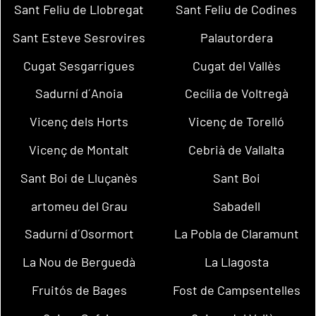
Sant Feliu de Llobregat
Sant Feliu de Codines
Sant Esteve Sesrovires
Palautordera
Cugat Sesgarrigues
Cugat del Vallès
Sadurní d´Anoia
Cecília de Voltregà
Vicenç dels Horts
Vicenç de Torelló
Vicenç de Montalt
Cebrià de Vallalta
Sant Boi de Lluçanès
Sant Boi
artomeu del Grau
Sabadell
Sadurní d´Osormort
La Pobla de Claramunt
La Nou de Berguedà
La Llagosta
Fruitós de Bages
Fost de Campsentelles