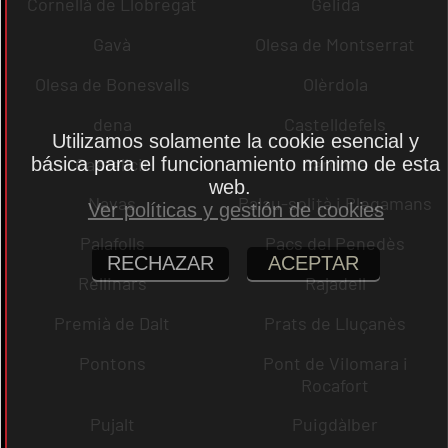
Cornellà de Llobregat
Gelida
Gavà
Olesa de Montserrat
Olesa de Bonesvalls
Olèrdola
dena
Castelldefels
Utilizamos solamente la cookie esencial y
Castellcir
Cardona
básica para el funcionamiento mínimo de esta
web.
Navas
Palau-solità i Plegamans
Ver políticas y gestión de cookies
Palafolls
Pacs del Penedès
RECHAZAR
ACEPTAR
Rellinars
Rajadell
Premià de Dalt
Prats de Lluçanès
Pontons
Pont de Vilomara i
Rocafort
Pujalt
Puigdàlber