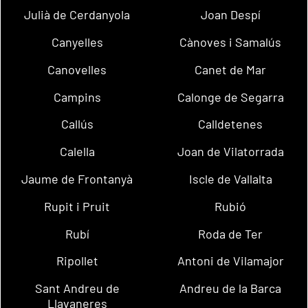
Julià de Cerdanyola
Joan Despí
Canyelles
Cànoves i Samalús
Canovelles
Canet de Mar
Campins
Calonge de Segarra
Callús
Calldetenes
Calella
Joan de Vilatorrada
Jaume de Frontanyà
Iscle de Vallalta
Rupit i Pruit
Rubió
Rubí
Roda de Ter
Ripollet
Antoni de Vilamajor
Sant Andreu de
Andreu de la Barca
Llavaneres