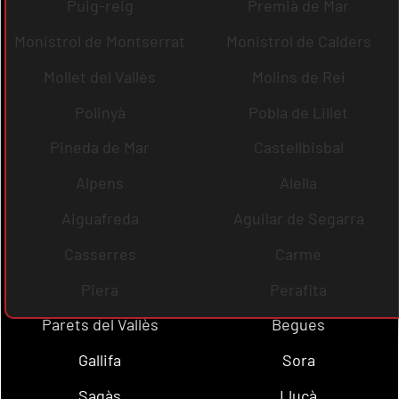
Puig-reig
Premià de Mar
Monistrol de Montserrat
Monistrol de Calders
Mollet del Vallès
Molins de Rei
Polinyà
Pobla de Lillet
Pineda de Mar
Castellbisbal
Alpens
Alella
Aiguafreda
Aguilar de Segarra
Casserres
Carme
Piera
Perafita
Parets del Vallès
Begues
Gallifa
Sora
Sagàs
Lluçà