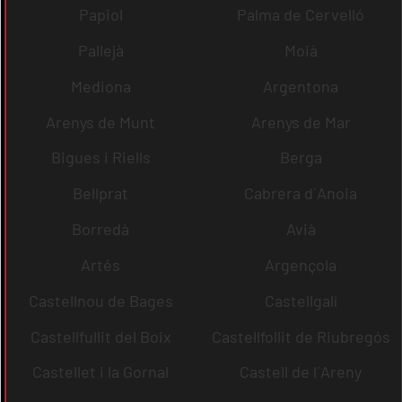
Papiol
Palma de Cervelló
Pallejà
Moià
Mediona
Argentona
Arenys de Munt
Arenys de Mar
Bigues i Riells
Berga
Bellprat
Cabrera d´Anoia
Borredà
Avià
Artés
Argençola
Castellnou de Bages
Castellgalí
Castellfullit del Boix
Castellfollit de Riubregós
Castellet i la Gornal
Castell de l´Areny