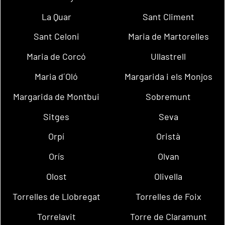
La Quar
Sant Climent
Sant Celoni
Maria de Martorelles
Maria de Corcó
Ullastrell
Maria d´Oló
Margarida i els Monjos
Margarida de Montbui
Sobremunt
Sitges
Seva
Orpí
Oristà
Orís
Olvan
Olost
Olivella
Torrelles de Llobregat
Torrelles de Foix
Torrelavit
Torre de Claramunt