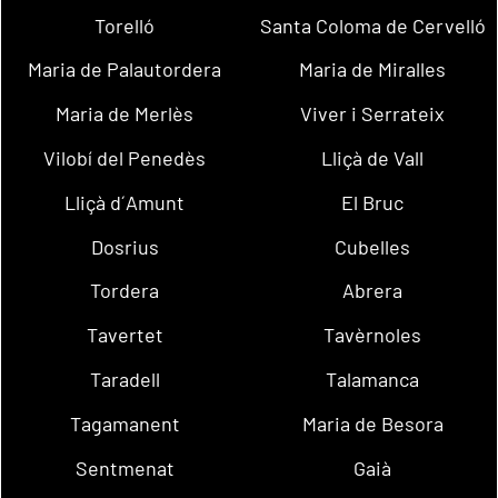
Torelló
Santa Coloma de Cervelló
Maria de Palautordera
Maria de Miralles
Maria de Merlès
Viver i Serrateix
Vilobí del Penedès
Lliçà de Vall
Lliçà d´Amunt
El Bruc
Dosrius
Cubelles
Tordera
Abrera
Tavertet
Tavèrnoles
Taradell
Talamanca
Tagamanent
Maria de Besora
Sentmenat
Gaià