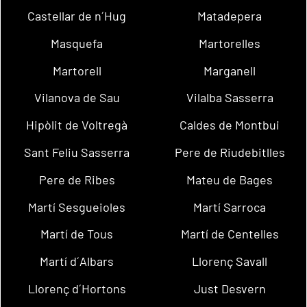
Castellar de n´Hug
Matadepera
Masquefa
Martorelles
Martorell
Marganell
Vilanova de Sau
Vilalba Sasserra
Hipòlit de Voltregà
Caldes de Montbui
Sant Feliu Sasserra
Pere de Riudebitlles
Pere de Ribes
Mateu de Bages
Martí Sesgueioles
Martí Sarroca
Martí de Tous
Martí de Centelles
Martí d´Albars
Llorenç Savall
Llorenç d´Hortons
Just Desvern