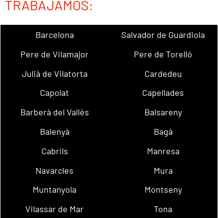
TRABAJAMOS:
Barcelona
Salvador de Guardiola
Pere de Vilamajor
Pere de Torelló
Julià de Vilatorta
Cardedeu
Capolat
Capellades
Barberà del Vallès
Balsareny
Balenyà
Bagà
Cabrils
Manresa
Navarcles
Mura
Muntanyola
Montseny
Vilassar de Mar
Tona