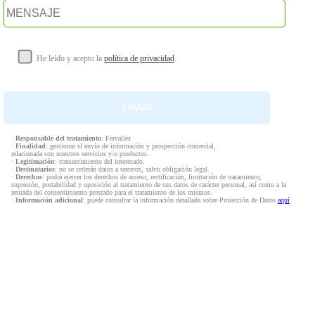
He leído y acepto la
política de privacidad
.
·
Responsable del tratamiento
: Fervalles
·
Finalidad
: gestionar el envío de información y prospección comercial,
relacionada con nuestros servicios y/o productos.
·
Legitimación
: consentimiento del interesado.
·
Destinatarios
: no se cederán datos a terceros, salvo obligación legal.
·
Derechos
: podrá ejercer los derechos de acceso, rectificación, limitación de tratamiento,
supresión, portabilidad y oposición al tratamiento de sus datos de carácter personal, así como a la
retirada del consentimiento prestado para el tratamiento de los mismos.
·
Información adicional
: puede consultar la información detallada sobre Protección de Datos
aquí
.