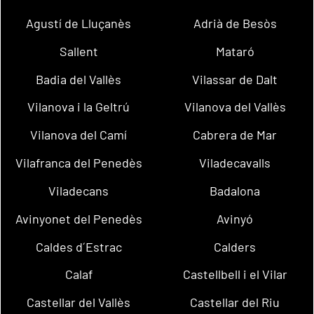
Agustí de Lluçanès
Adrià de Besòs
Sallent
Mataró
Badia del Vallès
Vilassar de Dalt
Vilanova i la Geltrú
Vilanova del Vallès
Vilanova del Camí
Cabrera de Mar
Vilafranca del Penedès
Viladecavalls
Viladecans
Badalona
Avinyonet del Penedès
Avinyó
Caldes d´Estrac
Calders
Calaf
Castellbell i el Vilar
Castellar del Vallès
Castellar del Riu