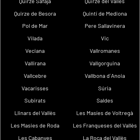
Quirze Safaja
Quirze del Vallès
Quirze de Besora
Quintí de Mediona
Pol de Mar
Pere Sallavinera
Vilada
Vic
Veciana
Vallromanes
Vallirana
Vallgorguina
Vallcebre
Vallbona d´Anoia
Vacarisses
Súria
Subirats
Saldes
Llinars del Vallès
Les Masíes de Voltregà
Les Masies de Roda
Les Franqueses del Vallès
Les Cabanyes
La Roca del Vallès