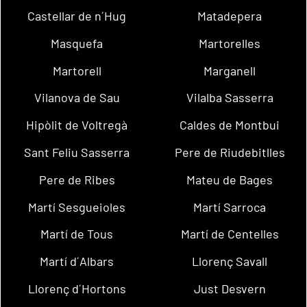
Castellar de n´Hug
Matadepera
Masquefa
Martorelles
Martorell
Marganell
Vilanova de Sau
Vilalba Sasserra
Hipòlit de Voltregà
Caldes de Montbui
Sant Feliu Sasserra
Pere de Riudebitlles
Pere de Ribes
Mateu de Bages
Martí Sesgueioles
Martí Sarroca
Martí de Tous
Martí de Centelles
Martí d´Albars
Llorenç Savall
Llorenç d´Hortons
Just Desvern