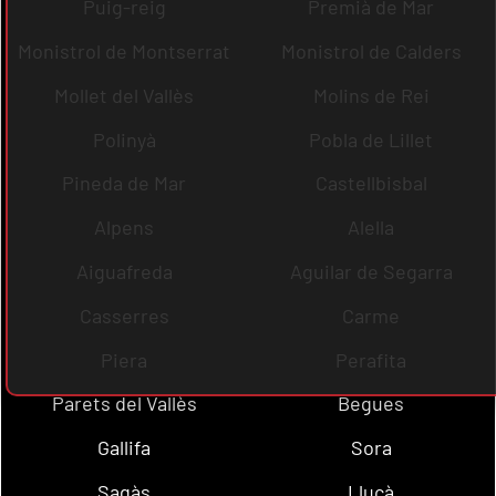
Puig-reig
Premià de Mar
Monistrol de Montserrat
Monistrol de Calders
Mollet del Vallès
Molins de Rei
Polinyà
Pobla de Lillet
Pineda de Mar
Castellbisbal
Alpens
Alella
Aiguafreda
Aguilar de Segarra
Casserres
Carme
Piera
Perafita
Parets del Vallès
Begues
Gallifa
Sora
Sagàs
Lluçà