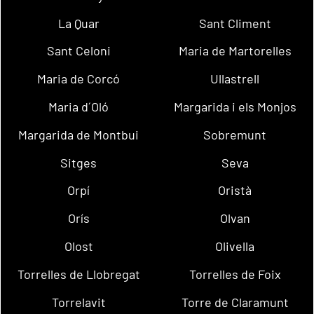
La Quar
Sant Climent
Sant Celoni
Maria de Martorelles
Maria de Corcó
Ullastrell
Maria d´Oló
Margarida i els Monjos
Margarida de Montbui
Sobremunt
Sitges
Seva
Orpí
Oristà
Orís
Olvan
Olost
Olivella
Torrelles de Llobregat
Torrelles de Foix
Torrelavit
Torre de Claramunt