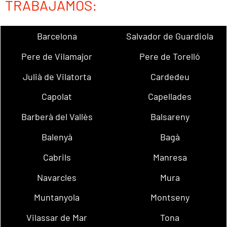
TRABAJAMOS:
Barcelona
Salvador de Guardiola
Pere de Vilamajor
Pere de Torelló
Julià de Vilatorta
Cardedeu
Capolat
Capellades
Barberà del Vallès
Balsareny
Balenyà
Bagà
Cabrils
Manresa
Navarcles
Mura
Muntanyola
Montseny
Vilassar de Mar
Tona