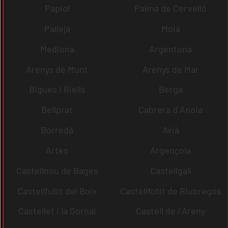
Papiol
Palma de Cervelló
Pallejà
Moià
Mediona
Argentona
Arenys de Munt
Arenys de Mar
Bigues i Riells
Berga
Bellprat
Cabrera d´Anoia
Borredà
Avià
Artés
Argençola
Castellnou de Bages
Castellgalí
Castellfullit del Boix
Castellfollit de Riubregós
Castellet i la Gornal
Castell de l´Areny