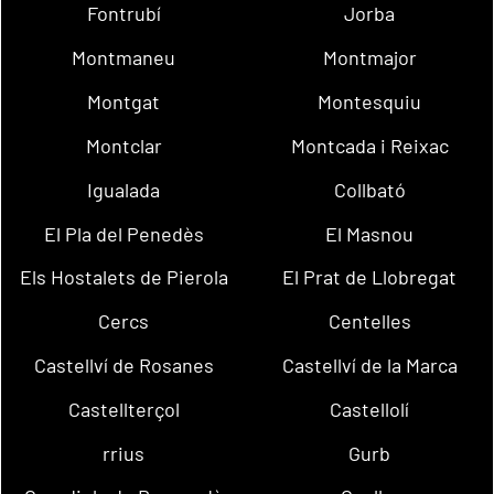
Fontrubí
Jorba
Montmaneu
Montmajor
Montgat
Montesquiu
Montclar
Montcada i Reixac
Igualada
Collbató
El Pla del Penedès
El Masnou
Els Hostalets de Pierola
El Prat de Llobregat
Cercs
Centelles
Castellví de Rosanes
Castellví de la Marca
Castellterçol
Castellolí
rrius
Gurb