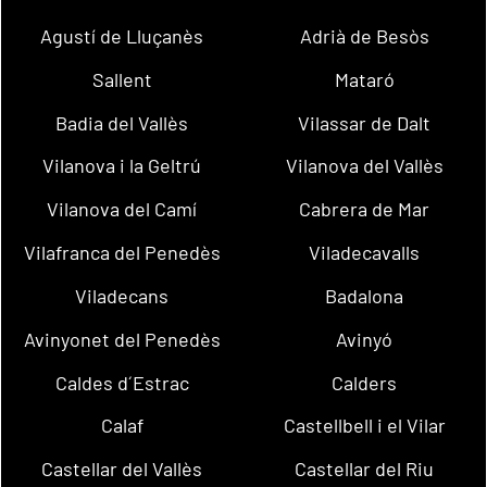
Agustí de Lluçanès
Adrià de Besòs
Sallent
Mataró
Badia del Vallès
Vilassar de Dalt
Vilanova i la Geltrú
Vilanova del Vallès
Vilanova del Camí
Cabrera de Mar
Vilafranca del Penedès
Viladecavalls
Viladecans
Badalona
Avinyonet del Penedès
Avinyó
Caldes d´Estrac
Calders
Calaf
Castellbell i el Vilar
Castellar del Vallès
Castellar del Riu