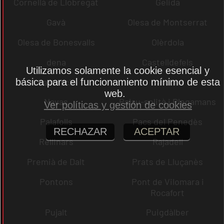
Cornellà de Llobregat
Gelida
Gavà
Olesa de Montserrat
Olesa de Bonesvalls
Olèrdola
dena
Castelldefels
Utilizamos solamente la cookie esencial y
Castellcir
Cardona
básica para el funcionamiento mínimo de esta
web.
Navas
Palau-solità i Plegamans
Ver políticas y gestión de cookies
Palafolls
Pacs del Penedès
RECHAZAR
ACEPTAR
Rellinars
Rajadell
Premià de Dalt
Prats de Lluçanès
Pontons
Pont de Vilomara i
Rocafort
Pujalt
Puigdàlber