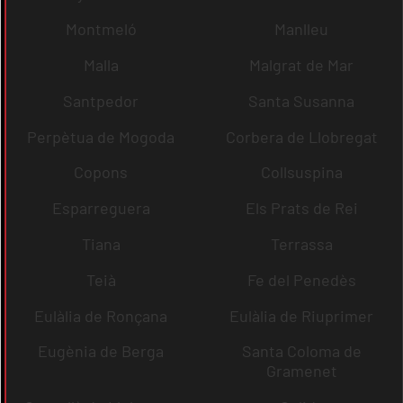
Montmeló
Manlleu
Malla
Malgrat de Mar
Santpedor
Santa Susanna
Perpètua de Mogoda
Corbera de Llobregat
Copons
Collsuspina
Esparreguera
Els Prats de Rei
Tiana
Terrassa
Teià
Fe del Penedès
Eulàlia de Ronçana
Eulàlia de Riuprimer
Eugènia de Berga
Santa Coloma de
Gramenet