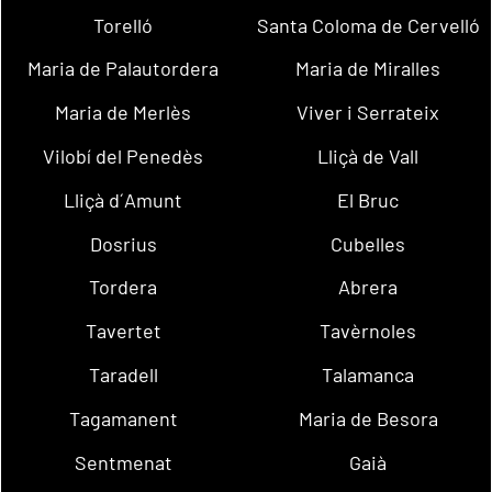
Torelló
Santa Coloma de Cervelló
Maria de Palautordera
Maria de Miralles
Maria de Merlès
Viver i Serrateix
Vilobí del Penedès
Lliçà de Vall
Lliçà d´Amunt
El Bruc
Dosrius
Cubelles
Tordera
Abrera
Tavertet
Tavèrnoles
Taradell
Talamanca
Tagamanent
Maria de Besora
Sentmenat
Gaià