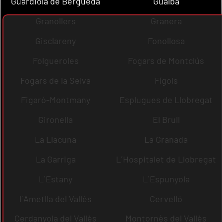
Guardiola de Berguedà
Gualba
Granollers
Granera
Gisclareny
Fonollosa
Folgueroles
Fogars de Montclús
Fogars de la Selva
Fígols
Figaró-Montmany
Esplugues de Llobregat
Gironella
El Brull
La Llacuna
La Granada
La Garriga
L´Hospitalet de Llobregat
L´Estany
L´Espunyola
l´Ametlla del Vallès
Cervelló
Cerdanyola del Vallès
Montornès del Vallès