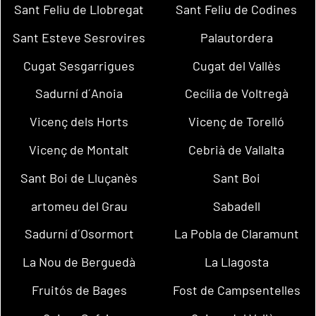
Sant Feliu de Llobregat
Sant Feliu de Codines
Sant Esteve Sesrovires
Palautordera
Cugat Sesgarrigues
Cugat del Vallès
Sadurní d´Anoia
Cecília de Voltregà
Vicenç dels Horts
Vicenç de Torelló
Vicenç de Montalt
Cebrià de Vallalta
Sant Boi de Lluçanès
Sant Boi
artomeu del Grau
Sabadell
Sadurní d´Osormort
La Pobla de Claramunt
La Nou de Berguedà
La Llagosta
Fruitós de Bages
Fost de Campsentelles