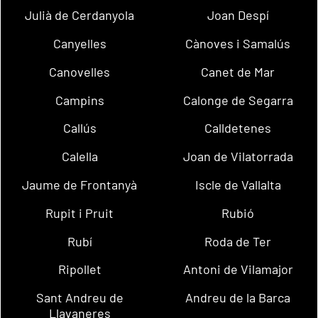
Julià de Cerdanyola
Joan Despí
Canyelles
Cànoves i Samalús
Canovelles
Canet de Mar
Campins
Calonge de Segarra
Callús
Calldetenes
Calella
Joan de Vilatorrada
Jaume de Frontanyà
Iscle de Vallalta
Rupit i Pruit
Rubió
Rubí
Roda de Ter
Ripollet
Antoni de Vilamajor
Sant Andreu de
Andreu de la Barca
Llavaneres