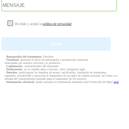
He leído y acepto la
política de privacidad
.
·
Responsable del tratamiento
: Fervalles
·
Finalidad
: gestionar el envío de información y prospección comercial,
relacionada con nuestros servicios y/o productos.
·
Legitimación
: consentimiento del interesado.
·
Destinatarios
: no se cederán datos a terceros, salvo obligación legal.
·
Derechos
: podrá ejercer los derechos de acceso, rectificación, limitación de tratamiento,
supresión, portabilidad y oposición al tratamiento de sus datos de carácter personal, así como a la
retirada del consentimiento prestado para el tratamiento de los mismos.
·
Información adicional
: puede consultar la información detallada sobre Protección de Datos
aquí
.