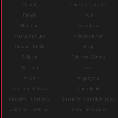
Papiol
Palma de Cervelló
Pallejà
Moià
Mediona
Argentona
Arenys de Munt
Arenys de Mar
Bigues i Riells
Berga
Bellprat
Cabrera d´Anoia
Borredà
Avià
Artés
Argençola
Castellnou de Bages
Castellgalí
Castellfullit del Boix
Castellfollit de Riubregós
Castellet i la Gornal
Castell de l´Areny