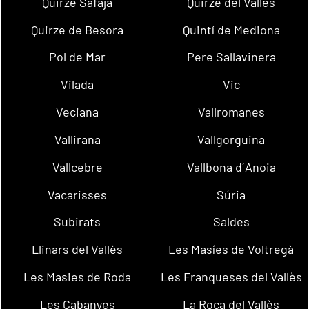
Quirze Safaja
Quirze del Vallès
Quirze de Besora
Quintí de Mediona
Pol de Mar
Pere Sallavinera
Vilada
Vic
Veciana
Vallromanes
Vallirana
Vallgorguina
Vallcebre
Vallbona d´Anoia
Vacarisses
Súria
Subirats
Saldes
Llinars del Vallès
Les Masíes de Voltregà
Les Masies de Roda
Les Franqueses del Vallès
Les Cabanyes
La Roca del Vallès