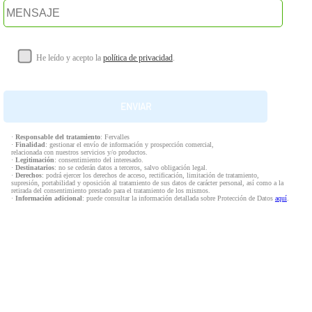
He leído y acepto la
política de privacidad
.
·
Responsable del tratamiento
: Fervalles
·
Finalidad
: gestionar el envío de información y prospección comercial,
relacionada con nuestros servicios y/o productos.
·
Legitimación
: consentimiento del interesado.
·
Destinatarios
: no se cederán datos a terceros, salvo obligación legal.
·
Derechos
: podrá ejercer los derechos de acceso, rectificación, limitación de tratamiento,
supresión, portabilidad y oposición al tratamiento de sus datos de carácter personal, así como a la
retirada del consentimiento prestado para el tratamiento de los mismos.
·
Información adicional
: puede consultar la información detallada sobre Protección de Datos
aquí
.