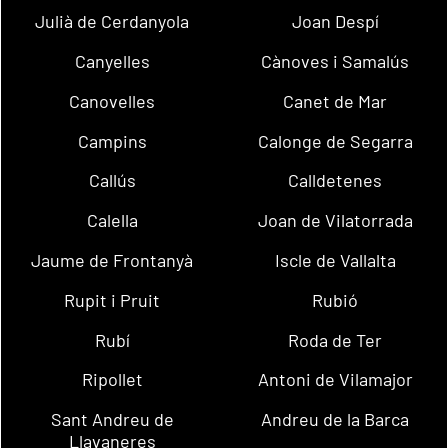
Julià de Cerdanyola
Joan Despí
Canyelles
Cànoves i Samalús
Canovelles
Canet de Mar
Campins
Calonge de Segarra
Callús
Calldetenes
Calella
Joan de Vilatorrada
Jaume de Frontanyà
Iscle de Vallalta
Rupit i Pruit
Rubió
Rubí
Roda de Ter
Ripollet
Antoni de Vilamajor
Sant Andreu de
Andreu de la Barca
Llavaneres