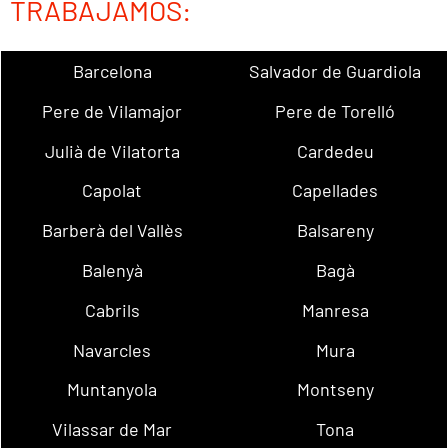
TRABAJAMOS:
Barcelona
Salvador de Guardiola
Pere de Vilamajor
Pere de Torelló
Julià de Vilatorta
Cardedeu
Capolat
Capellades
Barberà del Vallès
Balsareny
Balenyà
Bagà
Cabrils
Manresa
Navarcles
Mura
Muntanyola
Montseny
Vilassar de Mar
Tona