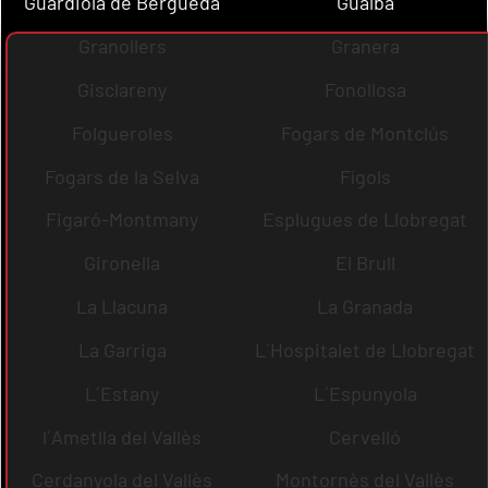
Guardiola de Berguedà
Gualba
Granollers
Granera
Gisclareny
Fonollosa
Folgueroles
Fogars de Montclús
Fogars de la Selva
Fígols
Figaró-Montmany
Esplugues de Llobregat
Gironella
El Brull
La Llacuna
La Granada
La Garriga
L´Hospitalet de Llobregat
L´Estany
L´Espunyola
l´Ametlla del Vallès
Cervelló
Cerdanyola del Vallès
Montornès del Vallès