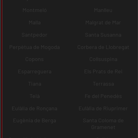
Montmeló
Manlleu
Malla
Malgrat de Mar
Santpedor
Santa Susanna
Perpètua de Mogoda
Corbera de Llobregat
Copons
Collsuspina
Esparreguera
Els Prats de Rei
Tiana
Terrassa
Teià
Fe del Penedès
Eulàlia de Ronçana
Eulàlia de Riuprimer
Eugènia de Berga
Santa Coloma de
Gramenet