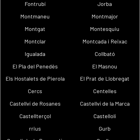
Fontrubí
Jorba
Montmaneu
Montmajor
Montgat
Montesquiu
Montclar
Montcada i Reixac
Igualada
Collbató
El Pla del Penedès
El Masnou
Els Hostalets de Pierola
El Prat de Llobregat
Cercs
Centelles
Castellví de Rosanes
Castellví de la Marca
Castellterçol
Castellolí
rrius
Gurb