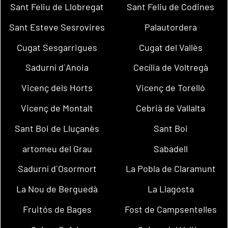
Sant Feliu de Llobregat
Sant Feliu de Codines
Sant Esteve Sesrovires
Palautordera
Cugat Sesgarrigues
Cugat del Vallès
Sadurní d´Anoia
Cecília de Voltregà
Vicenç dels Horts
Vicenç de Torelló
Vicenç de Montalt
Cebrià de Vallalta
Sant Boi de Lluçanès
Sant Boi
artomeu del Grau
Sabadell
Sadurní d´Osormort
La Pobla de Claramunt
La Nou de Berguedà
La Llagosta
Fruitós de Bages
Fost de Campsentelles