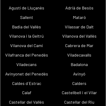
Agustí de Lluçanès
Adrià de Besòs
Sallent
Mataró
Badia del Vallès
Vilassar de Dalt
Vilanova i la Geltrú
Vilanova del Vallès
Vilanova del Camí
Cabrera de Mar
Vilafranca del Penedès
Viladecavalls
Viladecans
Badalona
Avinyonet del Penedès
Avinyó
Caldes d´Estrac
Calders
Calaf
Castellbell i el Vilar
Castellar del Vallès
Castellar del Riu