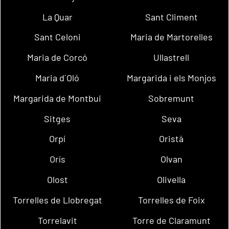
La Quar
Sant Climent
Sant Celoni
Maria de Martorelles
Maria de Corcó
Ullastrell
Maria d´Oló
Margarida i els Monjos
Margarida de Montbui
Sobremunt
Sitges
Seva
Orpí
Oristà
Orís
Olvan
Olost
Olivella
Torrelles de Llobregat
Torrelles de Foix
Torrelavit
Torre de Claramunt