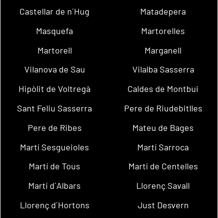
Castellar de n´Hug
Matadepera
Masquefa
Martorelles
Martorell
Marganell
Vilanova de Sau
Vilalba Sasserra
Hipòlit de Voltregà
Caldes de Montbui
Sant Feliu Sasserra
Pere de Riudebitlles
Pere de Ribes
Mateu de Bages
Martí Sesgueioles
Martí Sarroca
Martí de Tous
Martí de Centelles
Martí d´Albars
Llorenç Savall
Llorenç d´Hortons
Just Desvern