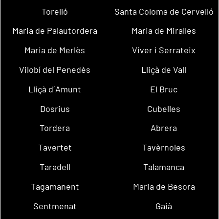
Torelló
Santa Coloma de Cervelló
Maria de Palautordera
Maria de Miralles
Maria de Merlès
Viver i Serrateix
Vilobí del Penedès
Lliçà de Vall
Lliçà d´Amunt
El Bruc
Dosrius
Cubelles
Tordera
Abrera
Tavertet
Tavèrnoles
Taradell
Talamanca
Tagamanent
Maria de Besora
Sentmenat
Gaià