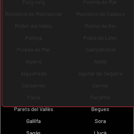
Puig-reig
Premià de Mar
Monistrol de Montserrat
Monistrol de Calders
Mollet del Vallès
Molins de Rei
Polinyà
Pobla de Lillet
Pineda de Mar
Castellbisbal
Alpens
Alella
Aiguafreda
Aguilar de Segarra
Casserres
Carme
Piera
Perafita
Parets del Vallès
Begues
Gallifa
Sora
Sagàs
Lluçà