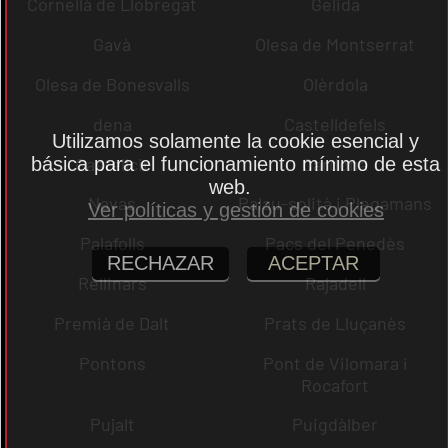
Cornellà de Llobregat
Gelida
Gavà
Olesa de Montserrat
Olesa de Bonesvalls
Olèrdola
dena
Castelldefels
Utilizamos solamente la cookie esencial y
Castellcir
Cardona
básica para el funcionamiento mínimo de esta
web.
Navas
Palau-solità i Plegamans
Ver políticas y gestión de cookies
Palafolls
Pacs del Penedès
RECHAZAR
ACEPTAR
Rellinars
Rajadell
Premià de Dalt
Prats de Lluçanès
Pontons
Pont de Vilomara i
Rocafort
Pujalt
Puigdàlber