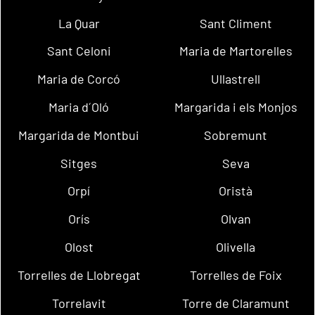
La Quar
Sant Climent
Sant Celoni
Maria de Martorelles
Maria de Corcó
Ullastrell
Maria d´Oló
Margarida i els Monjos
Margarida de Montbui
Sobremunt
Sitges
Seva
Orpí
Oristà
Orís
Olvan
Olost
Olivella
Torrelles de Llobregat
Torrelles de Foix
Torrelavit
Torre de Claramunt