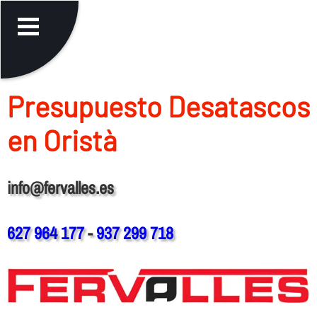
Presupuesto Desatascos
en Oristà
info@fervalles.es
627 964 177
-
937 299 718