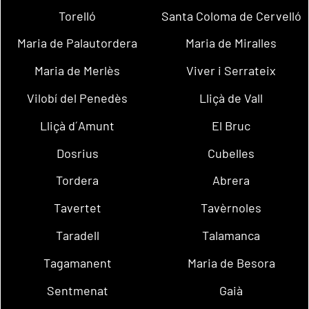
Torelló
Santa Coloma de Cervelló
Maria de Palautordera
Maria de Miralles
Maria de Merlès
Viver i Serrateix
Vilobí del Penedès
Lliçà de Vall
Lliçà d´Amunt
El Bruc
Dosrius
Cubelles
Tordera
Abrera
Tavertet
Tavèrnoles
Taradell
Talamanca
Tagamanent
Maria de Besora
Sentmenat
Gaià