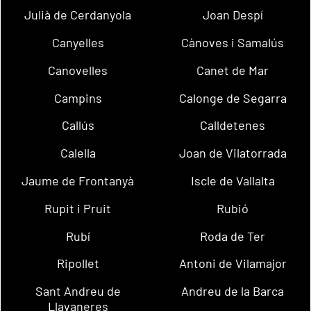
Julià de Cerdanyola
Joan Despí
Canyelles
Cànoves i Samalús
Canovelles
Canet de Mar
Campins
Calonge de Segarra
Callús
Calldetenes
Calella
Joan de Vilatorrada
Jaume de Frontanyà
Iscle de Vallalta
Rupit i Pruit
Rubió
Rubí
Roda de Ter
Ripollet
Antoni de Vilamajor
Sant Andreu de
Andreu de la Barca
Llavaneres