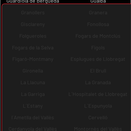
Guardiola de Berguedà
Gualba
Granollers
Granera
Gisclareny
Fonollosa
Folgueroles
Fogars de Montclús
Fogars de la Selva
Fígols
Figaró-Montmany
Esplugues de Llobregat
Gironella
El Brull
La Llacuna
La Granada
La Garriga
L´Hospitalet de Llobregat
L´Estany
L´Espunyola
l´Ametlla del Vallès
Cervelló
Cerdanyola del Vallès
Montornès del Vallès