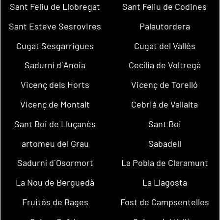
Sant Feliu de Llobregat
Sant Feliu de Codines
Sant Esteve Sesrovires
Palautordera
Cugat Sesgarrigues
Cugat del Vallès
Sadurní d´Anoia
Cecília de Voltregà
Vicenç dels Horts
Vicenç de Torelló
Vicenç de Montalt
Cebrià de Vallalta
Sant Boi de Lluçanès
Sant Boi
artomeu del Grau
Sabadell
Sadurní d´Osormort
La Pobla de Claramunt
La Nou de Berguedà
La Llagosta
Fruitós de Bages
Fost de Campsentelles