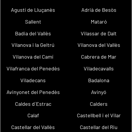
Agustí de Lluçanès
Adrià de Besòs
Sallent
Mataró
Badia del Vallès
Vilassar de Dalt
Vilanova i la Geltrú
Vilanova del Vallès
Vilanova del Camí
Cabrera de Mar
Vilafranca del Penedès
Viladecavalls
Viladecans
Badalona
Avinyonet del Penedès
Avinyó
Caldes d´Estrac
Calders
Calaf
Castellbell i el Vilar
Castellar del Vallès
Castellar del Riu