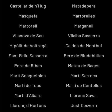
Castellar de n´Hug
Matadepera
Masquefa
Martorelles
Martorell
Marganell
Vilanova de Sau
Vilalba Sasserra
Hipòlit de Voltregà
Caldes de Montbui
Sant Feliu Sasserra
Pere de Riudebitlles
Pere de Ribes
Mateu de Bages
Martí Sesgueioles
Martí Sarroca
Martí de Tous
Martí de Centelles
Martí d´Albars
Llorenç Savall
Llorenç d´Hortons
Just Desvern