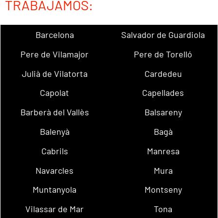
TRABAJAMOS:
Barcelona
Salvador de Guardiola
Pere de Vilamajor
Pere de Torelló
Julià de Vilatorta
Cardedeu
Capolat
Capellades
Barberà del Vallès
Balsareny
Balenyà
Bagà
Cabrils
Manresa
Navarcles
Mura
Muntanyola
Montseny
Vilassar de Mar
Tona