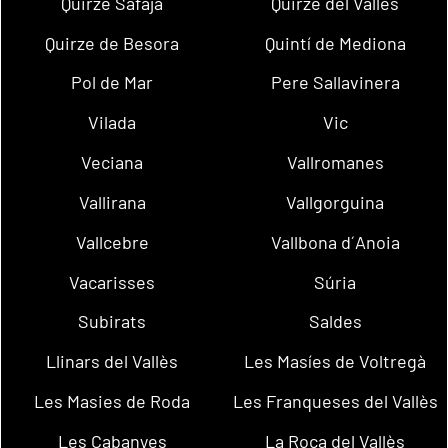
Quirze Safaja
Quirze del Vallès
Quirze de Besora
Quintí de Mediona
Pol de Mar
Pere Sallavinera
Vilada
Vic
Veciana
Vallromanes
Vallirana
Vallgorguina
Vallcebre
Vallbona d´Anoia
Vacarisses
Súria
Subirats
Saldes
Llinars del Vallès
Les Masíes de Voltregà
Les Masies de Roda
Les Franqueses del Vallès
Les Cabanyes
La Roca del Vallès