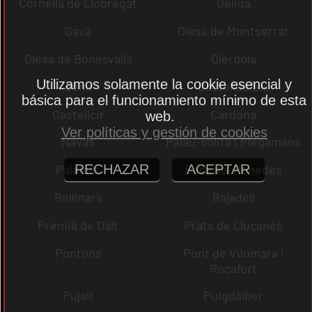
Cornellà de Llobregat
Gelida
Gavà
Olesa de Montserrat
Olesa de Bonesvalls
Olèrdola
Utilizamos solamente la cookie esencial y
dena
Castelldefels
básica para el funcionamiento mínimo de esta
Castellcir
Cardona
web.
Ver políticas y gestión de cookies
Navas
Palau-solità i Plegamans
Palafolls
Pacs del Penedès
RECHAZAR
ACEPTAR
Rellinars
Rajadell
Premià de Dalt
Prats de Lluçanès
Pontons
Pont de Vilomara i
Rocafort
Pujalt
Puigdàlber