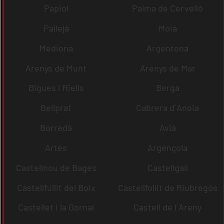
Papiol
Palma de Cervelló
Pallejà
Moià
Mediona
Argentona
Arenys de Munt
Arenys de Mar
Bigues i Riells
Berga
Bellprat
Cabrera d´Anoia
Borredà
Avià
Artés
Argençola
Castellnou de Bages
Castellgalí
Castellfullit del Boix
Castellfollit de Riubregós
Castellet i la Gornal
Castell de l´Areny