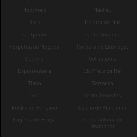
Montmeló
Manlleu
Malla
Malgrat de Mar
Santpedor
Santa Susanna
Perpètua de Mogoda
Corbera de Llobregat
Copons
Collsuspina
Esparreguera
Els Prats de Rei
Tiana
Terrassa
Teià
Fe del Penedès
Eulàlia de Ronçana
Eulàlia de Riuprimer
Eugènia de Berga
Santa Coloma de
Gramenet