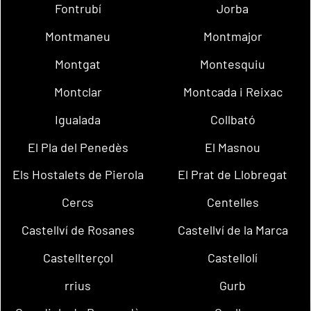
Fontrubí
Jorba
Montmaneu
Montmajor
Montgat
Montesquiu
Montclar
Montcada i Reixac
Igualada
Collbató
El Pla del Penedès
El Masnou
Els Hostalets de Pierola
El Prat de Llobregat
Cercs
Centelles
Castellví de Rosanes
Castellví de la Marca
Castellterçol
Castellolí
rrius
Gurb