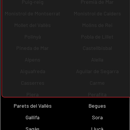
Puig-reig
Premià de Mar
Monistrol de Montserrat
Monistrol de Calders
Mollet del Vallès
Molins de Rei
Polinyà
Pobla de Lillet
Pineda de Mar
Castellbisbal
Alpens
Alella
Aiguafreda
Aguilar de Segarra
Casserres
Carme
Piera
Perafita
Parets del Vallès
Begues
Gallifa
Sora
Sagàs
Lluçà