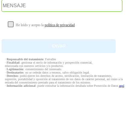
He leído y acepto la
política de privacidad
.
·
Responsable del tratamiento
: Fervalles
·
Finalidad
: gestionar el envío de información y prospección comercial,
relacionada con nuestros servicios y/o productos.
·
Legitimación
: consentimiento del interesado.
·
Destinatarios
: no se cederán datos a terceros, salvo obligación legal.
·
Derechos
: podrá ejercer los derechos de acceso, rectificación, limitación de tratamiento,
supresión, portabilidad y oposición al tratamiento de sus datos de carácter personal, así como a la
retirada del consentimiento prestado para el tratamiento de los mismos.
·
Información adicional
: puede consultar la información detallada sobre Protección de Datos
aquí
.